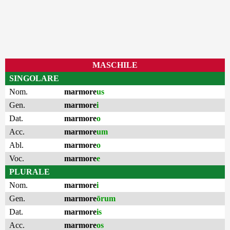
MASCHILE
SINGOLARE
Nom.
marmore
us
Gen.
marmore
i
Dat.
marmore
o
Acc.
marmore
um
Abl.
marmore
o
Voc.
marmore
e
PLURALE
Nom.
marmore
i
Gen.
marmore
ōrum
Dat.
marmore
is
Acc.
marmore
os