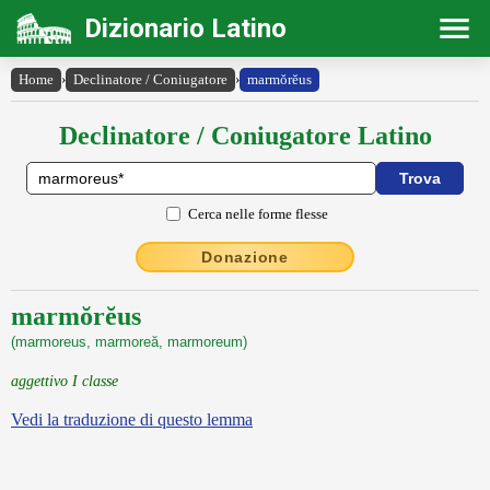
Dizionario Latino
Home
›
Declinatore / Coniugatore
›
marmŏrĕus
Declinatore / Coniugatore Latino
Cerca nelle forme flesse
Donazione
marmŏrĕus
(marmoreus, marmoreă, marmoreum)
aggettivo I classe
Vedi la traduzione di questo lemma