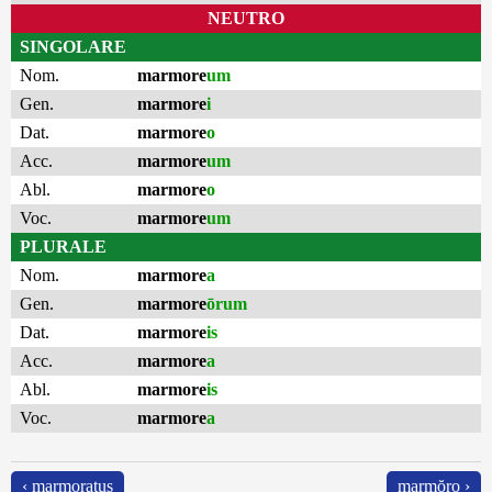
NEUTRO
SINGOLARE
Nom.
marmore
um
Gen.
marmore
i
Dat.
marmore
o
Acc.
marmore
um
Abl.
marmore
o
Voc.
marmore
um
PLURALE
Nom.
marmore
a
Gen.
marmore
ōrum
Dat.
marmore
is
Acc.
marmore
a
Abl.
marmore
is
Voc.
marmore
a
‹ marmoratus
marmŏro ›