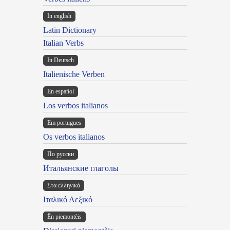
In english
Latin Dictionary
Italian Verbs
In Deutsch
Italienische Verben
En español
Los verbos italianos
Em portugues
Os verbos italianos
По русски
Итальянские глаголы
Στα ελληνικά
Ιταλικό Λεξικό
Ën piemontèis