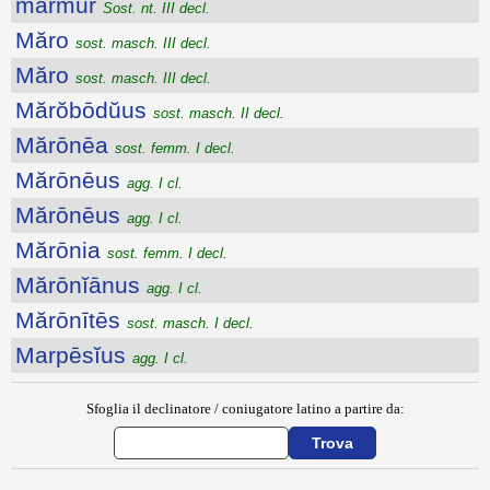
marmur
Sost. nt. III decl.
Măro
sost. masch. III decl.
Măro
sost. masch. III decl.
Mărŏbōdŭus
sost. masch. II decl.
Mărōnēa
sost. femm. I decl.
Mărōnēus
agg. I cl.
Mărōnēus
agg. I cl.
Mărōnia
sost. femm. I decl.
Mărōnĭānus
agg. I cl.
Mărōnītēs
sost. masch. I decl.
Marpēsĭus
agg. I cl.
Sfoglia il declinatore / coniugatore latino a partire da: