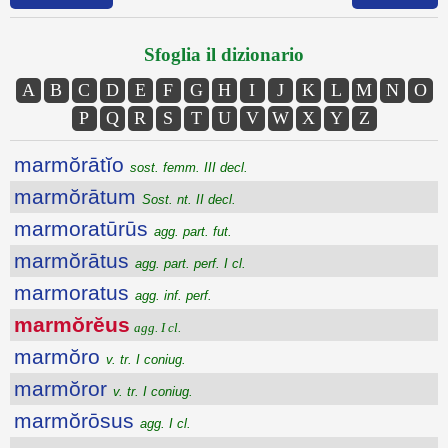
Sfoglia il dizionario
A
B
C
D
E
F
G
H
I
J
K
L
M
N
O
P
Q
R
S
T
U
V
W
X
Y
Z
marmŏrātĭo
sost. femm. III decl.
marmŏrātum
Sost. nt. II decl.
marmoratūrūs
agg. part. fut.
marmŏrātus
agg. part. perf. I cl.
marmoratus
agg. inf. perf.
marmŏrĕus
agg. I cl.
marmŏro
v. tr. I coniug.
marmŏror
v. tr. I coniug.
marmŏrōsus
agg. I cl.