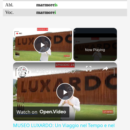
Abl.
marmore
is
Voc.
marmore
i
×
Now Playing
Play Video
×
MUSEO LUXARDO: Un Viaggio nel Tempo e nel Gusto
Play
Watch on
Video
MUSEO LUXARDO: Un Viaggio nel Tempo e nel