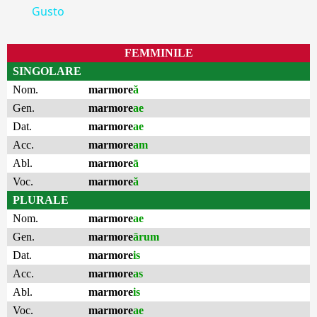
Gusto
FEMMINILE
SINGOLARE
Nom.
marmore
ă
Gen.
marmore
ae
Dat.
marmore
ae
Acc.
marmore
am
Abl.
marmore
ā
Voc.
marmore
ă
PLURALE
Nom.
marmore
ae
Gen.
marmore
ārum
Dat.
marmore
is
Acc.
marmore
as
Abl.
marmore
is
Voc.
marmore
ae