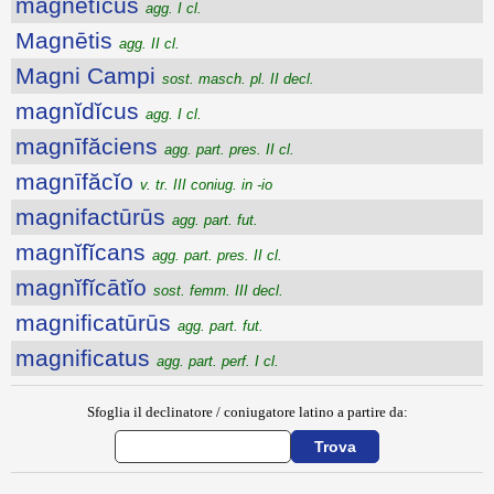
magnētĭcus
agg. I cl.
Magnētis
agg. II cl.
Magni Campi
sost. masch. pl. II decl.
magnĭdĭcus
agg. I cl.
magnīfăciens
agg. part. pres. II cl.
magnīfăcĭo
v. tr. III coniug. in -io
magnifactūrūs
agg. part. fut.
magnĭfĭcans
agg. part. pres. II cl.
magnĭfĭcātĭo
sost. femm. III decl.
magnificatūrūs
agg. part. fut.
magnificatus
agg. part. perf. I cl.
Sfoglia il declinatore / coniugatore latino a partire da: