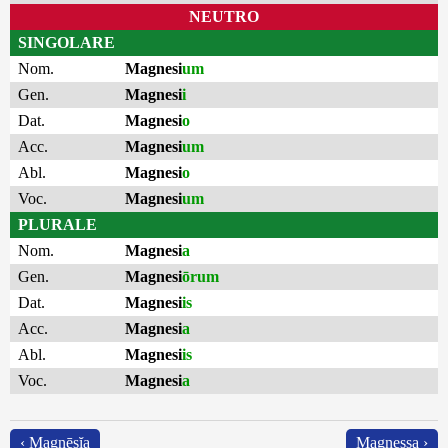
NEUTRO
SINGOLARE
Nom.
Magnesi
um
Gen.
Magnesi
i
Dat.
Magnesi
o
Acc.
Magnesi
um
Abl.
Magnesi
o
Voc.
Magnesi
um
PLURALE
Nom.
Magnesi
a
Gen.
Magnesi
ōrum
Dat.
Magnesi
is
Acc.
Magnesi
a
Abl.
Magnesi
is
Voc.
Magnesi
a
‹ Magnēsĭa
Magnessa ›