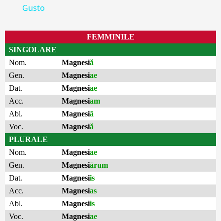
Gusto
FEMMINILE
SINGOLARE
Nom.
Magnesi
ă
Gen.
Magnesi
ae
Dat.
Magnesi
ae
Acc.
Magnesi
am
Abl.
Magnesi
ā
Voc.
Magnesi
ă
PLURALE
Nom.
Magnesi
ae
Gen.
Magnesi
ārum
Dat.
Magnesi
is
Acc.
Magnesi
as
Abl.
Magnesi
is
Voc.
Magnesi
ae