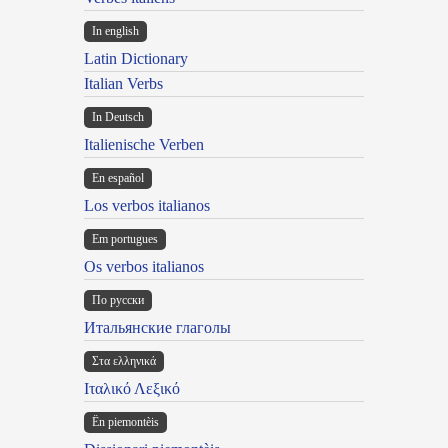
In english
Latin Dictionary
Italian Verbs
In Deutsch
Italienische Verben
En español
Los verbos italianos
Em portugues
Os verbos italianos
По русски
Итальянские глаголы
Στα ελληνικά
Ιταλικό Λεξικό
Ën piemontèis