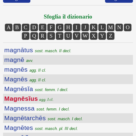
Sfoglia il dizionario
A
B
C
D
E
F
G
H
I
J
K
L
M
N
O
P
Q
R
S
T
U
V
W
X
Y
Z
magnātus
sost. masch. II decl.
magnē
avv.
magnēs
agg. II cl.
Magnēs
agg. II cl.
Magnēsĭa
sost. femm. I decl.
Magnēsĭus
agg. I cl.
Magnessa
sost. femm. I decl.
Magnētarchēs
sost. masch. I decl.
Magnētes
sost. masch. pl. III decl.