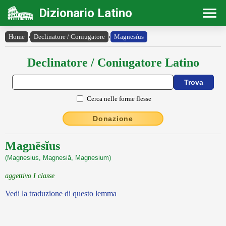
Dizionario Latino
Home
›
Declinatore / Coniugatore
›
Magnēsĭus
Declinatore / Coniugatore Latino
Cerca nelle forme flesse
Donazione
Magnēsĭus
(Magnesius, Magnesiă, Magnesium)
aggettivo I classe
Vedi la traduzione di questo lemma