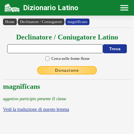
Dizionario Latino
Home
›
Declinatore / Coniugatore
›
magnĭfĭcans
Declinatore / Coniugatore Latino
Cerca nelle forme flesse
Donazione
magnĭfĭcans
aggettivo participio presente II classe
Vedi la traduzione di questo lemma