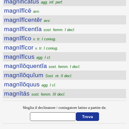
magnificatus
agg. inf. perf.
magnĭfĭcē
avv.
magnĭfĭcentĕr
avv.
magnĭfĭcentĭa
sost. femm. I decl.
magnĭfĭco
v. tr. I coniug.
magnĭfĭcor
v. tr. I coniug.
magnĭfĭcus
agg. I cl.
magnĭlŏquentĭa
sost. femm. I decl.
magnĭlŏquĭum
Sost. nt. II decl.
magnĭlŏquus
agg. I cl.
magnĭtās
sost. femm. III decl.
Sfoglia il declinatore / coniugatore latino a partire da: