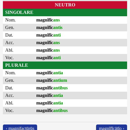
NEUTRO
SINGOLARE
Nom.
magnĭfĭc
ans
Gen.
magnĭfĭc
antis
Dat.
magnĭfĭc
anti
Acc.
magnĭfĭc
ans
Abl.
magnĭfĭc
ans
Voc.
magnĭfĭc
anti
PLURALE
Nom.
magnĭfĭc
antia
Gen.
magnĭfĭc
antium
Dat.
magnĭfĭc
antibus
Acc.
magnĭfĭc
antia
Abl.
magnĭfĭc
antia
Voc.
magnĭfĭc
antibus
‹ magnifactūrūs
magnĭfĭcātĭo ›