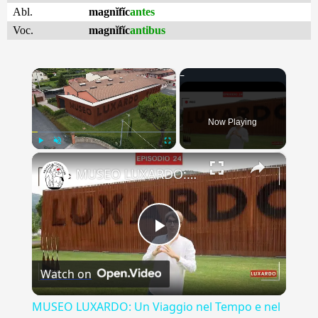
Abl.
magnĭfĭc
antes
Voc.
magnĭfĭc
antibus
×
Now Playing
×
Play
Unmute
Fullscreen
MUSEO LUXARDO: Un Viaggio nel Tempo e nel Gusto
Play
Watch on
Video
MUSEO LUXARDO: Un Viaggio nel Tempo e nel