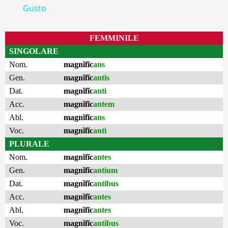
Gusto
FEMMINILE
SINGOLARE
Nom.
magnĭfĭc
ans
Gen.
magnĭfĭc
antis
Dat.
magnĭfĭc
anti
Acc.
magnĭfĭc
antem
Abl.
magnĭfĭc
ans
Voc.
magnĭfĭc
anti
PLURALE
Nom.
magnĭfĭc
antes
Gen.
magnĭfĭc
antium
Dat.
magnĭfĭc
antibus
Acc.
magnĭfĭc
antes
Abl.
magnĭfĭc
antes
Voc.
magnĭfĭc
antibus