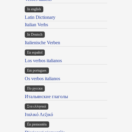
In english
Latin Dictionary
Italian Verbs
In Deutsch
Italienische Verben
En español
Los verbos italianos
Em portugues
Os verbos italianos
По русски
Итальянские глаголы
Στα ελληνικά
Ιταλικό Λεξικό
Ën piemontèis