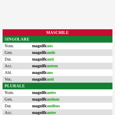
MASCHILE
SINGOLARE
Nom.
magnĭfĭc
ans
Gen.
magnĭfĭc
antis
Dat.
magnĭfĭc
anti
Acc.
magnĭfĭc
antem
Abl.
magnĭfĭc
ans
Voc.
magnĭfĭc
anti
PLURALE
Nom.
magnĭfĭc
antes
Gen.
magnĭfĭc
antium
Dat.
magnĭfĭc
antibus
Acc.
magnĭfĭc
antes