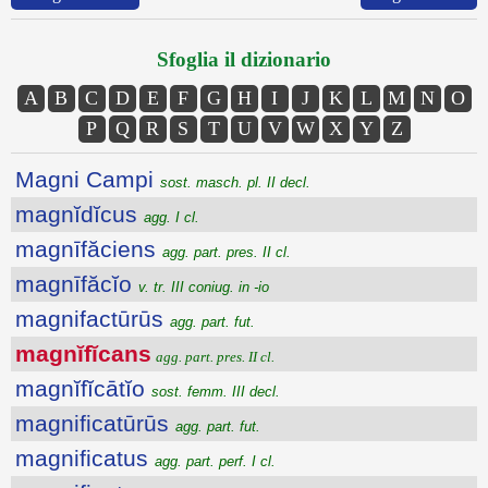
Sfoglia il dizionario
A
B
C
D
E
F
G
H
I
J
K
L
M
N
O
P
Q
R
S
T
U
V
W
X
Y
Z
Magni Campi
sost. masch. pl. II decl.
magnĭdĭcus
agg. I cl.
magnīfăciens
agg. part. pres. II cl.
magnīfăcĭo
v. tr. III coniug. in -io
magnifactūrūs
agg. part. fut.
magnĭfĭcans
agg. part. pres. II cl.
magnĭfĭcātĭo
sost. femm. III decl.
magnificatūrūs
agg. part. fut.
magnificatus
agg. part. perf. I cl.