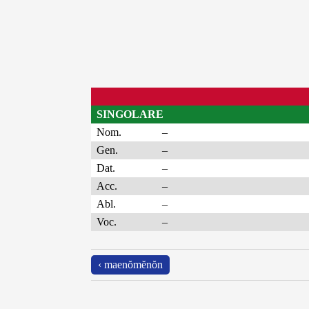
SINGOLARE
Nom.
–
Gen.
–
Dat.
–
Acc.
–
Abl.
–
Voc.
–
‹ maenŏmĕnŏn