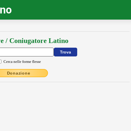
ino
e / Coniugatore Latino
Cerca nelle forme flesse
Donazione