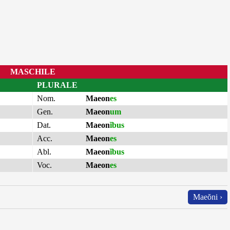
MASCHILE
PLURALE
Nom.
Maeon
es
Gen.
Maeon
um
Dat.
Maeon
ĭbus
Acc.
Maeon
es
Abl.
Maeon
ĭbus
Voc.
Maeon
es
Maeŏni ›