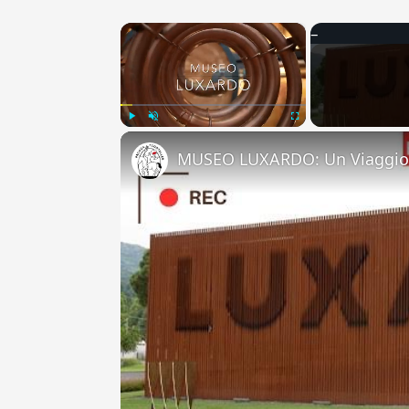
×
Play
Unmute
Fullscreen
MUSEO LUXARDO: Un Viaggio 