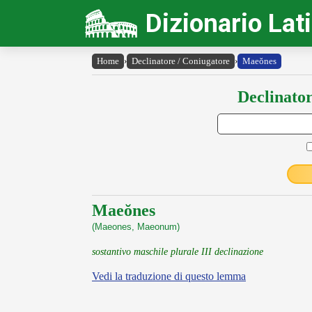
Dizionario Lat
Home
›
Declinatore / Coniugatore
›
Maeŏnes
Declinator
Maeŏnes
(Maeones, Maeonum)
sostantivo maschile plurale III declinazione
Vedi la traduzione di questo lemma