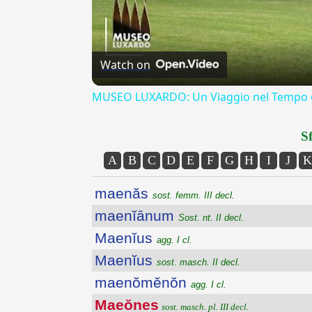
Watch on
MUSEO LUXARDO: Un Viaggio nel Tempo e
Sf
A
B
C
D
E
F
G
H
I
J
K
maenăs
sost. femm. III decl.
maenĭānum
Sost. nt. II decl.
Maenĭus
agg. I cl.
Maenĭus
sost. masch. II decl.
maenŏmĕnŏn
agg. I cl.
Maeŏnes
sost. masch. pl. III decl.