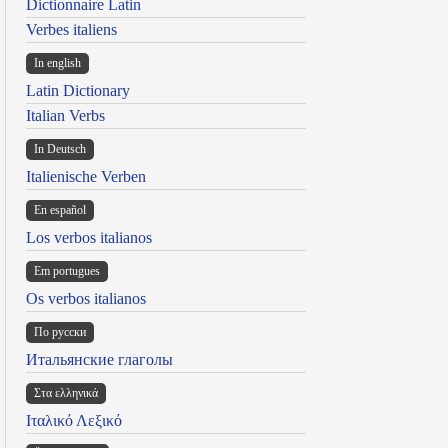
Dictionnaire Latin
Verbes italiens
In english
Latin Dictionary
Italian Verbs
In Deutsch
Italienische Verben
En español
Los verbos italianos
Em portugues
Os verbos italianos
По русски
Итальянские глаголы
Στα ελληνικά
Ιταλικό Λεξικό