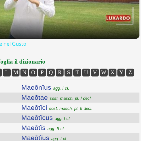
 nel Gusto
oglia il dizionario
L
M
N
O
P
Q
R
S
T
U
V
W
X
Y
Z
Maeŏnĭus
agg. I cl.
Maeōtae
sost. masch. pl. I decl.
Maeōtĭci
sost. masch. pl. II decl.
Maeōtĭcus
agg. I cl.
Maeōtĭs
agg. II cl.
Maeōtĭus
agg. I cl.