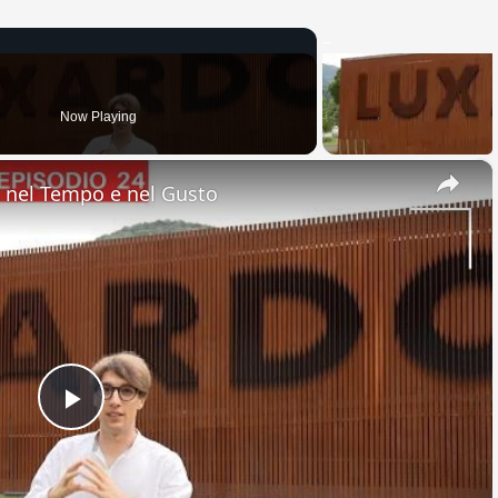
Now Playing
×
nel Tempo e nel Gusto
Play
Video