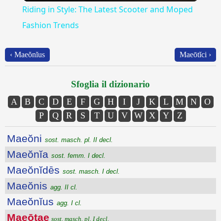
Riding in Style: The Latest Scooter and Moped
Fashion Trends
‹ Maeŏnĭus
Maeōtĭci ›
Sfoglia il dizionario
A
B
C
D
E
F
G
H
I
J
K
L
M
N
O
P
Q
R
S
T
U
V
W
X
Y
Z
Maeŏni
sost. masch. pl. II decl.
Maeŏnĭa
sost. femm. I decl.
Maeŏnĭdēs
sost. masch. I decl.
Maeŏnis
agg. II cl.
Maeŏnĭus
agg. I cl.
Maeōtae
sost. masch. pl. I decl.