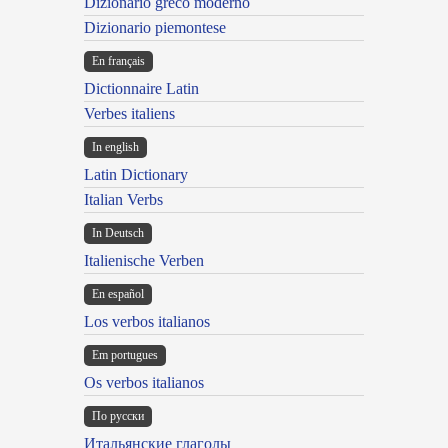
Dizionario greco moderno
Dizionario piemontese
En français
Dictionnaire Latin
Verbes italiens
In english
Latin Dictionary
Italian Verbs
In Deutsch
Italienische Verben
En español
Los verbos italianos
Em portugues
Os verbos italianos
По русски
Итальянские глаголы