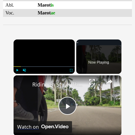
Abl.
Maeot
is
Voc.
Maeot
ae
×
Now Playing
×
Play
Unmute
Fullscreen
Riding in Style: The Latest Scooter and Moped Fashion Trends
Play
Watch on
Video