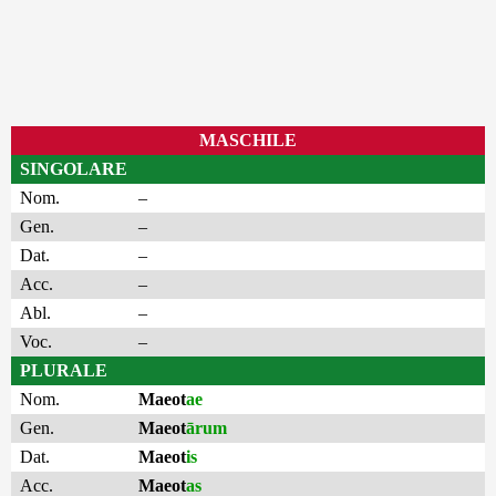
MASCHILE
SINGOLARE
Nom.
–
Gen.
–
Dat.
–
Acc.
–
Abl.
–
Voc.
–
PLURALE
Nom.
Maeot
ae
Gen.
Maeot
ārum
Dat.
Maeot
is
Acc.
Maeot
as