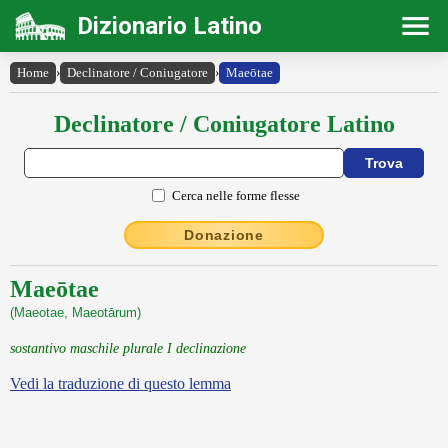
Dizionario Latino
Home
›
Declinatore / Coniugatore
›
Maeōtae
Declinatore / Coniugatore Latino
Cerca nelle forme flesse
Donazione
Maeōtae
(Maeotae, Maeotārum)
sostantivo maschile plurale I declinazione
Vedi la traduzione di questo lemma