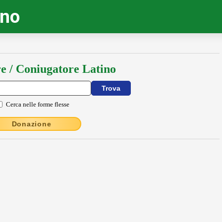
ino
e / Coniugatore Latino
Cerca nelle forme flesse
Donazione