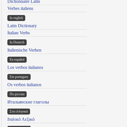
Dictionnaire Latin
Verbes italiens
In english
Latin Dictionary
Italian Verbs
In Deutsch
Italienische Verben
En español
Los verbos italianos
Em portugues
Os verbos italianos
По русски
Итальянские глаголы
Στα ελληνικά
Ιταλικό Λεξικό