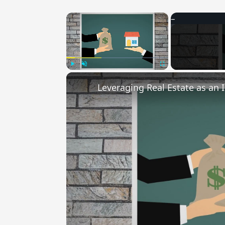
×
Play
Unmute
Fullscreen
Leveraging Real Estate as an