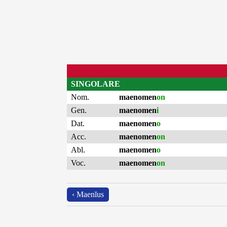
SINGOLARE
Nom.
maenomen
on
Gen.
maenomen
i
Dat.
maenomen
o
Acc.
maenomen
on
Abl.
maenomen
o
Voc.
maenomen
on
‹ Maenĭus