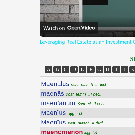
Watch on
Leveraging Real Estate as an Investment
Sf
A
B
C
D
E
F
G
H
I
J
K
Maenalus
sost. masch. II decl.
maenăs
sost. femm. III decl.
maenĭānum
Sost. nt. II decl.
Maenĭus
agg. I cl.
Maenĭus
sost. masch. II decl.
maenŏmĕnŏn
agg. I cl.