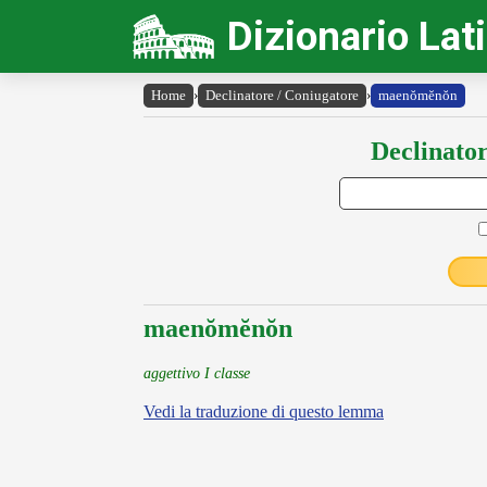
Dizionario Lat
Home
›
Declinatore / Coniugatore
›
maenŏmĕnŏn
Declinator
maenŏmĕnŏn
aggettivo I classe
Vedi la traduzione di questo lemma