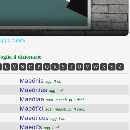
 Opportunity
oglia il dizionario
L
M
N
O
P
Q
R
S
T
U
V
W
X
Y
Z
Maeŏnis
agg. II cl.
Maeŏnĭus
agg. I cl.
Maeōtae
sost. masch. pl. I decl.
Maeōtĭci
sost. masch. pl. II decl.
Maeōtĭcus
agg. I cl.
Maeōtĭs
agg. II cl.