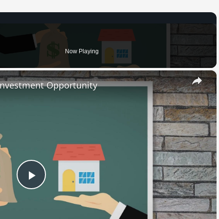
Now Playing
×
 Investment Opportunity
Play
Video