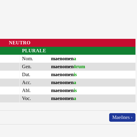
NEUTRO
PLURALE
Nom.
maenomen
a
Gen.
maenomen
ōrum
Dat.
maenomen
is
Acc.
maenomen
a
Abl.
maenomen
is
Voc.
maenomen
a
Maeŏnes ›