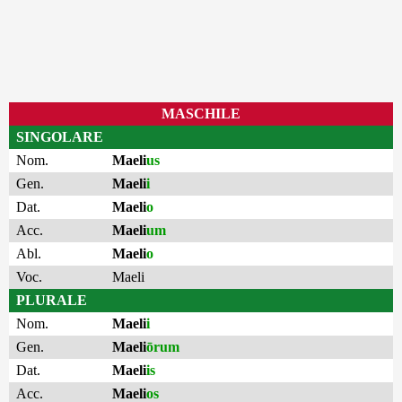
MASCHILE
SINGOLARE
Nom.
Maeli
us
Gen.
Maeli
i
Dat.
Maeli
o
Acc.
Maeli
um
Abl.
Maeli
o
Voc.
Maeli
PLURALE
Nom.
Maeli
i
Gen.
Maeli
ōrum
Dat.
Maeli
is
Acc.
Maeli
os