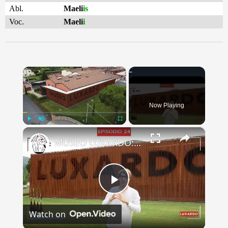
Abl.
Maeli
is
Voc.
Maeli
i
×
Now Playing
×
Play
Unmute
Fullscreen
MUSEO LUXARDO: Un Viaggio nel Tempo e nel Gusto
Play
Watch on
Video