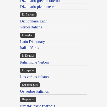
Dizionario greco moderno
Dizionario piemontese
En français
Dictionnaire Latin
Verbes italiens
In english
Latin Dictionary
Italian Verbs
In Deutsch
Italienische Verben
En español
Los verbos italianos
Em portugues
Os verbos italianos
По русски
Итальянские глаголы