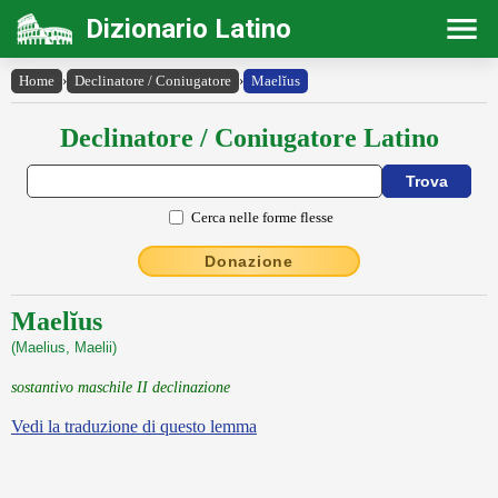
Dizionario Latino
Home
›
Declinatore / Coniugatore
›
Maelĭus
Declinatore / Coniugatore Latino
Cerca nelle forme flesse
Donazione
Maelĭus
(Maelius, Maelii)
sostantivo maschile II declinazione
Vedi la traduzione di questo lemma