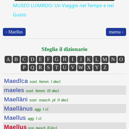
MUSEO LUXARDO: Un Viaggio nel Tempo e nel
Gusto
‹ Maelĭus
maena ›
Sfoglia il dizionario
A
B
C
D
E
F
G
H
I
J
K
L
M
N
O
P
Q
R
S
T
U
V
W
X
Y
Z
Maedĭca
sost. femm. I decl.
maeles
sost. femm. III decl.
Maelĭāni
sost. masch. pl. II decl.
Maelĭānus
agg. I cl.
Maelĭus
agg. I cl.
Maelĭus
sost. masch. II decl.