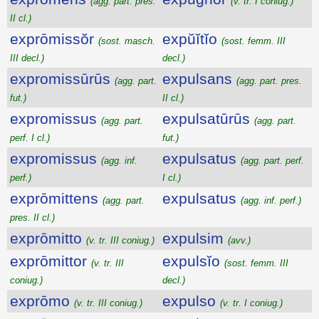
(agg. part. pres.
(v. tr. I coniug.)
II cl.)
exprōmissŏr
expŭĭtĭo
(sost. masch.
(sost. femm. III
III decl.)
decl.)
expromissūrūs
expulsans
(agg. part.
(agg. part. pres.
fut.)
II cl.)
expromissus
expulsatūrūs
(agg. part.
(agg. part.
perf. I cl.)
fut.)
expromissus
expulsatus
(agg. inf.
(agg. part. perf.
perf.)
I cl.)
exprōmittens
expulsatus
(agg. part.
(agg. inf. perf.)
pres. II cl.)
exprōmitto
expulsim
(v. tr. III coniug.)
(avv.)
exprōmittor
expulsĭo
(v. tr. III
(sost. femm. III
coniug.)
decl.)
exprōmo
expulso
(v. tr. III coniug.)
(v. tr. I coniug.)