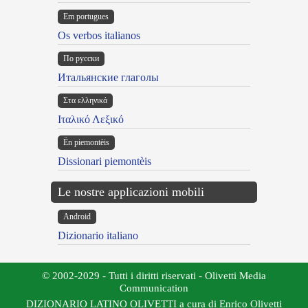
Em portugues
Os verbos italianos
По русски
Итальянские глаголы
Στα ελληνικά
Ιταλικό Λεξικό
Ën piemontèis
Dissionari piemontèis
Le nostre applicazioni mobili
Android
Dizionario italiano
© 2002-2029 - Tutti i diritti riservati - Olivetti Media
Communication
DIZIONARIO LATINO OLIVETTI a cura di Enrico Olivetti