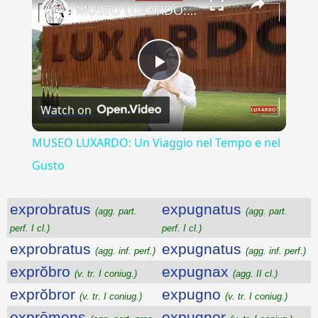
MUSEO LUXARDO: Un Viaggio nel Tempo e nel Gusto
Play
Watch on
Video
MUSEO LUXARDO: Un Viaggio nel Tempo e nel
Gusto
exprobratus
expugnatus
(agg. part.
(agg. part.
perf. I cl.)
perf. I cl.)
exprobratus
expugnatus
(agg. inf. perf.)
(agg. inf. perf.)
exprŏbro
expugnax
(v. tr. I coniug.)
(agg. II cl.)
exprŏbror
expugno
(v. tr. I coniug.)
(v. tr. I coniug.)
exprōmens
expugnor