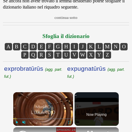
Se ancora non avete trovato il lemma desiderato potete sfogliare il
dizionario italiano nel riquadro seguente.
continua sotto
Sfoglia il dizionario
A
B
C
D
E
F
G
H
I
J
K
L
M
N
O
P
Q
R
S
T
U
V
W
X
Y
Z
exprobratūrūs
expugnatūrūs
(agg. part.
(agg. part.
fut.)
fut.)
×
Now Playing
×
Play
Unmute
Fullscreen