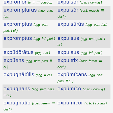
exprōmor
expulsor
(v. tr. III coniug.)
(v. tr. I coniug.)
expromptūrūs
expulsŏr
(agg. part.
(sost. masch. III
fut.)
decl.)
expromptus
expulsūrūs
(agg. part.
(agg. part. fut.)
perf. I cl.)
expromptus
expulsus
(agg. inf. perf.)
(agg. part. perf. I
cl.)
expŭdōrātus
expulsus
(agg. I cl.)
(agg. inf. perf.)
expŭens
expultrix
(agg. part. pres. II
(sost. femm. III
cl.)
decl.)
expugnābĭlis
expūmĭcans
(agg. II cl.)
(agg. part.
pres. II cl.)
expugnans
expūmĭco
(agg. part. pres.
(v. tr. I coniug.)
II cl.)
expugnātĭo
expūmĭcor
(sost. femm. III
(v. tr. I coniug.)
decl.)