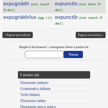
expugnātŏr
expunctĭo
(sost. masch.
(sost. femm. III
III decl.)
decl.)
expugnātōrĭus
expunctŏr
(agg. I cl.)
(sost. masch. III
decl.)
‹ Pagina precedente
Pagina successiva ›
Sfoglia il declinatore / coniugatore latino a partire da:
I nostri siti
Dizionario italiano
Grammatica italiana
Verbi Italiani
Dizionario latino
Dizionario greco antico