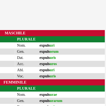
MASCHILE
PLURALE
Nom.
expuls
uri
Gen.
expuls
orum
Dat.
expuls
uris
Acc.
expuls
uros
Abl.
expuls
uri
Voc.
expuls
uris
FEMMINILE
PLURALE
Nom.
expuls
urae
Gen.
expuls
urarum