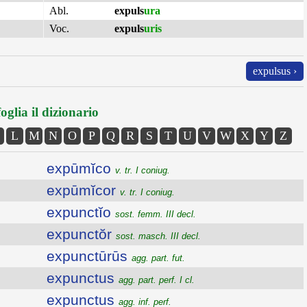
Abl.
expuls
ura
Voc.
expuls
uris
expulsus ›
oglia il dizionario
L
M
N
O
P
Q
R
S
T
U
V
W
X
Y
Z
expūmĭco
v. tr. I coniug.
expūmĭcor
v. tr. I coniug.
expunctĭo
sost. femm. III decl.
expunctŏr
sost. masch. III decl.
expunctūrūs
agg. part. fut.
expunctus
agg. part. perf. I cl.
expunctus
agg. inf. perf.