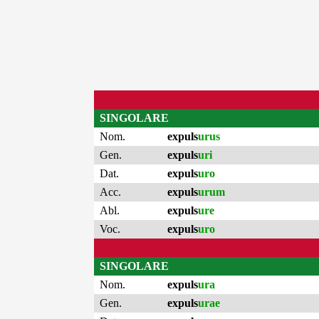
SINGOLARE
Nom.
expuls
urus
Gen.
expuls
uri
Dat.
expuls
uro
Acc.
expuls
urum
Abl.
expuls
ure
Voc.
expuls
uro
SINGOLARE
Nom.
expuls
ura
Gen.
expuls
urae