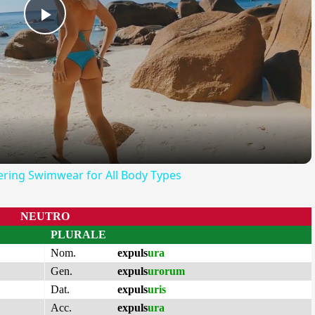
Play
Video
tering Swimwear for All Body Types
NEUTRO
PLURALE
Nom.
expuls
ura
Gen.
expuls
urorum
Dat.
expuls
uris
Acc.
expuls
ura