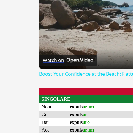
Watch on
Boost Your Confidence at the Beach: Flat
SINGOLARE
Nom.
expuls
urum
Gen.
expuls
uri
Dat.
expuls
uro
Acc.
expuls
urum