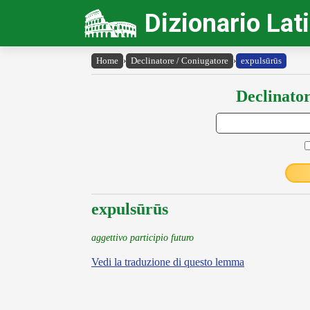
Dizionario Lat
Home
›
Declinatore / Coniugatore
›
expulsūrūs
Declinator
expulsūrūs
aggettivo participio futuro
Vedi la traduzione di questo lemma