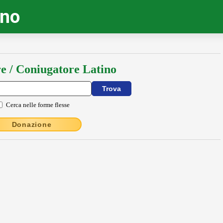
ino
e / Coniugatore Latino
Cerca nelle forme flesse
Donazione