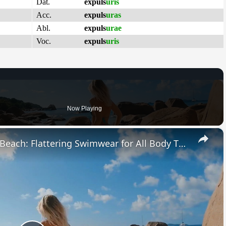
Dat.
expuls
uris
Acc.
expuls
uras
Abl.
expuls
urae
Voc.
expuls
uris
Now Playing
×
Boost Your Confidence at the Beach: Flattering Swimwear for All Body Types