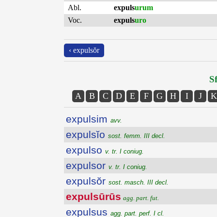
Abl.
expuls
urum
Voc.
expuls
uro
‹ expulsŏr
Sf
A
B
C
D
E
F
G
H
I
J
K
expulsim
avv.
expulsĭo
sost. femm. III decl.
expulso
v. tr. I coniug.
expulsor
v. tr. I coniug.
expulsŏr
sost. masch. III decl.
expulsūrūs
agg. part. fut.
expulsus
agg. part. perf. I cl.