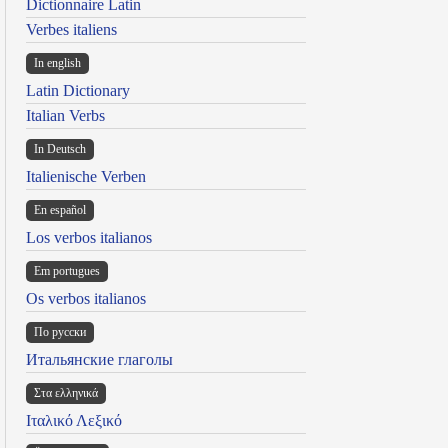
Dictionnaire Latin
Verbes italiens
In english
Latin Dictionary
Italian Verbs
In Deutsch
Italienische Verben
En español
Los verbos italianos
Em portugues
Os verbos italianos
По русски
Итальянские глаголы
Στα ελληνικά
Ιταλικό Λεξικό