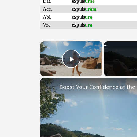
Dat.
expuls
urae
Acc.
expuls
uram
Abl.
expuls
ura
Voc.
expuls
ura
×
Play Video