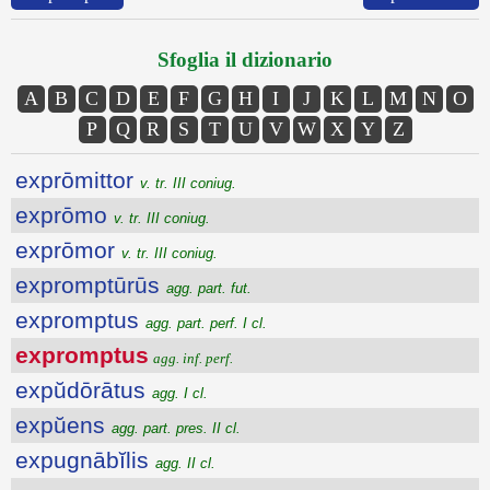
Sfoglia il dizionario
A
B
C
D
E
F
G
H
I
J
K
L
M
N
O
P
Q
R
S
T
U
V
W
X
Y
Z
exprōmittor
v. tr. III coniug.
exprōmo
v. tr. III coniug.
exprōmor
v. tr. III coniug.
expromptūrūs
agg. part. fut.
expromptus
agg. part. perf. I cl.
expromptus
agg. inf. perf.
expŭdōrātus
agg. I cl.
expŭens
agg. part. pres. II cl.
expugnābĭlis
agg. II cl.