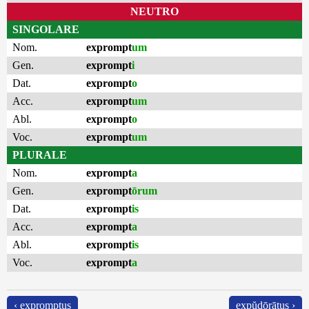
NEUTRO
SINGOLARE
Nom.
exprompt
um
Gen.
exprompt
i
Dat.
exprompt
o
Acc.
exprompt
um
Abl.
exprompt
o
Voc.
exprompt
um
PLURALE
Nom.
exprompt
a
Gen.
exprompt
ōrum
Dat.
exprompt
is
Acc.
exprompt
a
Abl.
exprompt
is
Voc.
exprompt
a
‹ expromptus
expŭdōrātus ›