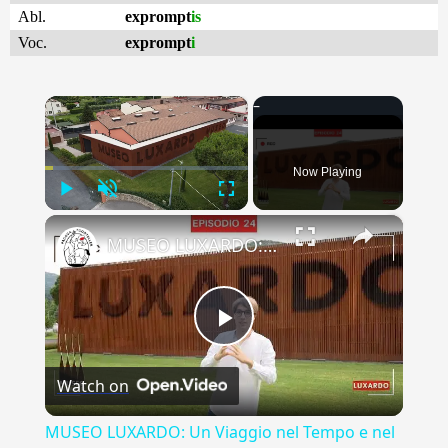
Abl.
exprompt
is
Voc.
exprompt
i
×
Now Playing
Play
Unmute
Fullscreen
×
MUSEO LUXARDO: Un Viaggio nel Tempo e nel Gusto
Play
Watch on
Video
MUSEO LUXARDO: Un Viaggio nel Tempo e nel