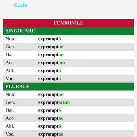
Gusto
FEMMINILE
SINGOLARE
Nom.
exprompt
ă
Gen.
exprompt
ae
Dat.
exprompt
ae
Acc.
exprompt
am
Abl.
exprompt
ā
Voc.
exprompt
ă
PLURALE
Nom.
exprompt
ae
Gen.
exprompt
ārum
Dat.
exprompt
is
Acc.
exprompt
as
Abl.
exprompt
is
Voc.
exprompt
ae