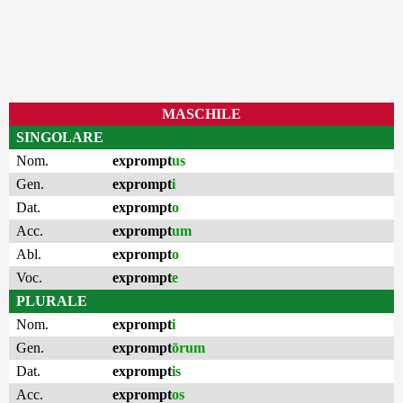
MASCHILE
SINGOLARE
Nom.
exprompt
us
Gen.
exprompt
i
Dat.
exprompt
o
Acc.
exprompt
um
Abl.
exprompt
o
Voc.
exprompt
e
PLURALE
Nom.
exprompt
i
Gen.
exprompt
ōrum
Dat.
exprompt
is
Acc.
exprompt
os