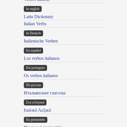
In english
Latin Dictionary
Italian Verbs
In Deutsch
Italienische Verben
En español
Los verbos italianos
Em portugues
Os verbos italianos
По русски
Итальянские глаголы
Στα ελληνικά
Ιταλικό Λεξικό
Ën piemontèis