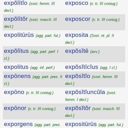
expŏlītĭo
exposco
(sost. femm. III
(v. tr. III coniug.)
decl.)
expŏlītŏr
exposcor
(sost. masch. III
(v. tr. III coniug.)
decl.)
expolitūrūs
exposita
(agg. part. fut.)
(Sost. nt. pl. II
decl.)
expŏlītus
expŏsĭtē
(agg. part. perf. I
(avv.)
cl.)
expolitus
expŏsĭtīcĭus
(agg. inf. perf.)
(agg. I cl.)
expōnens
expŏsĭtĭo
(agg. part. pres. II
(sost. femm. III
cl.)
decl.)
expōno
expŏsĭtĭuncŭla
(v. tr. III coniug.)
(sost.
femm. I decl.)
expōnor
expŏsĭtŏr
(v. tr. III coniug.)
(sost. masch. III
decl.)
exporgens
expositūrūs
(agg. part. pres.
(agg. part. fut.)