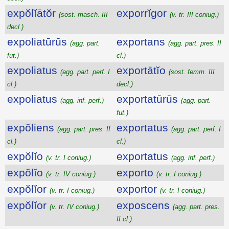
expŏlĭātŏr
exporrĭgor
(sost. masch. III
(v. tr. III coniug.)
decl.)
expoliatūrūs
exportans
(agg. part.
(agg. part. pres. II
fut.)
cl.)
expoliatus
exportātĭo
(agg. part. perf. I
(sost. femm. III
cl.)
decl.)
expoliatus
exportatūrūs
(agg. inf. perf.)
(agg. part.
fut.)
expŏliens
exportatus
(agg. part. pres. II
(agg. part. perf. I
cl.)
cl.)
expŏlĭo
exportatus
(v. tr. I coniug.)
(agg. inf. perf.)
expŏlĭo
exporto
(v. tr. IV coniug.)
(v. tr. I coniug.)
expŏlĭor
exportor
(v. tr. I coniug.)
(v. tr. I coniug.)
expŏlĭor
exposcens
(v. tr. IV coniug.)
(agg. part. pres.
II cl.)