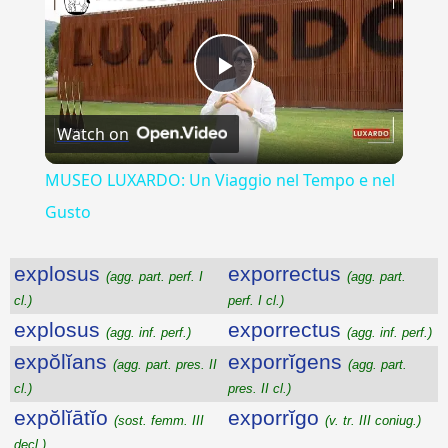
Play
Watch on
Video
MUSEO LUXARDO: Un Viaggio nel Tempo e nel
Gusto
explosus
exporrectus
(agg. part. perf. I
(agg. part.
cl.)
perf. I cl.)
explosus
exporrectus
(agg. inf. perf.)
(agg. inf. perf.)
expŏlĭans
exporrĭgens
(agg. part. pres. II
(agg. part.
cl.)
pres. II cl.)
expŏlĭātĭo
exporrĭgo
(sost. femm. III
(v. tr. III coniug.)
decl.)