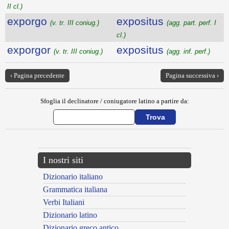
II cl.)
exporgo
expositus
(v. tr. III coniug.)
(agg. part. perf. I
cl.)
exporgor
expositus
(v. tr. III coniug.)
(agg. inf. perf.)
‹ Pagina precedente
Pagina successiva ›
Sfoglia il declinatore / coniugatore latino a partire da:
I nostri siti
Dizionario italiano
Grammatica italiana
Verbi Italiani
Dizionario latino
Dizionario greco antico