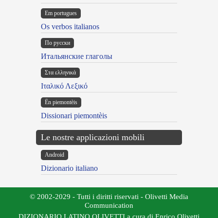
Em portugues
Os verbos italianos
По русски
Итальянские глаголы
Στα ελληνικά
Ιταλικό Λεξικό
Ën piemontèis
Dissionari piemontèis
Le nostre applicazioni mobili
Android
Dizionario italiano
© 2002-2029 - Tutti i diritti riservati - Olivetti Media
Communication
DIZIONARIO LATINO OLIVETTI a cura di Enrico Olivetti