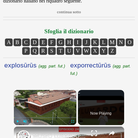
dizionario italiano nel riquadro seguente.
continua sotto
Sfoglia il dizionario
A
B
C
D
E
F
G
H
I
J
K
L
M
N
O
P
Q
R
S
T
U
V
W
X
Y
Z
explosūrūs
exporrectūrūs
(agg. part. fut.)
(agg. part.
fut.)
×
Now Playing
×
Play
Unmute
Fullscreen
MUSEO LUXARDO: Un Viaggio nel Tempo e nel Gusto