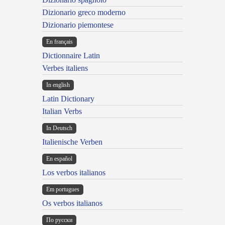
Dizionario greco moderno
Dizionario piemontese
En français
Dictionnaire Latin
Verbes italiens
In english
Latin Dictionary
Italian Verbs
In Deutsch
Italienische Verben
En español
Los verbos italianos
Em portugues
Os verbos italianos
По русски