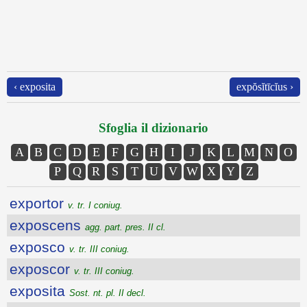
‹ exposita
expŏsĭtīcĭus ›
Sfoglia il dizionario
A
B
C
D
E
F
G
H
I
J
K
L
M
N
O
P
Q
R
S
T
U
V
W
X
Y
Z
exportor
v. tr. I coniug.
exposcens
agg. part. pres. II cl.
exposco
v. tr. III coniug.
exposcor
v. tr. III coniug.
exposita
Sost. nt. pl. II decl.