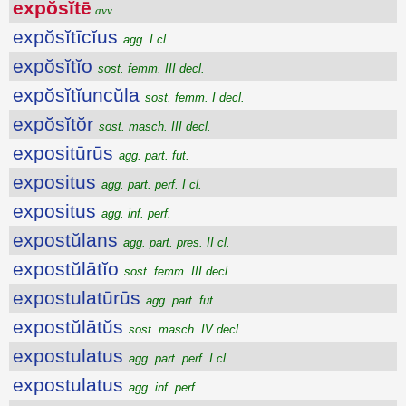
expŏsĭtē
avv.
expŏsĭtīcĭus
agg. I cl.
expŏsĭtĭo
sost. femm. III decl.
expŏsĭtĭuncŭla
sost. femm. I decl.
expŏsĭtŏr
sost. masch. III decl.
expositūrūs
agg. part. fut.
expositus
agg. part. perf. I cl.
expositus
agg. inf. perf.
expostŭlans
agg. part. pres. II cl.
expostŭlātĭo
sost. femm. III decl.
expostulatūrūs
agg. part. fut.
expostŭlātŭs
sost. masch. IV decl.
expostulatus
agg. part. perf. I cl.
expostulatus
agg. inf. perf.