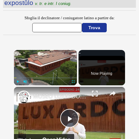
expostŭlo
v. tr. e intr. I coniug.
Sfoglia il declinatore / coniugatore latino a partire da:
×
Now Playing
×
Play
Unmute
Fullscreen
MUSEO LUXARDO: Un Viaggio nel Tempo e nel Gusto
Play