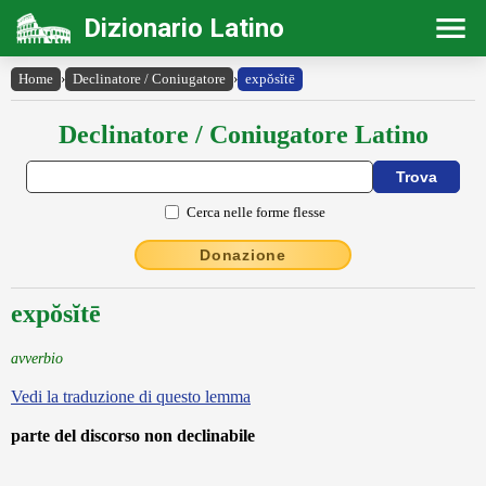
Dizionario Latino
Home
›
Declinatore / Coniugatore
›
expŏsĭtē
Declinatore / Coniugatore Latino
Cerca nelle forme flesse
Donazione
expŏsĭtē
avverbio
Vedi la traduzione di questo lemma
parte del discorso non declinabile