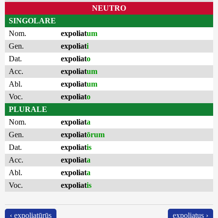
NEUTRO
SINGOLARE
Nom.
expoliat
um
Gen.
expoliat
i
Dat.
expoliat
o
Acc.
expoliat
um
Abl.
expoliat
um
Voc.
expoliat
o
PLURALE
Nom.
expoliat
a
Gen.
expoliat
ōrum
Dat.
expoliat
is
Acc.
expoliat
a
Abl.
expoliat
a
Voc.
expoliat
is
‹ expoliatūrūs
expoliatus ›