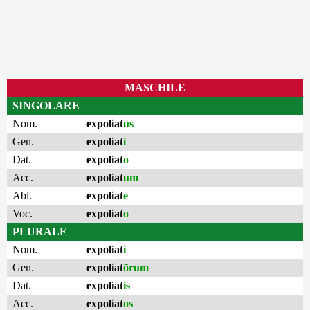
MASCHILE
SINGOLARE
Nom.
expoliat
us
Gen.
expoliat
i
Dat.
expoliat
o
Acc.
expoliat
um
Abl.
expoliat
e
Voc.
expoliat
o
PLURALE
Nom.
expoliat
i
Gen.
expoliat
ōrum
Dat.
expoliat
is
Acc.
expoliat
os