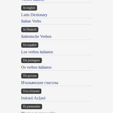
In english
Latin Dictionary
Italian Verbs
In Deutsch
Italienische Verben
En español
Los verbos italianos
Em portugues
Os verbos italianos
По русски
Итальянские глаголы
Στα ελληνικά
Ιταλικό Λεξικό
Ën piemontèis