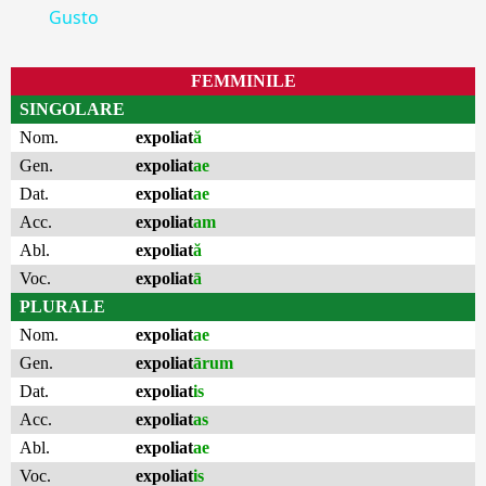
Gusto
FEMMINILE
SINGOLARE
Nom.
expoliat
ă
Gen.
expoliat
ae
Dat.
expoliat
ae
Acc.
expoliat
am
Abl.
expoliat
ă
Voc.
expoliat
ā
PLURALE
Nom.
expoliat
ae
Gen.
expoliat
ārum
Dat.
expoliat
is
Acc.
expoliat
as
Abl.
expoliat
ae
Voc.
expoliat
is