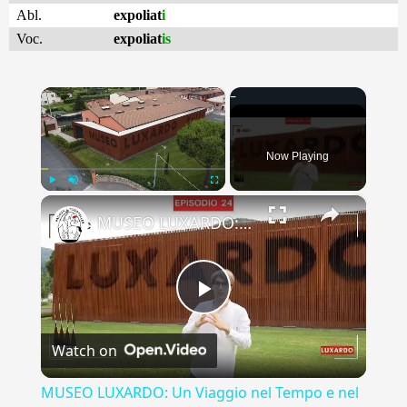
Abl.
expoliat
i
Voc.
expoliat
is
×
Now Playing
×
Play
Unmute
Fullscreen
MUSEO LUXARDO: Un Viaggio nel Tempo e nel Gusto
Play
Watch on
Video
MUSEO LUXARDO: Un Viaggio nel Tempo e nel