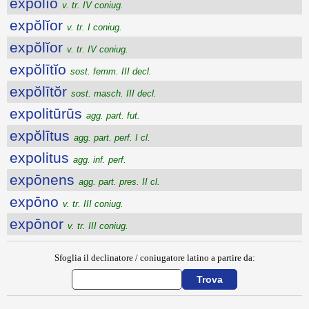
expŏlĭo
v. tr. IV coniug.
expŏlĭor
v. tr. I coniug.
expŏlĭor
v. tr. IV coniug.
expŏlītĭo
sost. femm. III decl.
expŏlītŏr
sost. masch. III decl.
expolitūrūs
agg. part. fut.
expŏlītus
agg. part. perf. I cl.
expolitus
agg. inf. perf.
expōnens
agg. part. pres. II cl.
expōno
v. tr. III coniug.
expōnor
v. tr. III coniug.
Sfoglia il declinatore / coniugatore latino a partire da: