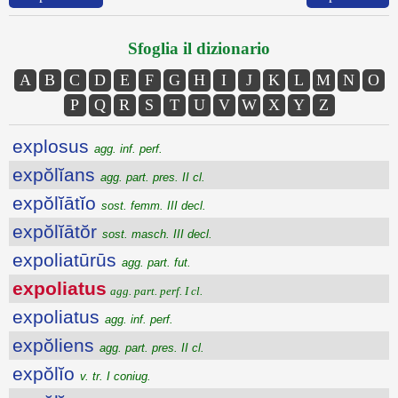
Sfoglia il dizionario
A
B
C
D
E
F
G
H
I
J
K
L
M
N
O
P
Q
R
S
T
U
V
W
X
Y
Z
explosus
agg. inf. perf.
expŏlĭans
agg. part. pres. II cl.
expŏlĭātĭo
sost. femm. III decl.
expŏlĭātŏr
sost. masch. III decl.
expoliatūrūs
agg. part. fut.
expoliatus
agg. part. perf. I cl.
expoliatus
agg. inf. perf.
expŏliens
agg. part. pres. II cl.
expŏlĭo
v. tr. I coniug.