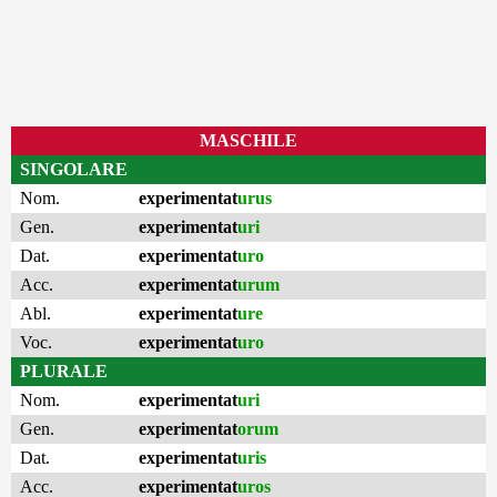
MASCHILE
SINGOLARE
Nom.
experimentat
urus
Gen.
experimentat
uri
Dat.
experimentat
uro
Acc.
experimentat
urum
Abl.
experimentat
ure
Voc.
experimentat
uro
PLURALE
Nom.
experimentat
uri
Gen.
experimentat
orum
Dat.
experimentat
uris
Acc.
experimentat
uros