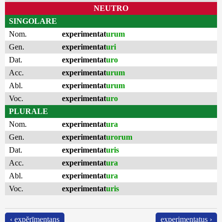
NEUTRO
SINGOLARE
Nom.
experimentat
urum
Gen.
experimentat
uri
Dat.
experimentat
uro
Acc.
experimentat
urum
Abl.
experimentat
urum
Voc.
experimentat
uro
PLURALE
Nom.
experimentat
ura
Gen.
experimentat
urorum
Dat.
experimentat
uris
Acc.
experimentat
ura
Abl.
experimentat
ura
Voc.
experimentat
uris
‹ expĕrīmentans
experimentatus ›