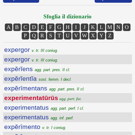
Sfoglia il dizionario
A
B
C
D
E
F
G
H
I
J
K
L
M
N
O
P
Q
R
S
T
U
V
W
X
Y
Z
expergor
v. tr. III coniug.
expergor
v. tr. III coniug.
expĕrĭens
agg. part. pres. II cl.
expĕrĭentĭa
sost. femm. I decl.
expĕrīmentans
agg. part. pres. II cl.
experimentatūrūs
agg. part. fut.
experimentatus
agg. part. perf. I cl.
experimentatus
agg. inf. perf.
expĕrīmento
v. tr. I coniug.