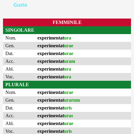
Gusto
FEMMINILE
SINGOLARE
Nom.
experimentat
ura
Gen.
experimentat
urae
Dat.
experimentat
urae
Acc.
experimentat
uram
Abl.
experimentat
ura
Voc.
experimentat
ura
PLURALE
Nom.
experimentat
urae
Gen.
experimentat
urarum
Dat.
experimentat
uris
Acc.
experimentat
uras
Abl.
experimentat
urae
Voc.
experimentat
uris