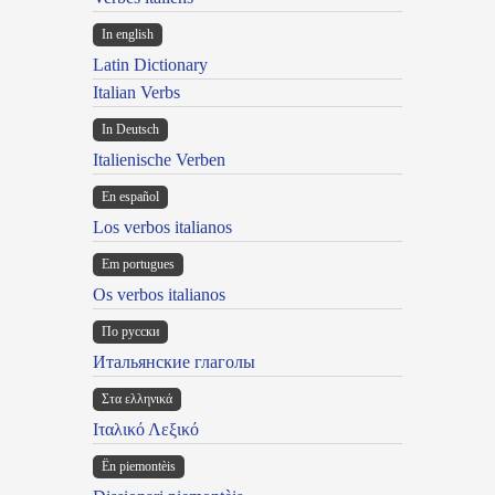
In english
Latin Dictionary
Italian Verbs
In Deutsch
Italienische Verben
En español
Los verbos italianos
Em portugues
Os verbos italianos
По русски
Итальянские глаголы
Στα ελληνικά
Ιταλικό Λεξικό
Ën piemontèis