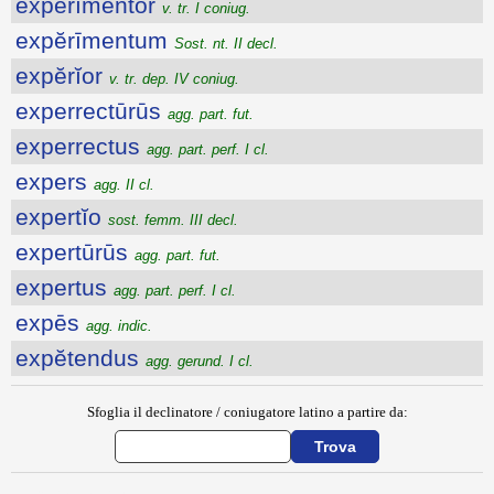
expĕrīmentor
v. tr. I coniug.
expĕrīmentum
Sost. nt. II decl.
expĕrĭor
v. tr. dep. IV coniug.
experrectūrūs
agg. part. fut.
experrectus
agg. part. perf. I cl.
expers
agg. II cl.
expertĭo
sost. femm. III decl.
expertūrūs
agg. part. fut.
expertus
agg. part. perf. I cl.
expēs
agg. indic.
expĕtendus
agg. gerund. I cl.
Sfoglia il declinatore / coniugatore latino a partire da: