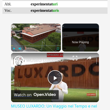
Abl.
experimentat
uri
Voc.
experimentat
uris
×
Now Playing
×
Play
Unmute
Fullscreen
MUSEO LUXARDO: Un Viaggio nel Tempo e nel Gusto
Play
Watch on
Video
MUSEO LUXARDO: Un Viaggio nel Tempo e nel