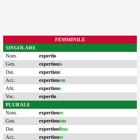
FEMMINILE
SINGOLARE
Nom.
expertĭo
Gen.
expertion
is
Dat.
expertion
i
Acc.
expertion
em
Abl.
expertion
e
Voc.
expertĭo
PLURALE
Nom.
expertion
es
Gen.
expertion
um
Dat.
expertion
ĭbus
Acc.
expertion
es