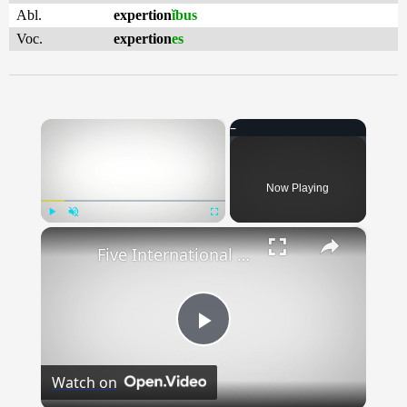
Abl.
expertion
ĭbus
Voc.
expertion
es
×
Now Playing
×
Play
Unmute
Fullscreen
Five International Foods You Have To Try Before You Die
Play
Watch on
Video