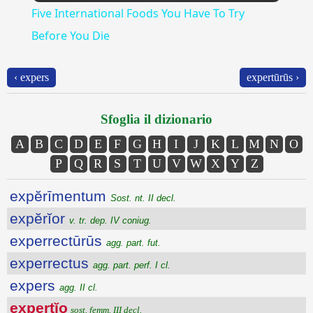
Five International Foods You Have To Try
Before You Die
‹ expers
expertūrūs ›
Sfoglia il dizionario
A
B
C
D
E
F
G
H
I
J
K
L
M
N
O
P
Q
R
S
T
U
V
W
X
Y
Z
expĕrīmentum
Sost. nt. II decl.
expĕrĭor
v. tr. dep. IV coniug.
experrectūrūs
agg. part. fut.
experrectus
agg. part. perf. I cl.
expers
agg. II cl.
expertĭo
sost. femm. III decl.