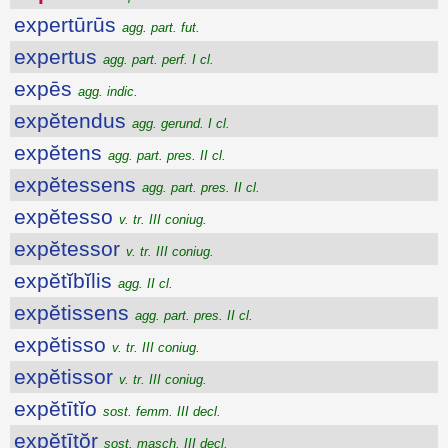
expertūrūs
agg. part. fut.
expertus
agg. part. perf. I cl.
expēs
agg. indic.
expĕtendus
agg. gerund. I cl.
expĕtens
agg. part. pres. II cl.
expĕtessens
agg. part. pres. II cl.
expĕtesso
v. tr. III coniug.
expĕtessor
v. tr. III coniug.
expĕtĭbĭlis
agg. II cl.
expĕtissens
agg. part. pres. II cl.
expĕtisso
v. tr. III coniug.
expĕtissor
v. tr. III coniug.
expĕtītĭo
sost. femm. III decl.
expĕtītŏr
sost. masch. III decl.