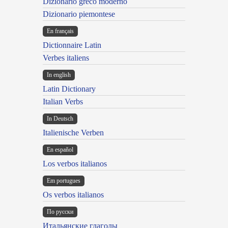
Dizionario greco moderno
Dizionario piemontese
En français
Dictionnaire Latin
Verbes italiens
In english
Latin Dictionary
Italian Verbs
In Deutsch
Italienische Verben
En español
Los verbos italianos
Em portugues
Os verbos italianos
По русски
Итальянские глаголы