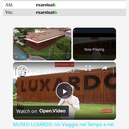
Abl.
exaestuat
i
Voc.
exaestuat
is
×
Now Playing
×
Play
Unmute
Fullscreen
MUSEO LUXARDO: Un Viaggio nel Tempo e nel Gusto
Play
Watch on
Video
MUSEO LUXARDO: Un Viaggio nel Tempo e nel