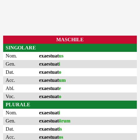
MASCHILE
SINGOLARE
Nom.
exaestuat
us
Gen.
exaestuat
i
Dat.
exaestuat
o
Acc.
exaestuat
um
Abl.
exaestuat
e
Voc.
exaestuat
o
PLURALE
Nom.
exaestuat
i
Gen.
exaestuat
ōrum
Dat.
exaestuat
is
Acc.
exaestuat
os