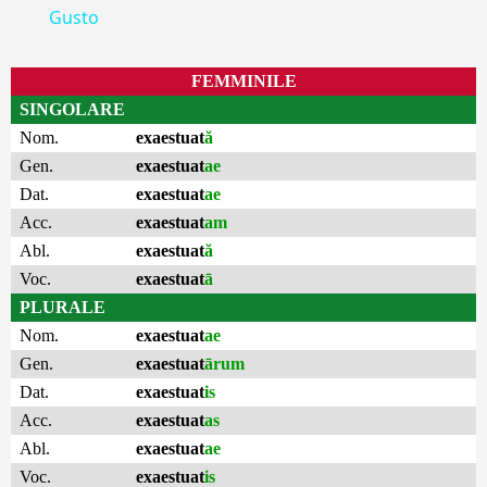
Gusto
FEMMINILE
SINGOLARE
Nom.
exaestuat
ă
Gen.
exaestuat
ae
Dat.
exaestuat
ae
Acc.
exaestuat
am
Abl.
exaestuat
ă
Voc.
exaestuat
ā
PLURALE
Nom.
exaestuat
ae
Gen.
exaestuat
ārum
Dat.
exaestuat
is
Acc.
exaestuat
as
Abl.
exaestuat
ae
Voc.
exaestuat
is