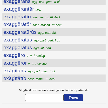
exaggĕrans
agg. part. pres. II cl.
exaggĕrantĕr
avv.
exaggĕrātĭo
sost. femm. III decl.
exaggĕrātŏr
sost. masch. III decl.
exaggeratūrūs
agg. part. fut.
exaggĕrātus
agg. part. perf. I cl.
exaggeratus
agg. inf. perf.
exaggĕro
v. tr. I coniug.
exaggĕror
v. tr. I coniug.
exăgĭtans
agg. part. pres. II cl.
exăgĭtātĭo
sost. femm. III decl.
Sfoglia il declinatore / coniugatore latino a partire da: