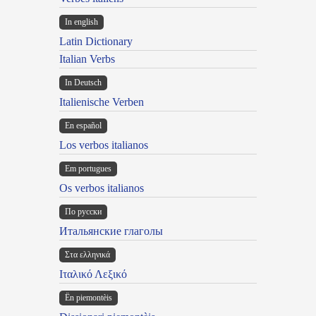
In english
Latin Dictionary
Italian Verbs
In Deutsch
Italienische Verben
En español
Los verbos italianos
Em portugues
Os verbos italianos
По русски
Итальянские глаголы
Στα ελληνικά
Ιταλικό Λεξικό
Ën piemontèis