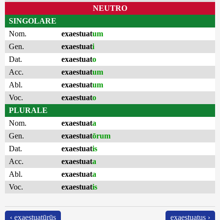
NEUTRO
SINGOLARE
Nom.
exaestuat
um
Gen.
exaestuat
i
Dat.
exaestuat
o
Acc.
exaestuat
um
Abl.
exaestuat
um
Voc.
exaestuat
o
PLURALE
Nom.
exaestuat
a
Gen.
exaestuat
ōrum
Dat.
exaestuat
is
Acc.
exaestuat
a
Abl.
exaestuat
a
Voc.
exaestuat
is
‹ exaestuatūrūs
exaestuatus ›