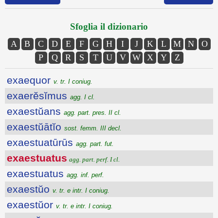
Sfoglia il dizionario
A
B
C
D
E
F
G
H
I
J
K
L
M
N
O
P
Q
R
S
T
U
V
W
X
Y
Z
exaequor
v. tr. I coniug.
exaerĕsĭmus
agg. I cl.
exaestŭans
agg. part. pres. II cl.
exaestŭātĭo
sost. femm. III decl.
exaestuatūrūs
agg. part. fut.
exaestuatus
agg. part. perf. I cl.
exaestuatus
agg. inf. perf.
exaestŭo
v. tr. e intr. I coniug.
exaestŭor
v. tr. e intr. I coniug.