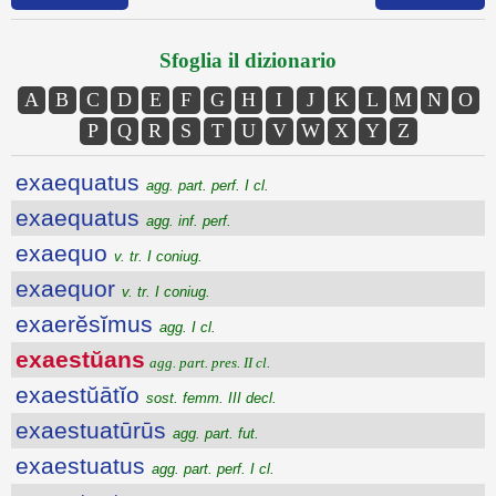
Sfoglia il dizionario
A
B
C
D
E
F
G
H
I
J
K
L
M
N
O
P
Q
R
S
T
U
V
W
X
Y
Z
exaequatus
agg. part. perf. I cl.
exaequatus
agg. inf. perf.
exaequo
v. tr. I coniug.
exaequor
v. tr. I coniug.
exaerĕsĭmus
agg. I cl.
exaestŭans
agg. part. pres. II cl.
exaestŭātĭo
sost. femm. III decl.
exaestuatūrūs
agg. part. fut.
exaestuatus
agg. part. perf. I cl.