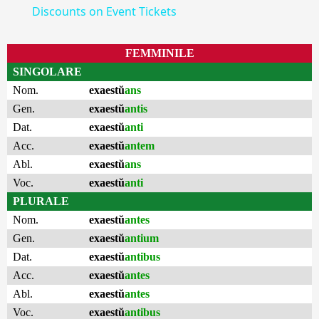
Discounts on Event Tickets
FEMMINILE
SINGOLARE
Nom.
exaestŭ
ans
Gen.
exaestŭ
antis
Dat.
exaestŭ
anti
Acc.
exaestŭ
antem
Abl.
exaestŭ
ans
Voc.
exaestŭ
anti
PLURALE
Nom.
exaestŭ
antes
Gen.
exaestŭ
antium
Dat.
exaestŭ
antibus
Acc.
exaestŭ
antes
Abl.
exaestŭ
antes
Voc.
exaestŭ
antibus