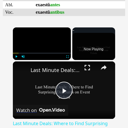
Abl.
exaestŭ
antes
Voc.
exaestŭ
antibus
×
Now Playing
×
Play
Unmute
Fullscreen
Last Minute Deals: Where to Find Surprising Discounts on Event Tickets
Play
Watch on
Video
Last Minute Deals: Where to Find Surprising