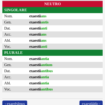
NEUTRO
SINGOLARE
Nom.
exaestŭ
ans
Gen.
exaestŭ
antis
Dat.
exaestŭ
anti
Acc.
exaestŭ
ans
Abl.
exaestŭ
ans
Voc.
exaestŭ
anti
PLURALE
Nom.
exaestŭ
antia
Gen.
exaestŭ
antium
Dat.
exaestŭ
antibus
Acc.
exaestŭ
antia
Abl.
exaestŭ
antia
Voc.
exaestŭ
antibus
‹ exaerĕsĭmus
exaestŭātĭo ›