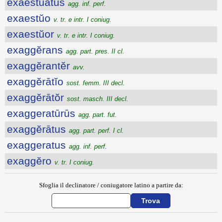
exaestuatus
agg. inf. perf.
exaestŭo
v. tr. e intr. I coniug.
exaestŭor
v. tr. e intr. I coniug.
exaggĕrans
agg. part. pres. II cl.
exaggĕrantĕr
avv.
exaggĕrātĭo
sost. femm. III decl.
exaggĕrātŏr
sost. masch. III decl.
exaggeratūrūs
agg. part. fut.
exaggĕrātus
agg. part. perf. I cl.
exaggeratus
agg. inf. perf.
exaggĕro
v. tr. I coniug.
Sfoglia il declinatore / coniugatore latino a partire da: