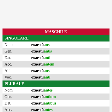
MASCHILE
SINGOLARE
Nom.
exaestŭ
ans
Gen.
exaestŭ
antis
Dat.
exaestŭ
anti
Acc.
exaestŭ
antem
Abl.
exaestŭ
ans
Voc.
exaestŭ
anti
PLURALE
Nom.
exaestŭ
antes
Gen.
exaestŭ
antium
Dat.
exaestŭ
antibus
Acc.
exaestŭ
antes