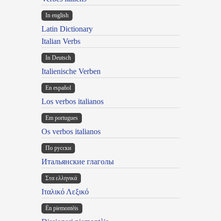
In english
Latin Dictionary
Italian Verbs
In Deutsch
Italienische Verben
En español
Los verbos italianos
Em portugues
Os verbos italianos
По русски
Итальянские глаголы
Στα ελληνικά
Ιταλικό Λεξικό
Ën piemontèis