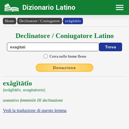
Dizionario Latino
Home
›
Declinatore / Coniugatore
›
exăgĭtātĭo
Declinatore / Coniugatore Latino
Cerca nelle forme flesse
Donazione
exăgĭtātĭo
(exăgĭtātĭo, exagitationis)
sostantivo femminile III declinazione
Vedi la traduzione di questo lemma