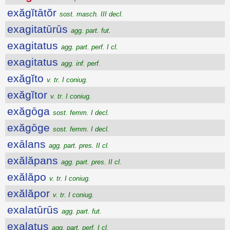
exăgĭtātŏr
sost. masch. III decl.
exagitatūrūs
agg. part. fut.
exagitatus
agg. part. perf. I cl.
exagitatus
agg. inf. perf.
exăgĭto
v. tr. I coniug.
exăgĭtor
v. tr. I coniug.
exăgōga
sost. femm. I decl.
exăgōge
sost. femm. I decl.
exālans
agg. part. pres. II cl.
exălăpans
agg. part. pres. II cl.
exălăpo
v. tr. I coniug.
exălăpor
v. tr. I coniug.
exalatūrūs
agg. part. fut.
exalatus
agg. part. perf. I cl.