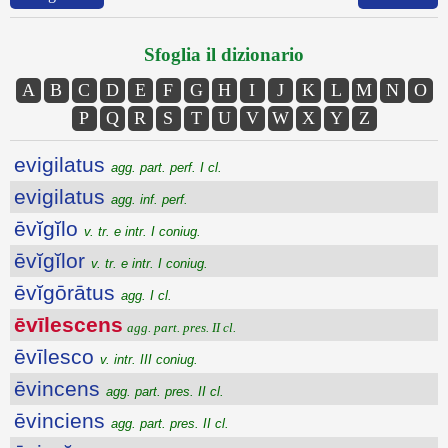
Sfoglia il dizionario
A
B
C
D
E
F
G
H
I
J
K
L
M
N
O
P
Q
R
S
T
U
V
W
X
Y
Z
evigilatus
agg. part. perf. I cl.
evigilatus
agg. inf. perf.
ēvĭgĭlo
v. tr. e intr. I coniug.
ēvĭgĭlor
v. tr. e intr. I coniug.
ēvĭgōrātus
agg. I cl.
ēvīlescens
agg. part. pres. II cl.
ēvīlesco
v. intr. III coniug.
ēvincens
agg. part. pres. II cl.
ēvinciens
agg. part. pres. II cl.