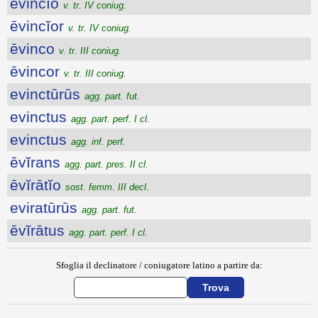
ēvincĭo
v. tr. IV coniug.
ēvincĭor
v. tr. IV coniug.
ēvinco
v. tr. III coniug.
ēvincor
v. tr. III coniug.
evinctūrūs
agg. part. fut.
evinctus
agg. part. perf. I cl.
evinctus
agg. inf. perf.
ēvĭrans
agg. part. pres. II cl.
ēvĭrātĭo
sost. femm. III decl.
eviratūrūs
agg. part. fut.
ēvĭrātus
agg. part. perf. I cl.
Sfoglia il declinatore / coniugatore latino a partire da: