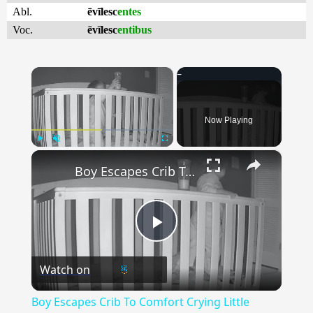
Abl.
ēvīlesc
entes
Voc.
ēvīlesc
entibus
×
Now Playing
×
Play
Unmute
Fullscreen
Boy Escapes Crib To Comfort Crying Little Brother Back To Sleep | Happily TV
Play
Watch on
Video
Boy Escapes Crib To Comfort Crying Little