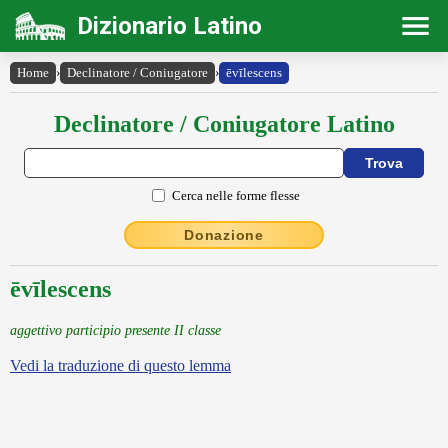
Dizionario Latino
Home
›
Declinatore / Coniugatore
›
ēvīlescens
Declinatore / Coniugatore Latino
Cerca nelle forme flesse
Donazione
ēvīlescens
aggettivo participio presente II classe
Vedi la traduzione di questo lemma