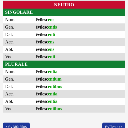
NEUTRO
SINGOLARE
Nom.
ēvīlesc
ens
Gen.
ēvīlesc
entis
Dat.
ēvīlesc
enti
Acc.
ēvīlesc
ens
Abl.
ēvīlesc
ens
Voc.
ēvīlesc
enti
PLURALE
Nom.
ēvīlesc
entia
Gen.
ēvīlesc
entium
Dat.
ēvīlesc
entibus
Acc.
ēvīlesc
entia
Abl.
ēvīlesc
entia
Voc.
ēvīlesc
entibus
‹ ēvĭgōrātus
ēvīlesco ›