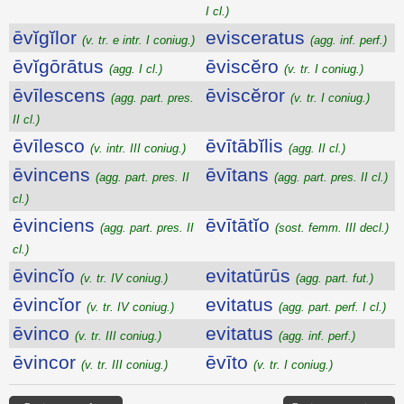
I cl.)
ēvĭgĭlor
evisceratus
(v. tr. e intr. I coniug.)
(agg. inf. perf.)
ēvĭgōrātus
ēviscĕro
(agg. I cl.)
(v. tr. I coniug.)
ēvīlescens
ēviscĕror
(agg. part. pres.
(v. tr. I coniug.)
II cl.)
ēvīlesco
ēvītābĭlis
(v. intr. III coniug.)
(agg. II cl.)
ēvincens
ēvītans
(agg. part. pres. II
(agg. part. pres. II cl.)
cl.)
ēvinciens
ēvītātĭo
(agg. part. pres. II
(sost. femm. III decl.)
cl.)
ēvincĭo
evitatūrūs
(v. tr. IV coniug.)
(agg. part. fut.)
ēvincĭor
evitatus
(v. tr. IV coniug.)
(agg. part. perf. I cl.)
ēvinco
evitatus
(v. tr. III coniug.)
(agg. inf. perf.)
ēvincor
ēvīto
(v. tr. III coniug.)
(v. tr. I coniug.)