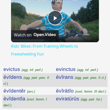
Kids' Bikes: From Training Wheels to Freewheeling Fun
Play
Watch on
Video
Kids' Bikes: From Training Wheels to
Freewheeling Fun
evictus
evinctus
(agg. inf. perf.)
(agg. inf. perf.)
ēvĭdens
ēvĭrans
(agg. part. pres. II
(agg. part. pres. II cl.)
cl.)
ēvĭdentĕr
ēvĭrātĭo
(avv.)
(sost. femm. III decl.)
ēvĭdentĭa
eviratūrūs
(sost. femm. I
(agg. part. fut.)
decl.)