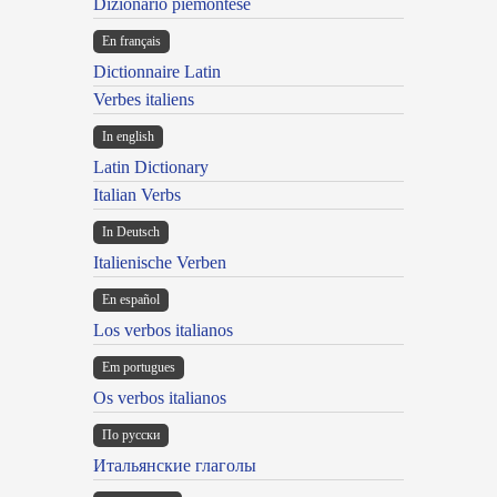
Dizionario piemontese
En français
Dictionnaire Latin
Verbes italiens
In english
Latin Dictionary
Italian Verbs
In Deutsch
Italienische Verben
En español
Los verbos italianos
Em portugues
Os verbos italianos
По русски
Итальянские глаголы