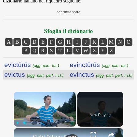
dizionario italiano nel riquadro seguente.
continua sotto
Sfoglia il dizionario
A
B
C
D
E
F
G
H
I
J
K
L
M
N
O
P
Q
R
S
T
U
V
W
X
Y
Z
evictūrūs
evinctūrūs
(agg. part. fut.)
(agg. part. fut.)
evictus
evinctus
(agg. part. perf. I cl.)
(agg. part. perf. I cl.)
×
Now Playing
×
Play
Unmute
Fullscreen