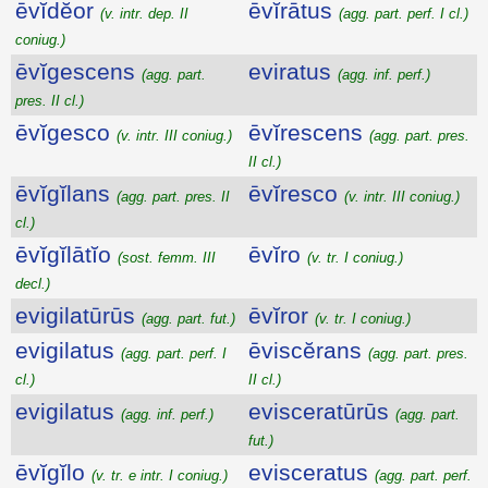
ēvĭdĕor
ēvĭrātus
(v. intr. dep. II
(agg. part. perf. I cl.)
coniug.)
ēvĭgescens
eviratus
(agg. part.
(agg. inf. perf.)
pres. II cl.)
ēvĭgesco
ēvĭrescens
(v. intr. III coniug.)
(agg. part. pres.
II cl.)
ēvĭgĭlans
ēvĭresco
(agg. part. pres. II
(v. intr. III coniug.)
cl.)
ēvĭgĭlātĭo
ēvĭro
(sost. femm. III
(v. tr. I coniug.)
decl.)
evigilatūrūs
ēvĭror
(agg. part. fut.)
(v. tr. I coniug.)
evigilatus
ēviscĕrans
(agg. part. perf. I
(agg. part. pres.
cl.)
II cl.)
evigilatus
evisceratūrūs
(agg. inf. perf.)
(agg. part.
fut.)
ēvĭgĭlo
evisceratus
(v. tr. e intr. I coniug.)
(agg. part. perf.