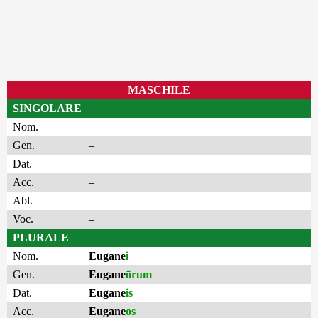
MASCHILE
SINGOLARE
Nom.
–
Gen.
–
Dat.
–
Acc.
–
Abl.
–
Voc.
–
PLURALE
Nom.
Eugane
i
Gen.
Eugane
ōrum
Dat.
Eugane
is
Acc.
Eugane
os