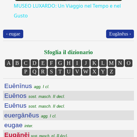
MUSEO LUXARDO: Un Viaggio nel Tempo e nel
Gusto
‹ eugae
Eugănĕus ›
Sfoglia il dizionario
A
B
C
D
E
F
G
H
I
J
K
L
M
N
O
P
Q
R
S
T
U
V
W
X
Y
Z
Euēnīnus
agg. I cl.
Euēnos
sost. masch. II decl.
Euēnus
sost. masch. II decl.
euergānĕus
agg. I cl.
eugae
inter.
Eugănĕi
sost. masch. pl. II decl.