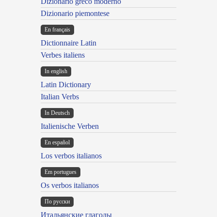
Dizionario greco moderno
Dizionario piemontese
En français
Dictionnaire Latin
Verbes italiens
In english
Latin Dictionary
Italian Verbs
In Deutsch
Italienische Verben
En español
Los verbos italianos
Em portugues
Os verbos italianos
По русски
Итальянские глаголы