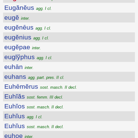
Eugănĕus
agg. I cl.
eugĕ
inter.
eugĕnēus
agg. I cl.
eugĕnius
agg. I cl.
eugĕpae
inter.
euglўphus
agg. I cl.
euhān
inter.
euhans
agg. part. pres. II cl.
Euhēmĕrus
sost. masch. II decl.
Euhĭăs
sost. femm. III decl.
Euhĭos
sost. masch. II decl.
Euhĭus
agg. I cl.
Euhĭus
sost. masch. II decl.
euhoe
inter.