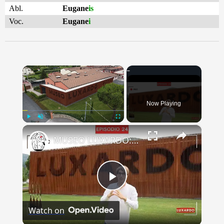
Abl.
Eugane
is
Voc.
Eugane
i
×
Now Playing
×
Play
Unmute
Fullscreen
MUSEO LUXARDO: Un Viaggio nel Tempo e nel Gusto
Play
Watch on
Video