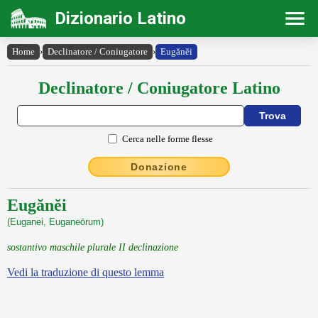
Dizionario Latino
Home
›
Declinatore / Coniugatore
›
Eugănĕi
Declinatore / Coniugatore Latino
Cerca nelle forme flesse
Donazione
Eugănĕi
(Euganei, Euganeōrum)
sostantivo maschile plurale II declinazione
Vedi la traduzione di questo lemma