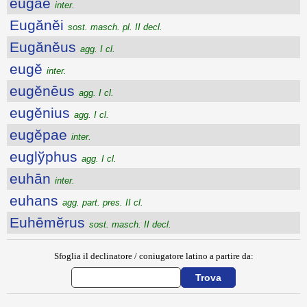
eugae
inter.
Eugănĕi
sost. masch. pl. II decl.
Eugănĕus
agg. I cl.
eugĕ
inter.
eugĕnēus
agg. I cl.
eugĕnius
agg. I cl.
eugĕpae
inter.
euglўphus
agg. I cl.
euhān
inter.
euhans
agg. part. pres. II cl.
Euhēmĕrus
sost. masch. II decl.
Sfoglia il declinatore / coniugatore latino a partire da: