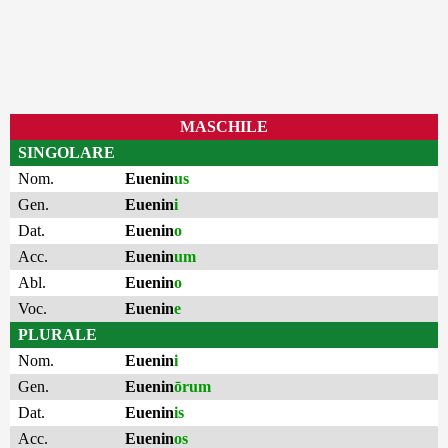
MASCHILE
SINGOLARE
Nom.
Euenin
us
Gen.
Euenin
i
Dat.
Euenin
o
Acc.
Euenin
um
Abl.
Euenin
o
Voc.
Euenin
e
PLURALE
Nom.
Euenin
i
Gen.
Euenin
ōrum
Dat.
Euenin
is
Acc.
Euenin
os