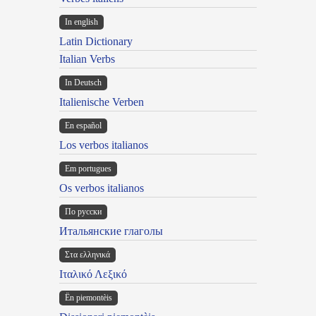
In english
Latin Dictionary
Italian Verbs
In Deutsch
Italienische Verben
En español
Los verbos italianos
Em portugues
Os verbos italianos
По русски
Итальянские глаголы
Στα ελληνικά
Ιταλικό Λεξικό
Ën piemontèis