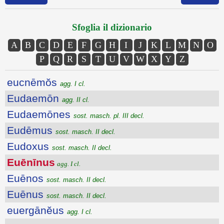
Sfoglia il dizionario
A
B
C
D
E
F
G
H
I
J
K
L
M
N
O
P
Q
R
S
T
U
V
W
X
Y
Z
eucnēmŏs
agg. I cl.
Eudaemōn
agg. II cl.
Eudaemōnes
sost. masch. pl. III decl.
Eudēmus
sost. masch. II decl.
Eudoxus
sost. masch. II decl.
Euēnīnus
agg. I cl.
Euēnos
sost. masch. II decl.
Euēnus
sost. masch. II decl.
euergānĕus
agg. I cl.