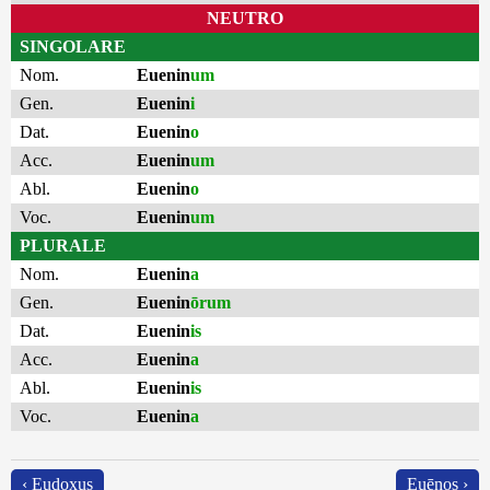
NEUTRO
SINGOLARE
Nom.
Euenin
um
Gen.
Euenin
i
Dat.
Euenin
o
Acc.
Euenin
um
Abl.
Euenin
o
Voc.
Euenin
um
PLURALE
Nom.
Euenin
a
Gen.
Euenin
ōrum
Dat.
Euenin
is
Acc.
Euenin
a
Abl.
Euenin
is
Voc.
Euenin
a
‹ Eudoxus
Euēnos ›