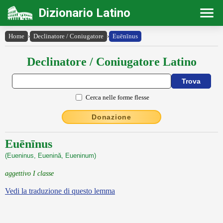
Dizionario Latino
Home
›
Declinatore / Coniugatore
›
Euēnīnus
Declinatore / Coniugatore Latino
Cerca nelle forme flesse
Donazione
Euēnīnus
(Eueninus, Euenină, Eueninum)
aggettivo I classe
Vedi la traduzione di questo lemma