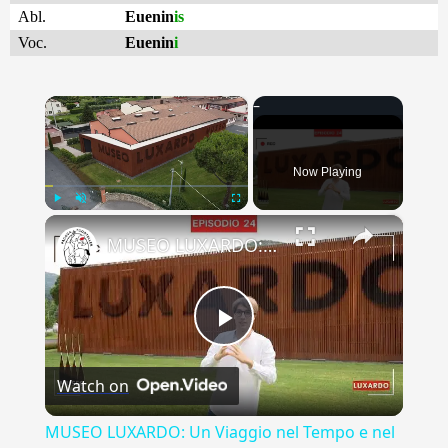
Abl.
Euenin
is
Voc.
Euenin
i
×
Now Playing
×
Play
Unmute
Fullscreen
MUSEO LUXARDO: Un Viaggio nel Tempo e nel Gusto
Play
Watch on
Video
MUSEO LUXARDO: Un Viaggio nel Tempo e nel