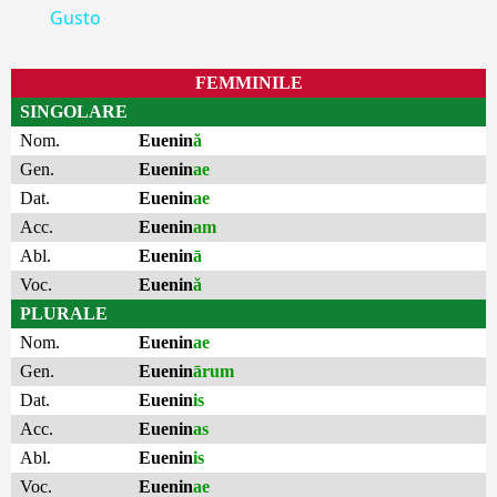
Gusto
FEMMINILE
SINGOLARE
Nom.
Euenin
ă
Gen.
Euenin
ae
Dat.
Euenin
ae
Acc.
Euenin
am
Abl.
Euenin
ā
Voc.
Euenin
ă
PLURALE
Nom.
Euenin
ae
Gen.
Euenin
ārum
Dat.
Euenin
is
Acc.
Euenin
as
Abl.
Euenin
is
Voc.
Euenin
ae