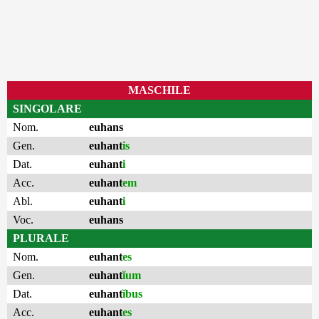
MASCHILE
SINGOLARE
Nom.
euhans
Gen.
euhant
is
Dat.
euhant
i
Acc.
euhant
em
Abl.
euhant
i
Voc.
euhans
PLURALE
Nom.
euhant
es
Gen.
euhant
ĭum
Dat.
euhant
ĭbus
Acc.
euhant
es