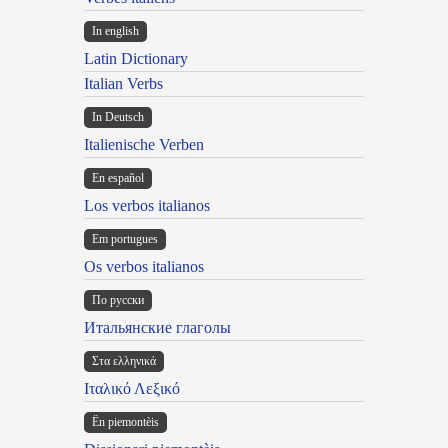
In english
Latin Dictionary
Italian Verbs
In Deutsch
Italienische Verben
En español
Los verbos italianos
Em portugues
Os verbos italianos
По русски
Итальянские глаголы
Στα ελληνικά
Ιταλικό Λεξικό
Ën piemontèis