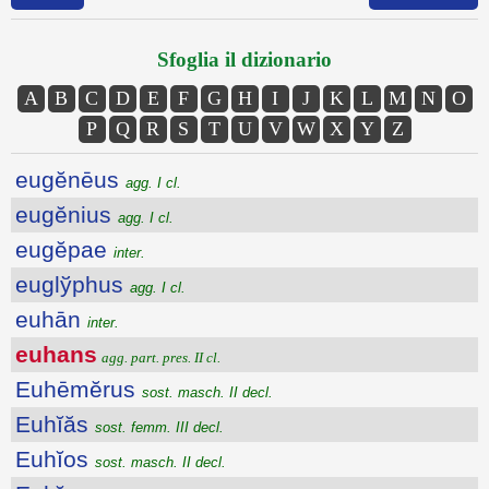
Sfoglia il dizionario
A
B
C
D
E
F
G
H
I
J
K
L
M
N
O
P
Q
R
S
T
U
V
W
X
Y
Z
eugĕnēus
agg. I cl.
eugĕnius
agg. I cl.
eugĕpae
inter.
euglўphus
agg. I cl.
euhān
inter.
euhans
agg. part. pres. II cl.
Euhēmĕrus
sost. masch. II decl.
Euhĭăs
sost. femm. III decl.
Euhĭos
sost. masch. II decl.