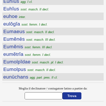
Euhĭus
agg. I cl.
Euhĭus
sost. masch. II decl.
euhoe
inter.
eulŏgĭa
sost. femm. I decl.
Eumaeus
sost. masch. II decl.
Eumĕnēs
sost. masch. III decl.
Eumĕnis
sost. femm. III decl.
eumĕtrĭa
sost. femm. I decl.
Eumolpĭdae
sost. masch. pl. I decl.
Eumolpus
sost. masch. II decl.
eunūchans
agg. part. pres. II cl.
Sfoglia il declinatore / coniugatore latino a partire da: