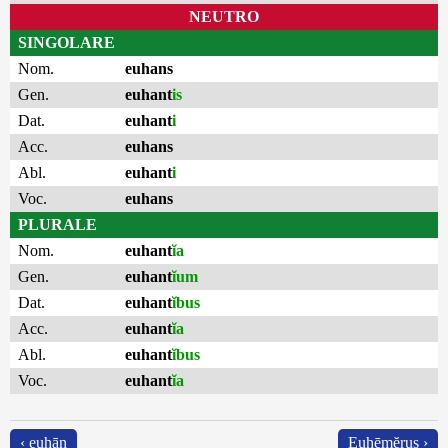
NEUTRO
SINGOLARE
Nom.
euhans
Gen.
euhant
is
Dat.
euhant
i
Acc.
euhans
Abl.
euhant
i
Voc.
euhans
PLURALE
Nom.
euhant
ĭa
Gen.
euhant
ĭum
Dat.
euhant
ĭbus
Acc.
euhant
ĭa
Abl.
euhant
ĭbus
Voc.
euhant
ĭa
‹ euhān
Euhēmĕrus ›