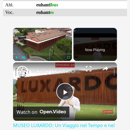
Abl.
euhant
ĭbus
Voc.
euhant
es
×
Now Playing
×
Play
Unmute
Fullscreen
MUSEO LUXARDO: Un Viaggio nel Tempo e nel Gusto
Play
Watch on
Video
MUSEO LUXARDO: Un Viaggio nel Tempo e nel