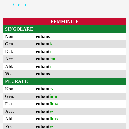
Gusto
FEMMINILE
SINGOLARE
Nom.
euhans
Gen.
euhant
is
Dat.
euhant
i
Acc.
euhant
em
Abl.
euhant
i
Voc.
euhans
PLURALE
Nom.
euhant
es
Gen.
euhant
ĭum
Dat.
euhant
ĭbus
Acc.
euhant
es
Abl.
euhant
ĭbus
Voc.
euhant
es