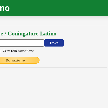
ino
e / Coniugatore Latino
Cerca nelle forme flesse
Donazione