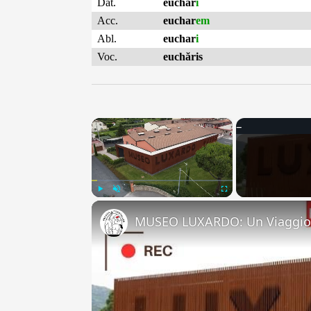
Dat.
euchar
i
Acc.
euchar
em
Abl.
euchar
i
Voc.
euchăris
×
Play
Unmute
Fullscreen
MUSEO LUXARDO: Un Viaggio 