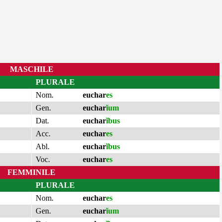
MASCHILE
PLURALE
Nom.
euchar
es
Gen.
euchar
ĭum
Dat.
euchar
ĭbus
Acc.
euchar
es
Abl.
euchar
ĭbus
Voc.
euchar
es
FEMMINILE
PLURALE
Nom.
euchar
es
Gen.
euchar
ĭum