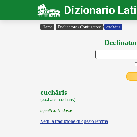
Dizionario Lat
Home
›
Declinatore / Coniugatore
›
euchăris
Declinator
euchăris
(euchăris, euchăris)
aggettivo II classe
Vedi la traduzione di questo lemma