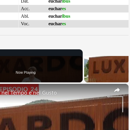
Dat.
euchar
ĭbus
Acc.
euchar
es
Abl.
euchar
ĭbus
Voc.
euchar
es
Now Playing
×
nel Tempo e nel Gusto