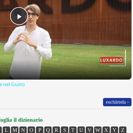
Play
Video
 nel Gusto
euchăristĭa ›
oglia il dizionario
L
M
N
O
P
Q
R
S
T
U
V
W
X
Y
Z