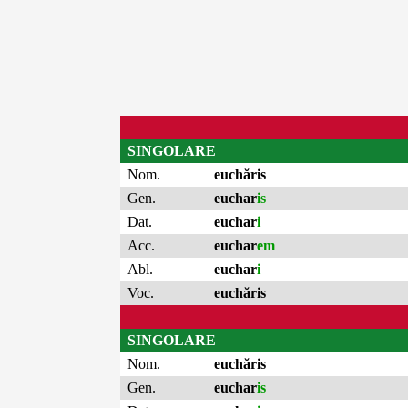
SINGOLARE
Nom.
euchăris
Gen.
euchar
is
Dat.
euchar
i
Acc.
euchar
em
Abl.
euchar
i
Voc.
euchăris
SINGOLARE
Nom.
euchăris
Gen.
euchar
is