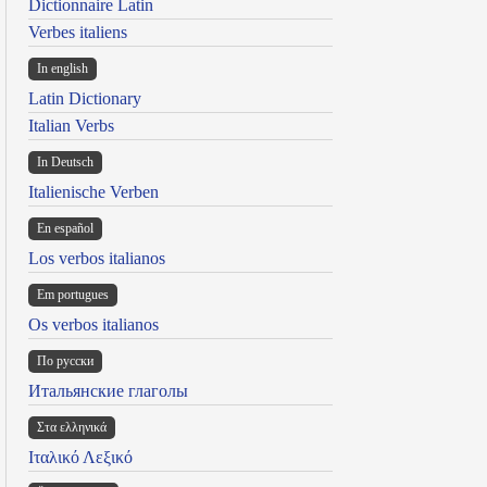
Dictionnaire Latin
Verbes italiens
In english
Latin Dictionary
Italian Verbs
In Deutsch
Italienische Verben
En español
Los verbos italianos
Em portugues
Os verbos italianos
По русски
Итальянские глаголы
Στα ελληνικά
Ιταλικό Λεξικό