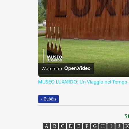
Watch on
MUSEO LUXARDO: Un Viaggio nel Tempo e
‹ Eubŏis
Sf
A
B
C
D
E
F
G
H
I
J
K