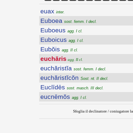
euax
inter.
Euboea
sost. femm. I decl.
Euboeus
agg. I cl.
Euboicus
agg. I cl.
Eubŏis
agg. II cl.
euchăris
agg. II cl.
euchăristĭa
sost. femm. I decl.
euchăristĭcŏn
Sost. nt. II decl.
Euclīdēs
sost. masch. III decl.
eucnēmŏs
agg. I cl.
Sfoglia il declinatore / coniugatore la
{{ID:EUCHARIS100}}
---CACHE---