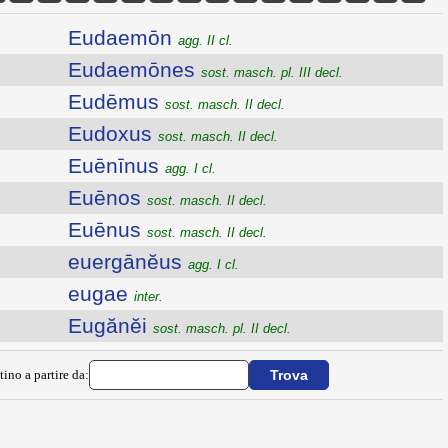
Eudaemōn
agg. II cl.
Eudaemōnes
sost. masch. pl. III decl.
Eudēmus
sost. masch. II decl.
Eudoxus
sost. masch. II decl.
Euēnīnus
agg. I cl.
Euēnos
sost. masch. II decl.
Euēnus
sost. masch. II decl.
euergānĕus
agg. I cl.
eugae
inter.
Eugănĕi
sost. masch. pl. II decl.
tino a partire da: