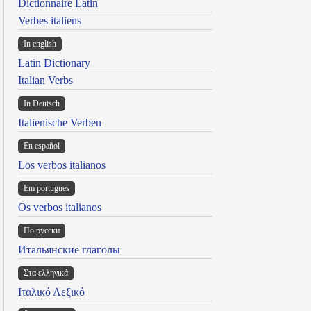
Dictionnaire Latin
Verbes italiens
In english
Latin Dictionary
Italian Verbs
In Deutsch
Italienische Verben
En español
Los verbos italianos
Em portugues
Os verbos italianos
По русски
Итальянские глаголы
Στα ελληνικά
Ιταλικό Λεξικό