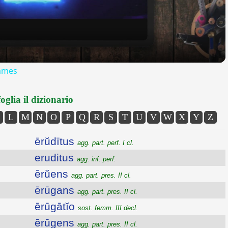
Games
oglia il dizionario
L
M
N
O
P
Q
R
S
T
U
V
W
X
Y
Z
ērŭdītus
agg. part. perf. I cl.
eruditus
agg. inf. perf.
ērŭens
agg. part. pres. II cl.
ērūgans
agg. part. pres. II cl.
ērūgātĭo
sost. femm. III decl.
ērūgens
agg. part. pres. II cl.