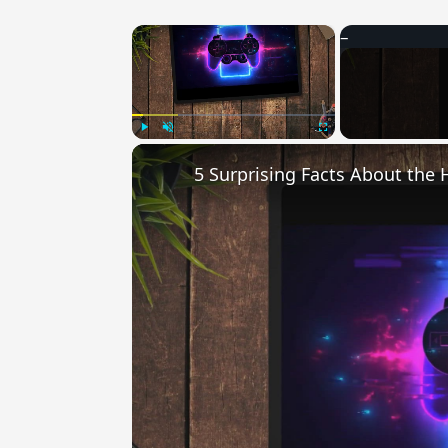
×
Play
Unmute
Fullscreen
5 Surprising Facts About the 