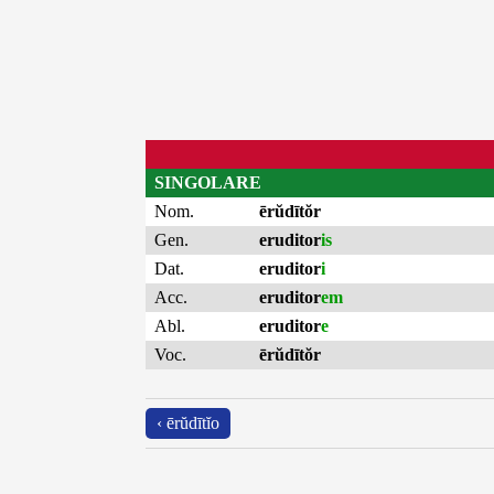
SINGOLARE
Nom.
ērŭdītŏr
Gen.
eruditor
is
Dat.
eruditor
i
Acc.
eruditor
em
Abl.
eruditor
e
Voc.
ērŭdītŏr
‹ ērŭdītĭo