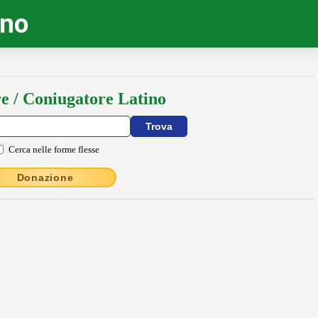
ino
e / Coniugatore Latino
Cerca nelle forme flesse
Donazione