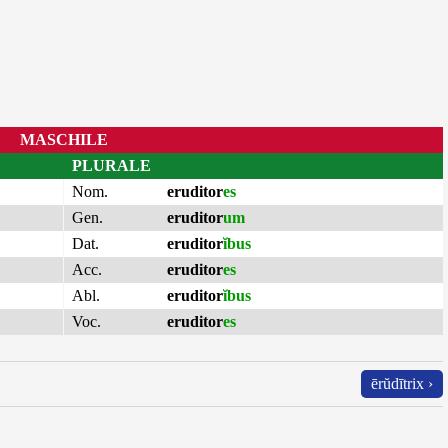
MASCHILE
PLURALE
Nom.
eruditor
es
Gen.
eruditor
um
Dat.
eruditor
ĭbus
Acc.
eruditor
es
Abl.
eruditor
ĭbus
Voc.
eruditor
es
ērŭdītrix ›