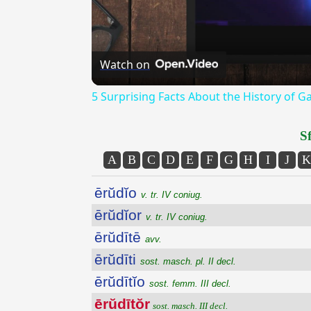
Watch on
5 Surprising Facts About the History of 
Sf
A
B
C
D
E
F
G
H
I
J
K
ērŭdĭo
v. tr. IV coniug.
ērŭdĭor
v. tr. IV coniug.
ērŭdītē
avv.
ērŭdīti
sost. masch. pl. II decl.
ērŭdītĭo
sost. femm. III decl.
ērŭdītŏr
sost. masch. III decl.