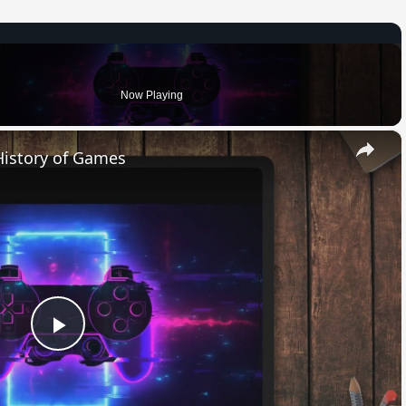
Now Playing
×
History of Games
Play
Video