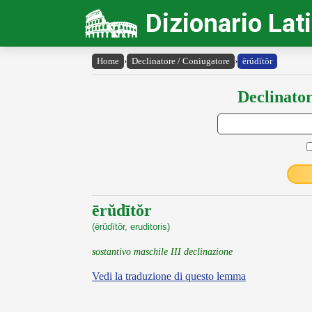
Dizionario Lat
Home
›
Declinatore / Coniugatore
›
ērŭdītŏr
Declinator
ērŭdītŏr
(ērŭdītŏr, eruditoris)
sostantivo maschile III declinazione
Vedi la traduzione di questo lemma