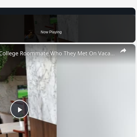
Now Playing
×
Family Surprise Dad With His College Roommate Who They Met On Vacation | Happily TV
Play
Video