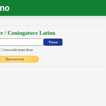
ino
e / Coniugatore Latino
Cerca nelle forme flesse
Donazione