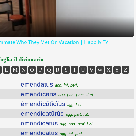
oommate Who They Met On Vacation | Happily TV
oglia il dizionario
L
M
N
O
P
Q
R
S
T
U
V
W
X
Y
Z
emendatus
agg. inf. perf.
ēmendīcans
agg. part. pres. II cl.
ēmendīcātīcĭus
agg. I cl.
emendicatūrūs
agg. part. fut.
emendicatus
agg. part. perf. I cl.
emendicatus
agg. inf. perf.