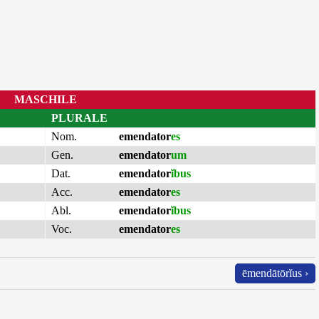
MASCHILE
PLURALE
Nom.
emendator
es
Gen.
emendator
um
Dat.
emendator
ĭbus
Acc.
emendator
es
Abl.
emendator
ĭbus
Voc.
emendator
es
ēmendātōrĭus ›