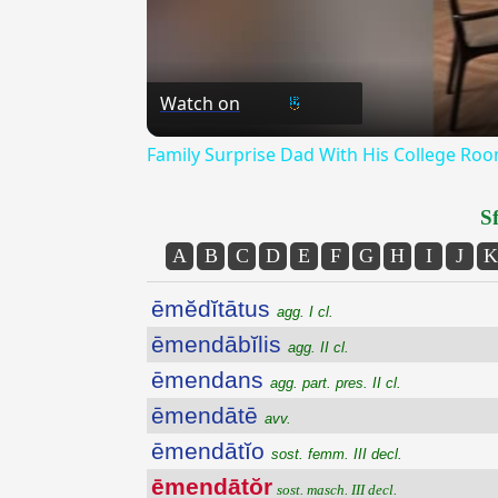
Watch on
Family Surprise Dad With His College R
Sf
A
B
C
D
E
F
G
H
I
J
K
ēmĕdĭtātus
agg. I cl.
ēmendābĭlis
agg. II cl.
ēmendans
agg. part. pres. II cl.
ēmendātē
avv.
ēmendātĭo
sost. femm. III decl.
ēmendātŏr
sost. masch. III decl.