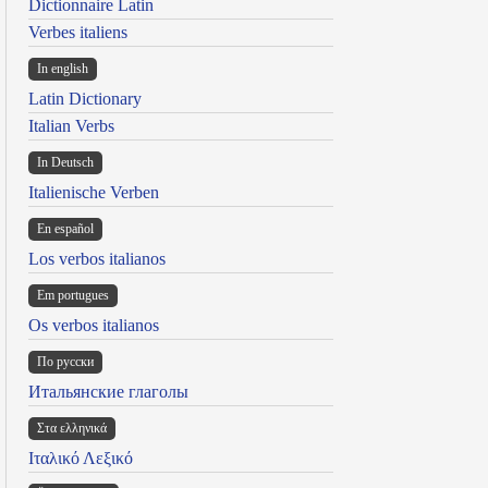
Dictionnaire Latin
Verbes italiens
In english
Latin Dictionary
Italian Verbs
In Deutsch
Italienische Verben
En español
Los verbos italianos
Em portugues
Os verbos italianos
По русски
Итальянские глаголы
Στα ελληνικά
Ιταλικό Λεξικό