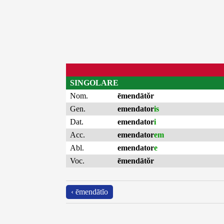
SINGOLARE
Nom.
ēmendātŏr
Gen.
emendator
is
Dat.
emendator
i
Acc.
emendator
em
Abl.
emendator
e
Voc.
ēmendātŏr
‹ ēmendātĭo