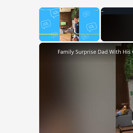
×
Play
Unmute
Fullscreen