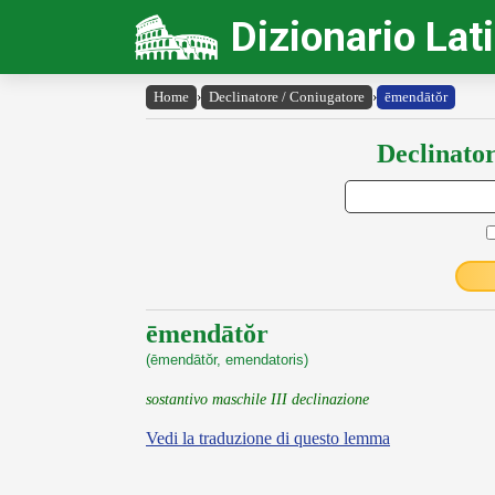
Dizionario Lat
Home
›
Declinatore / Coniugatore
›
ēmendātŏr
Declinator
ēmendātŏr
(ēmendātŏr, emendatoris)
sostantivo maschile III declinazione
Vedi la traduzione di questo lemma