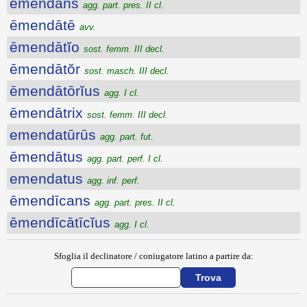
ēmendans
agg. part. pres. II cl.
ēmendātē
avv.
ēmendātĭo
sost. femm. III decl.
ēmendātŏr
sost. masch. III decl.
ēmendātōrĭus
agg. I cl.
ēmendātrix
sost. femm. III decl.
emendatūrūs
agg. part. fut.
ēmendātus
agg. part. perf. I cl.
emendatus
agg. inf. perf.
ēmendīcans
agg. part. pres. II cl.
ēmendīcātīcĭus
agg. I cl.
Sfoglia il declinatore / coniugatore latino a partire da: