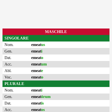
MASCHILE
SINGOLARE
Nom.
emeat
us
Gen.
emeat
i
Dat.
emeat
o
Acc.
emeat
um
Abl.
emeat
e
Voc.
emeat
o
PLURALE
Nom.
emeat
i
Gen.
emeat
ōrum
Dat.
emeat
is
Acc.
emeat
os