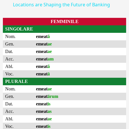
Locations are Shaping the Future of Banking
FEMMINILE
SINGOLARE
Nom.
emeat
ă
Gen.
emeat
ae
Dat.
emeat
ae
Acc.
emeat
am
Abl.
emeat
ă
Voc.
emeat
ā
PLURALE
Nom.
emeat
ae
Gen.
emeat
ārum
Dat.
emeat
is
Acc.
emeat
as
Abl.
emeat
ae
Voc.
emeat
is