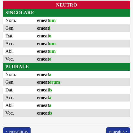
NEUTRO
SINGOLARE
Nom.
emeat
um
Gen.
emeat
i
Dat.
emeat
o
Acc.
emeat
um
Abl.
emeat
um
Voc.
emeat
o
PLURALE
Nom.
emeat
a
Gen.
emeat
ōrum
Dat.
emeat
is
Acc.
emeat
a
Abl.
emeat
a
Voc.
emeat
is
‹ emeatūrūs
emeatus ›