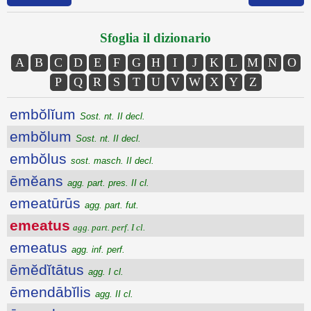
Sfoglia il dizionario
A
B
C
D
E
F
G
H
I
J
K
L
M
N
O
P
Q
R
S
T
U
V
W
X
Y
Z
embŏlĭum
Sost. nt. II decl.
embŏlum
Sost. nt. II decl.
embŏlus
sost. masch. II decl.
ēmĕans
agg. part. pres. II cl.
emeatūrūs
agg. part. fut.
emeatus
agg. part. perf. I cl.
emeatus
agg. inf. perf.
ēmĕdĭtātus
agg. I cl.
ēmendābĭlis
agg. II cl.