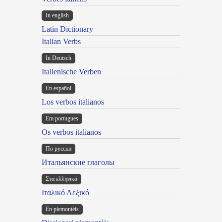
In english
Latin Dictionary
Italian Verbs
In Deutsch
Italienische Verben
En español
Los verbos italianos
Em portugues
Os verbos italianos
По русски
Итальянские глаголы
Στα ελληνικά
Ιταλικό Λεξικό
Ën piemontèis