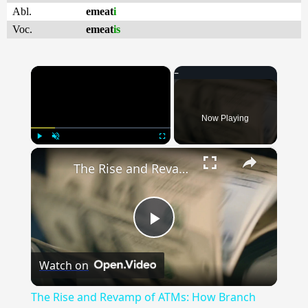
Abl.
emeat
i
Voc.
emeat
is
×
Now Playing
×
Play
Unmute
Fullscreen
The Rise and Revamp of ATMs: How Branch Locations are Shaping the Future of Banking
Play
Watch on
Video
The Rise and Revamp of ATMs: How Branch