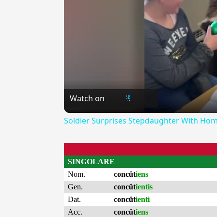
Watch on
Soldier Surprises Stepdaughter With Ho
SINGOLARE
Nom.
concŭt
iens
Gen.
concŭt
ientis
Dat.
concŭt
ienti
Acc.
concŭt
iens