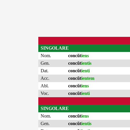
SINGOLARE
Nom.
concŭt
iens
Gen.
concŭt
ientis
Dat.
concŭt
ienti
Acc.
concŭt
ientem
Abl.
concŭt
iens
Voc.
concŭt
ienti
SINGOLARE
Nom.
concŭt
iens
Gen.
concŭt
ientis