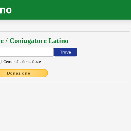
ino
e / Coniugatore Latino
Cerca nelle forme flesse
Donazione