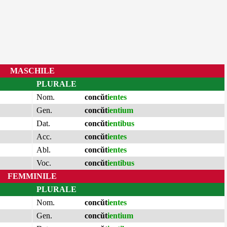
MASCHILE
PLURALE
Nom.
concŭt
ientes
Gen.
concŭt
ientium
Dat.
concŭt
ientibus
Acc.
concŭt
ientes
Abl.
concŭt
ientes
Voc.
concŭt
ientibus
FEMMINILE
PLURALE
Nom.
concŭt
ientes
Gen.
concŭt
ientium