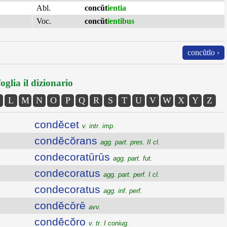
Abl.
concŭt
ientia
Voc.
concŭt
ientibus
concŭtĭo ›
oglia il dizionario
L
M
N
O
P
Q
R
S
T
U
V
W
X
Y
Z
condĕcet
v. intr. imp.
condĕcŏrans
agg. part. pres. II cl.
condecoratūrūs
agg. part. fut.
condecoratus
agg. part. perf. I cl.
condecoratus
agg. inf. perf.
condĕcōrē
avv.
condĕcŏro
v. tr. I coniug.