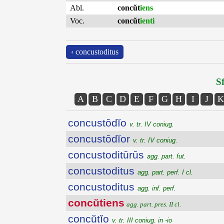
Abl.
concŭt
iens
Voc.
concŭt
ienti
‹ concustoditus
Sf
A
B
C
D
E
F
G
H
I
J
K
concustōdĭo
v. tr. IV coniug.
concustōdĭor
v. tr. IV coniug.
concustoditūrūs
agg. part. fut.
concustoditus
agg. part. perf. I cl.
concustoditus
agg. inf. perf.
concŭtiens
agg. part. pres. II cl.
concŭtĭo
v. tr. III coniug. in -io