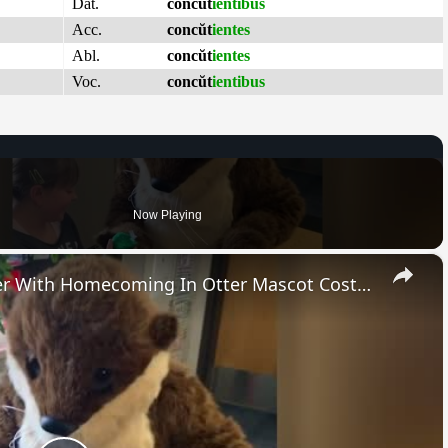
Dat.
concŭt
ientibus
Acc.
concŭt
ientes
Abl.
concŭt
ientes
Voc.
concŭt
ientibus
Now Playing
×
Soldier Surprises Stepdaughter With Homecoming In Otter Mascot Costume | Happily TV