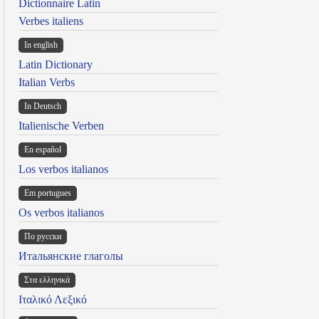
Dictionnaire Latin
Verbes italiens
In english
Latin Dictionary
Italian Verbs
In Deutsch
Italienische Verben
En español
Los verbos italianos
Em portugues
Os verbos italianos
По русски
Итальянские глаголы
Στα ελληνικά
Ιταλικό Λεξικό