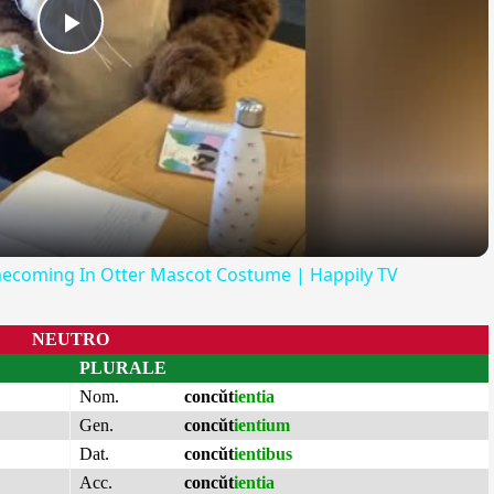
Play
Video
mecoming In Otter Mascot Costume | Happily TV
NEUTRO
PLURALE
Nom.
concŭt
ientia
Gen.
concŭt
ientium
Dat.
concŭt
ientibus
Acc.
concŭt
ientia