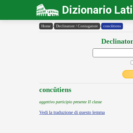
Dizionario Lat
Home
›
Declinatore / Coniugatore
›
concŭtiens
Declinator
concŭtiens
aggettivo participio presente II classe
Vedi la traduzione di questo lemma