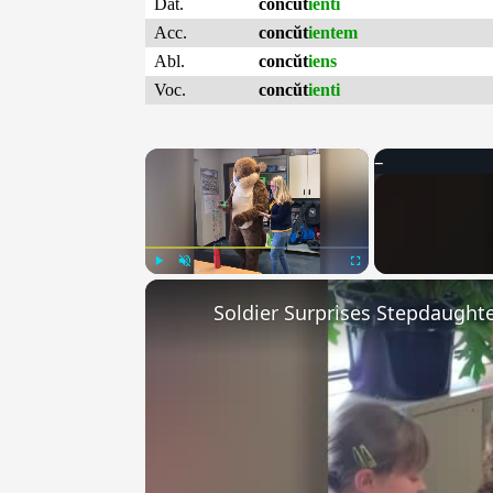
Dat.
concŭt
ienti
Acc.
concŭt
ientem
Abl.
concŭt
iens
Voc.
concŭt
ienti
×
Play
Unmute
Fullscreen