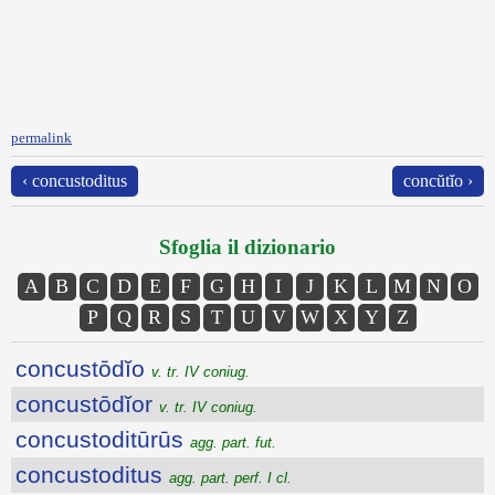
permalink
‹ concustoditus
concŭtĭo ›
Sfoglia il dizionario
A
B
C
D
E
F
G
H
I
J
K
L
M
N
O
P
Q
R
S
T
U
V
W
X
Y
Z
concustōdĭo
v. tr. IV coniug.
concustōdĭor
v. tr. IV coniug.
concustoditūrūs
agg. part. fut.
concustoditus
agg. part. perf. I cl.