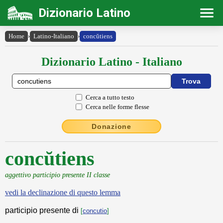
Dizionario Latino
Home
›
Latino-Italiano
›
concŭtiens
Dizionario Latino - Italiano
Cerca a tutto testo
Cerca nelle forme flesse
Donazione
concŭtiens
aggettivo participio presente II classe
vedi la declinazione di questo lemma
participio presente di
[
concutio
]