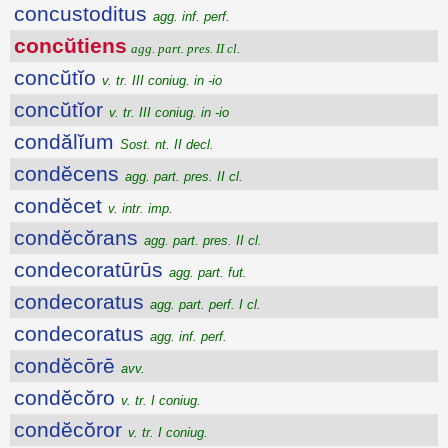
concustoditus
agg. inf. perf.
concŭtiens
agg. part. pres. II cl.
concŭtĭo
v. tr. III coniug. in -io
concŭtĭor
v. tr. III coniug. in -io
condălĭum
Sost. nt. II decl.
condĕcens
agg. part. pres. II cl.
condĕcet
v. intr. imp.
condĕcŏrans
agg. part. pres. II cl.
condecoratūrūs
agg. part. fut.
condecoratus
agg. part. perf. I cl.
condecoratus
agg. inf. perf.
condĕcōrē
avv.
condĕcŏro
v. tr. I coniug.
condĕcŏror
v. tr. I coniug.