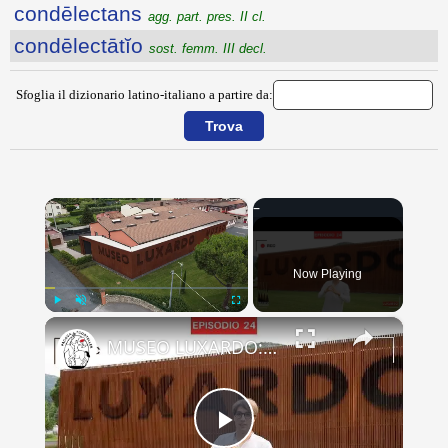
condēlectans
agg. part. pres. II cl.
condēlectātĭo
sost. femm. III decl.
Sfoglia il dizionario latino-italiano a partire da:
×
Now Playing
×
Play
Unmute
Fullscreen
MUSEO LUXARDO: Un Viaggio nel Tempo e nel Gusto
Play