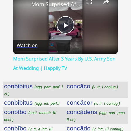
Mom Surprised After 3 Years By U.S. Army Son At Wedding | Happily TV
Play
Watch on
Video
Mom Surprised After 3 Years By U.S. Army Son
At Wedding | Happily TV
conbibitus
concăco
(agg. part. perf. I
(v. tr. I coniug.)
cl.)
conbibitus
concăcor
(agg. inf. perf.)
(v. tr. I coniug.)
conbĭbo
concădens
(sost. masch. III
(agg. part. pres.
decl.)
II cl.)
conbĭbo
concădo
(v. tr. e intr. III
(v. intr. III coniug.)