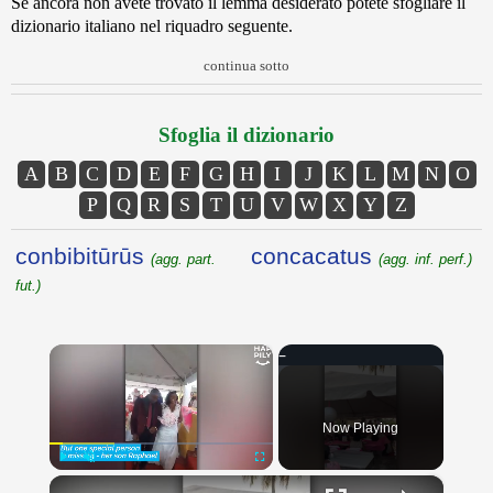
Se ancora non avete trovato il lemma desiderato potete sfogliare il
dizionario italiano nel riquadro seguente.
continua sotto
Sfoglia il dizionario
A
B
C
D
E
F
G
H
I
J
K
L
M
N
O
P
Q
R
S
T
U
V
W
X
Y
Z
conbibitūrūs
concacatus
(agg. part.
(agg. inf. perf.)
fut.)
×
Now Playing
×
Play
Unmute
Fullscreen