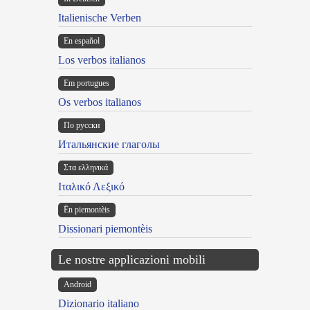
Italienische Verben
En español
Los verbos italianos
Em portugues
Os verbos italianos
По русски
Итальянские глаголы
Στα ελληνικά
Ιταλικό Λεξικό
Ën piemontèis
Dissionari piemontèis
Le nostre applicazioni mobili
Android
Dizionario italiano