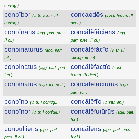
coniug.)
conbĭbor
concaedēs
(v. tr. e intr. III
(sost. femm. III
coniug.)
decl.)
conbīnans
concălĕfăciens
(agg. part. pres.
(agg.
II cl.)
part. pres. II cl.)
conbinatūrūs
concălĕfăcĭo
(agg. part.
(v. tr. III
fut.)
coniug. in -io)
conbinatus
concălĕfactĭo
(agg. part. perf.
(sost.
I cl.)
femm. III decl.)
conbinatus
concalefactūrūs
(agg. inf. perf.)
(agg.
part. fut.)
conbīno
concălĕfīo
(v. tr. I coniug.)
(v. intr. an.)
conbīnor
concălĕfutūrūs
(v. tr. I coniug.)
(agg. part.
fut.)
conbulliens
concălens
(agg. part.
(agg. part. pres.
pres. II cl.)
II cl.)