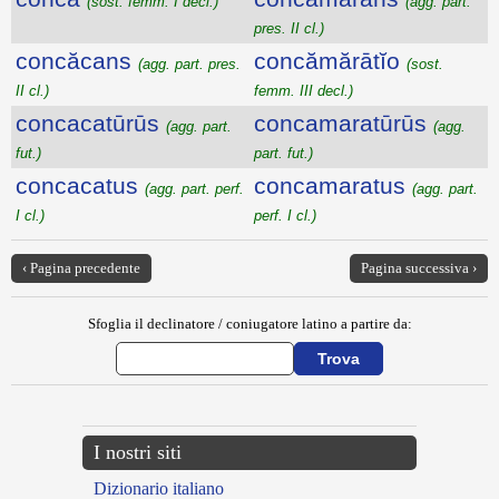
(sost. femm. I decl.)
(agg. part.
pres. II cl.)
concăcans
concămărātĭo
(agg. part. pres.
(sost.
II cl.)
femm. III decl.)
concacatūrūs
concamaratūrūs
(agg. part.
(agg.
fut.)
part. fut.)
concacatus
concamaratus
(agg. part. perf.
(agg. part.
I cl.)
perf. I cl.)
‹ Pagina precedente
Pagina successiva ›
Sfoglia il declinatore / coniugatore latino a partire da:
I nostri siti
Dizionario italiano