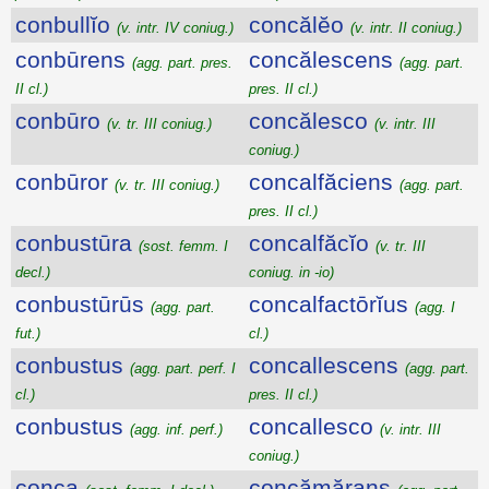
conbullĭo
concălĕo
(v. intr. IV coniug.)
(v. intr. II coniug.)
conbūrens
concălescens
(agg. part. pres.
(agg. part.
II cl.)
pres. II cl.)
conbūro
concălesco
(v. tr. III coniug.)
(v. intr. III
coniug.)
conbūror
concalfăciens
(v. tr. III coniug.)
(agg. part.
pres. II cl.)
conbustūra
concalfăcĭo
(sost. femm. I
(v. tr. III
decl.)
coniug. in -io)
conbustūrūs
concalfactōrĭus
(agg. part.
(agg. I
fut.)
cl.)
conbustus
concallescens
(agg. part. perf. I
(agg. part.
cl.)
pres. II cl.)
conbustus
concallesco
(agg. inf. perf.)
(v. intr. III
coniug.)
conca
concămărans