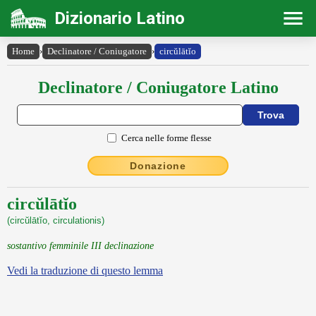
Dizionario Latino
Home
›
Declinatore / Coniugatore
›
circŭlātĭo
Declinatore / Coniugatore Latino
Cerca nelle forme flesse
Donazione
circŭlātĭo
(circŭlātĭo, circulationis)
sostantivo femminile III declinazione
Vedi la traduzione di questo lemma