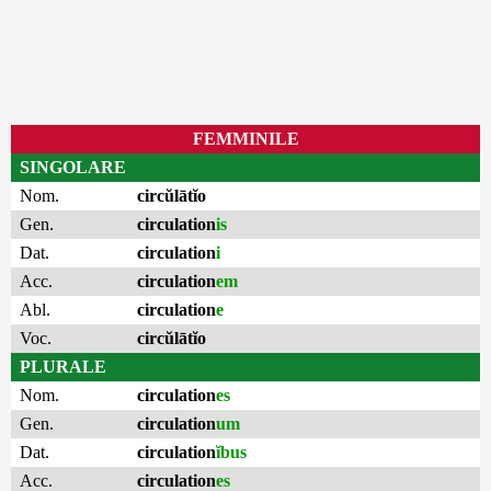
FEMMINILE
SINGOLARE
Nom.
circŭlātĭo
Gen.
circulation
is
Dat.
circulation
i
Acc.
circulation
em
Abl.
circulation
e
Voc.
circŭlātĭo
PLURALE
Nom.
circulation
es
Gen.
circulation
um
Dat.
circulation
ĭbus
Acc.
circulation
es