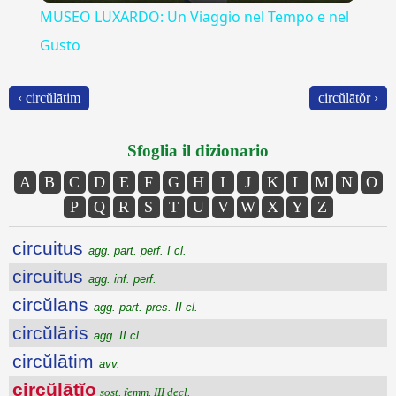
MUSEO LUXARDO: Un Viaggio nel Tempo e nel
Gusto
‹ circŭlātim
circŭlātŏr ›
Sfoglia il dizionario
A
B
C
D
E
F
G
H
I
J
K
L
M
N
O
P
Q
R
S
T
U
V
W
X
Y
Z
circuitus
agg. part. perf. I cl.
circuitus
agg. inf. perf.
circŭlans
agg. part. pres. II cl.
circŭlāris
agg. II cl.
circŭlātim
avv.
circŭlātĭo
sost. femm. III decl.