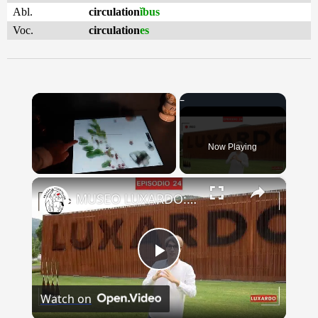
Abl.
circulation
ĭbus
Voc.
circulation
es
×
Now Playing
×
Unmute
MUSEO LUXARDO: Un Viaggio nel Tempo e nel Gusto
Play
Watch on
Video