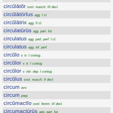
circŭlātŏr
sost. masch. III decl.
circŭlātōrĭus
agg. I cl.
circŭlātrix
agg. II cl.
circulatūrūs
agg. part. fut.
circulatus
agg. part. perf. I cl.
circulatus
agg. inf. perf.
circŭlo
v. tr. I coniug.
circŭlor
v. tr. I coniug.
circŭlor
v. intr. dep. I coniug.
circŭlus
sost. masch. II decl.
circum
avv.
circum
prep.
circŭmactĭo
sost. femm. III decl.
circumactūrūs
agg. part. fut.