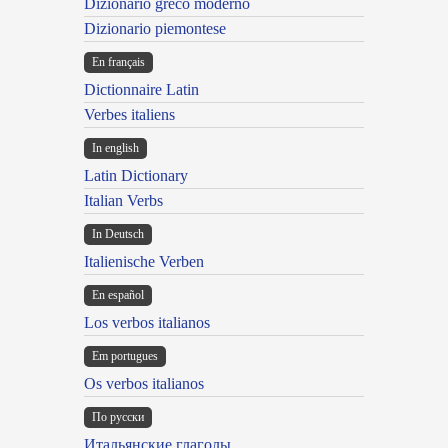
Dizionario greco moderno
Dizionario piemontese
En français
Dictionnaire Latin
Verbes italiens
In english
Latin Dictionary
Italian Verbs
In Deutsch
Italienische Verben
En español
Los verbos italianos
Em portugues
Os verbos italianos
По русски
Итальянские глаголы