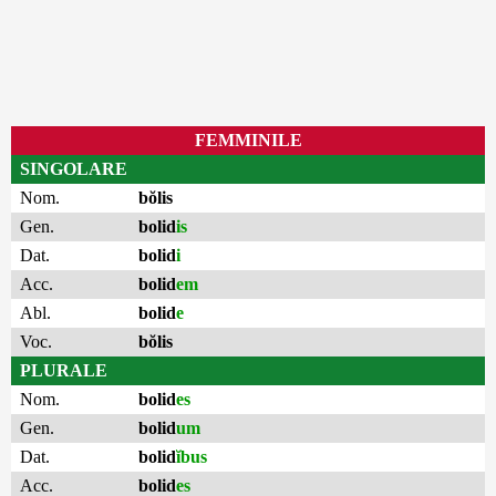
FEMMINILE
SINGOLARE
Nom.
bŏlis
Gen.
bolid
is
Dat.
bolid
i
Acc.
bolid
em
Abl.
bolid
e
Voc.
bŏlis
PLURALE
Nom.
bolid
es
Gen.
bolid
um
Dat.
bolid
ĭbus
Acc.
bolid
es