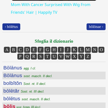
Mom With Cancer Surprised With Wig From
Friends' Hair | Happily TV
‹ bōlētus
bŏlōnae ›
Sfoglia il dizionario
A
B
C
D
E
F
G
H
I
J
K
L
M
N
O
P
Q
R
S
T
U
V
W
X
Y
Z
Bōlānus
agg. I cl.
Bōlānus
sost. masch. II decl.
bolbĭtŏn
Sost. nt. II decl.
bōlētăr
Sost. nt. III decl.
bōlētus
sost. masch. II decl.
bŏlis
sost. femm. III decl.