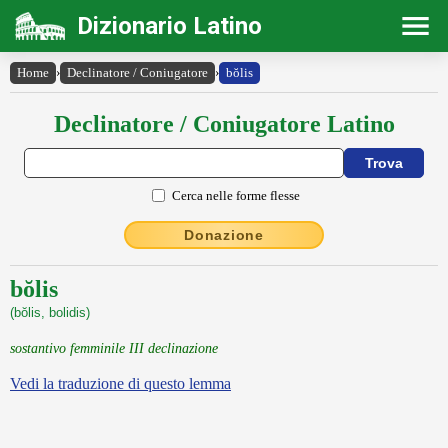
Dizionario Latino
Home
›
Declinatore / Coniugatore
›
bŏlis
Declinatore / Coniugatore Latino
Cerca nelle forme flesse
Donazione
bŏlis
(bŏlis, bolidis)
sostantivo femminile III declinazione
Vedi la traduzione di questo lemma