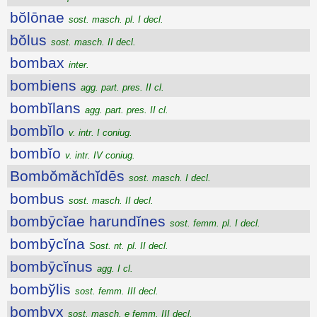
bŏlōnae
sost. masch. pl. I decl.
bŏlus
sost. masch. II decl.
bombax
inter.
bombiens
agg. part. pres. II cl.
bombĭlans
agg. part. pres. II cl.
bombĭlo
v. intr. I coniug.
bombĭo
v. intr. IV coniug.
Bombŏmăchĭdēs
sost. masch. I decl.
bombus
sost. masch. II decl.
bombȳcĭae harundĭnes
sost. femm. pl. I decl.
bombȳcĭna
Sost. nt. pl. II decl.
bombȳcĭnus
agg. I cl.
bombўlis
sost. femm. III decl.
bombyx
sost. masch. e femm. III decl.