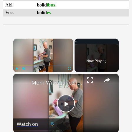
Abl.
bolid
ĭbus
Voc.
bolid
es
×
Now Playing
×
Play
Unmute
Fullscreen
Mom With Cancer Surprised With Wig From Friends' Hair | Happily TV
Play
Watch on
Video