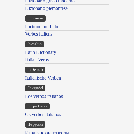
Dizionario greco moderno
Dizionario piemontese
En français
Dictionnaire Latin
Verbes italiens
In english
Latin Dictionary
Italian Verbs
In Deutsch
Italienische Verben
En español
Los verbos italianos
Em portugues
Os verbos italianos
По русски
Итальянские глаголы