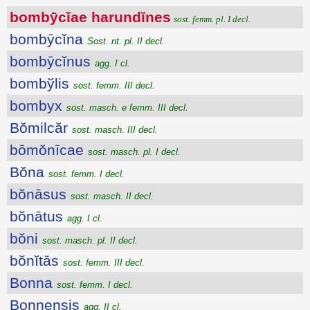
bombȳcĭae harundĭnes
sost. femm. pl. I decl.
bombȳcĭna
Sost. nt. pl. II decl.
bombȳcĭnus
agg. I cl.
bombўlis
sost. femm. III decl.
bombyx
sost. masch. e femm. III decl.
Bŏmilcăr
sost. masch. III decl.
bōmŏnīcae
sost. masch. pl. I decl.
Bŏna
sost. femm. I decl.
bŏnāsus
sost. masch. II decl.
bŏnātus
agg. I cl.
bŏni
sost. masch. pl. II decl.
bŏnĭtās
sost. femm. III decl.
Bonna
sost. femm. I decl.
Bonnensis
agg. II cl.