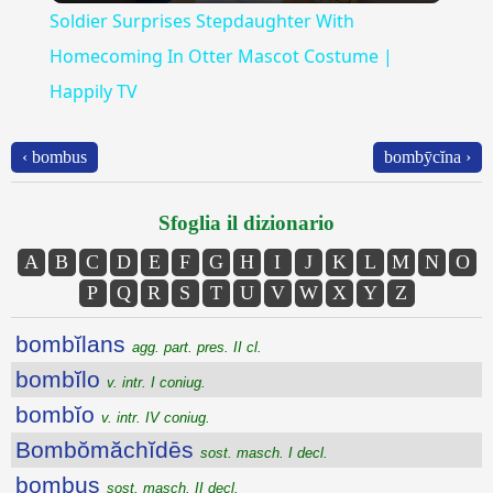
Soldier Surprises Stepdaughter With
Homecoming In Otter Mascot Costume |
Happily TV
‹ bombus
bombȳcĭna ›
Sfoglia il dizionario
A
B
C
D
E
F
G
H
I
J
K
L
M
N
O
P
Q
R
S
T
U
V
W
X
Y
Z
bombĭlans
agg. part. pres. II cl.
bombĭlo
v. intr. I coniug.
bombĭo
v. intr. IV coniug.
Bombŏmăchĭdēs
sost. masch. I decl.
bombus
sost. masch. II decl.