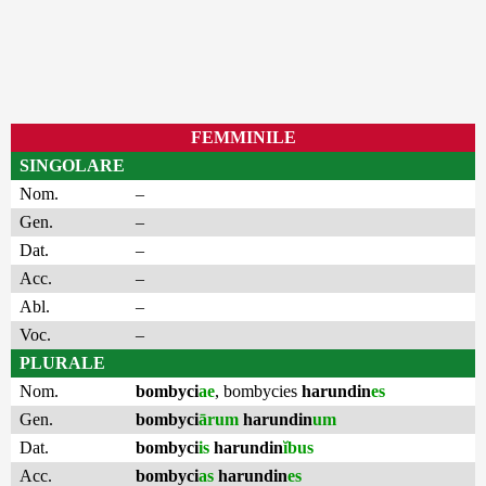
FEMMINILE
SINGOLARE
Nom.
–
Gen.
–
Dat.
–
Acc.
–
Abl.
–
Voc.
–
PLURALE
Nom.
bombyci
ae
,
bombycies
harundin
es
Gen.
bombyci
ārum
harundin
um
Dat.
bombyci
is
harundin
ĭbus
Acc.
bombyci
as
harundin
es