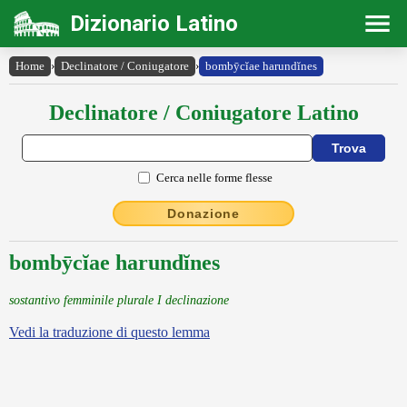
Dizionario Latino
Home
›
Declinatore / Coniugatore
›
bombȳcĭae harundĭnes
Declinatore / Coniugatore Latino
Cerca nelle forme flesse
Donazione
bombȳcĭae harundĭnes
sostantivo femminile plurale I declinazione
Vedi la traduzione di questo lemma