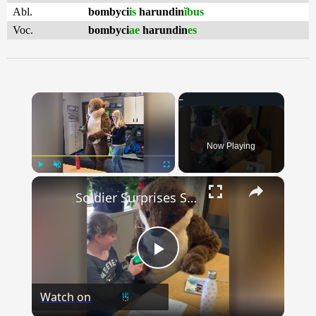
Abl.
bombyci
is
harundin
ĭbus
Voc.
bombyci
ae
harundin
es
×
Now Playing
×
Play
Unmute
Fullscreen
Soldier Surprises Stepdaughter With Homecoming In Otter Mascot Costume | Happily TV
Play
Watch on
Video