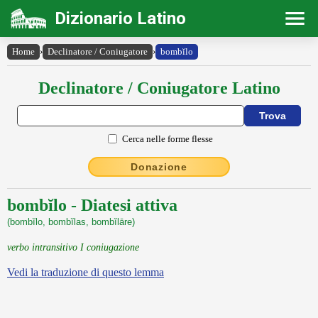
Dizionario Latino
Home
›
Declinatore / Coniugatore
›
bombĭlo
Declinatore / Coniugatore Latino
Cerca nelle forme flesse
Donazione
bombĭlo - Diatesi attiva
(bombĭlo, bombĭlas, bombĭlāre)
verbo intransitivo I coniugazione
Vedi la traduzione di questo lemma