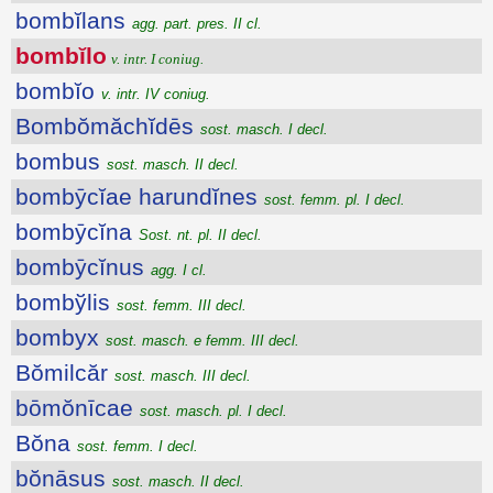
bombĭlans
agg. part. pres. II cl.
bombĭlo
v. intr. I coniug.
bombĭo
v. intr. IV coniug.
Bombŏmăchĭdēs
sost. masch. I decl.
bombus
sost. masch. II decl.
bombȳcĭae harundĭnes
sost. femm. pl. I decl.
bombȳcĭna
Sost. nt. pl. II decl.
bombȳcĭnus
agg. I cl.
bombўlis
sost. femm. III decl.
bombyx
sost. masch. e femm. III decl.
Bŏmilcăr
sost. masch. III decl.
bōmŏnīcae
sost. masch. pl. I decl.
Bŏna
sost. femm. I decl.
bŏnāsus
sost. masch. II decl.