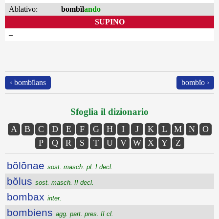
Ablativo:
bombĭl
ando
SUPINO
–
‹ bombĭlans
bombĭo ›
Sfoglia il dizionario
A
B
C
D
E
F
G
H
I
J
K
L
M
N
O
P
Q
R
S
T
U
V
W
X
Y
Z
bŏlōnae
sost. masch. pl. I decl.
bŏlus
sost. masch. II decl.
bombax
inter.
bombiens
agg. part. pres. II cl.