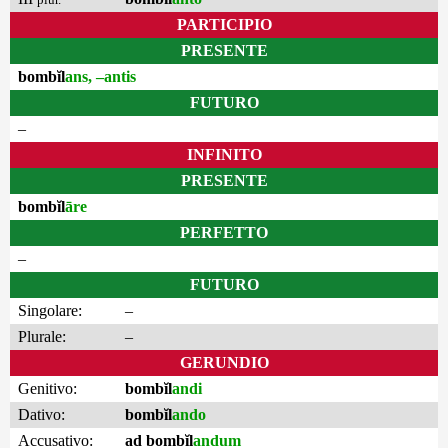
PARTICIPIO
PRESENTE
bombĭl
ans, –antis
FUTURO
–
INFINITO
PRESENTE
bombĭl
āre
PERFETTO
–
FUTURO
Singolare:
–
Plurale:
–
GERUNDIO
Genitivo:
bombĭl
andi
Dativo:
bombĭl
ando
Accusativo:
ad bombĭl
andum