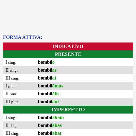
FORMA ATTIVA:
INDICATIVO
PRESENTE
I
bombĭl
o
sing.
II
bombĭl
as
sing.
III
bombĭl
at
sing.
I
bombĭl
āmus
plur.
II
bombĭl
ātis
plur.
III
bombĭl
ant
plur.
IMPERFETTO
I
bombĭl
ābam
sing.
II
bombĭl
ābas
sing.
III
bombĭl
ābat
sing.