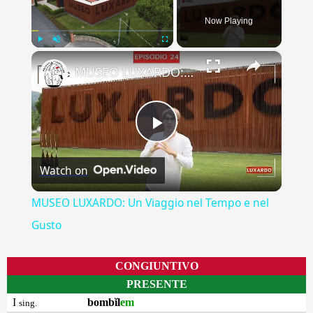
Now Playing
×
Play
Unmute
Fullscreen
MUSEO LUXARDO: Un Viaggio nel Tempo e nel Gusto
Play
Watch on
Video
MUSEO LUXARDO: Un Viaggio nel Tempo e nel
Gusto
CONGIUNTIVO
PRESENTE
I
bombĭl
em
sing.