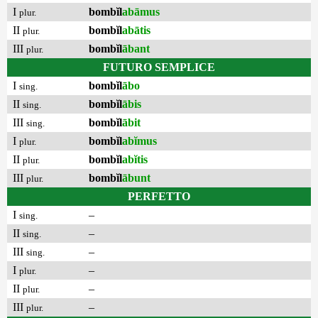
I
bombĭl
abāmus
plur.
II
bombĭl
abātis
plur.
III
bombĭl
ābant
plur.
FUTURO SEMPLICE
I
bombĭl
ābo
sing.
II
bombĭl
ābis
sing.
III
bombĭl
ābit
sing.
I
bombĭl
abĭmus
plur.
II
bombĭl
abĭtis
plur.
III
bombĭl
ābunt
plur.
PERFETTO
I
–
sing.
II
–
sing.
III
–
sing.
I
–
plur.
II
–
plur.
III
–
plur.