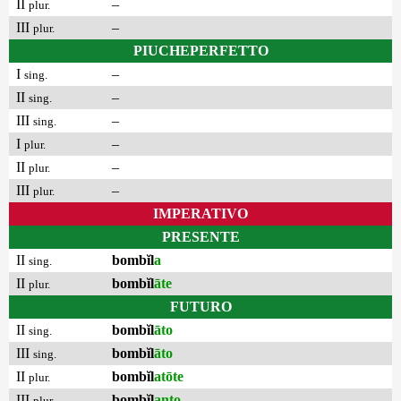
II
–
plur.
III
–
plur.
PIUCHEPERFETTO
I
–
sing.
II
–
sing.
III
–
sing.
I
–
plur.
II
–
plur.
III
–
plur.
IMPERATIVO
PRESENTE
II
bombĭl
a
sing.
II
bombĭl
āte
plur.
FUTURO
II
bombĭl
āto
sing.
III
bombĭl
āto
sing.
II
bombĭl
atōte
plur.
III
bombĭl
anto
plur.