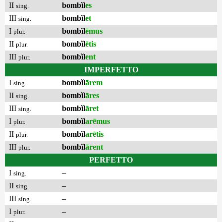
II
bombĭl
es
sing.
III
bombĭl
et
sing.
I
bombĭl
ēmus
plur.
II
bombĭl
ētis
plur.
III
bombĭl
ent
plur.
IMPERFETTO
I
bombĭl
ārem
sing.
II
bombĭl
āres
sing.
III
bombĭl
āret
sing.
I
bombĭl
arēmus
plur.
II
bombĭl
arētis
plur.
III
bombĭl
ārent
plur.
PERFETTO
I
–
sing.
II
–
sing.
III
–
sing.
I
–
plur.