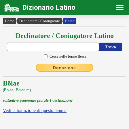
Dizionario Latino
Home
›
Declinatore / Coniugatore
›
Bōlae
Declinatore / Coniugatore Latino
Cerca nelle forme flesse
Donazione
Bōlae
(Bolae, Bolārum)
sostantivo femminile plurale I declinazione
Vedi la traduzione di questo lemma