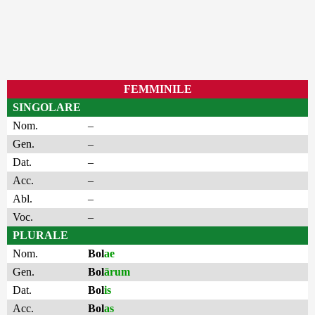
FEMMINILE
SINGOLARE
Nom.
–
Gen.
–
Dat.
–
Acc.
–
Abl.
–
Voc.
–
PLURALE
Nom.
Bol
ae
Gen.
Bol
ārum
Dat.
Bol
is
Acc.
Bol
as