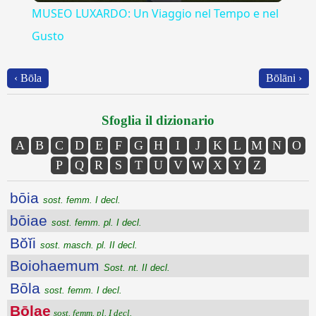
MUSEO LUXARDO: Un Viaggio nel Tempo e nel
Gusto
‹ Bōla
Bōlāni ›
Sfoglia il dizionario
A
B
C
D
E
F
G
H
I
J
K
L
M
N
O
P
Q
R
S
T
U
V
W
X
Y
Z
bōia
sost. femm. I decl.
bōiae
sost. femm. pl. I decl.
Bŏĭi
sost. masch. pl. II decl.
Boiohaemum
Sost. nt. II decl.
Bōla
sost. femm. I decl.
Bōlae
sost. femm. pl. I decl.