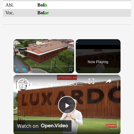
Abl.
Bol
is
Voc.
Bol
ae
×
Now Playing
×
Play
Unmute
Fullscreen
MUSEO LUXARDO: Un Viaggio nel Tempo e nel Gusto
Play
Watch on
Video