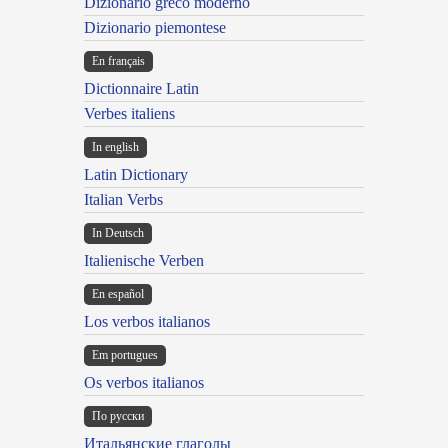
Dizionario greco moderno
Dizionario piemontese
En français
Dictionnaire Latin
Verbes italiens
In english
Latin Dictionary
Italian Verbs
In Deutsch
Italienische Verben
En español
Los verbos italianos
Em portugues
Os verbos italianos
По русски
Итальянские глаголы