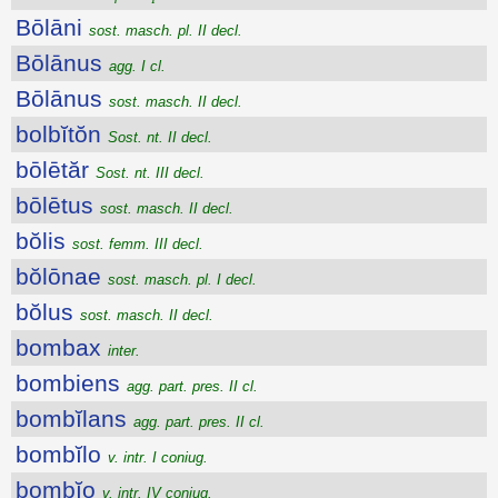
Bōlāni
sost. masch. pl. II decl.
Bōlānus
agg. I cl.
Bōlānus
sost. masch. II decl.
bolbĭtŏn
Sost. nt. II decl.
bōlētăr
Sost. nt. III decl.
bōlētus
sost. masch. II decl.
bŏlis
sost. femm. III decl.
bŏlōnae
sost. masch. pl. I decl.
bŏlus
sost. masch. II decl.
bombax
inter.
bombiens
agg. part. pres. II cl.
bombĭlans
agg. part. pres. II cl.
bombĭlo
v. intr. I coniug.
bombĭo
v. intr. IV coniug.