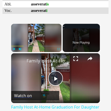
Abl.
asseverat
is
Voc.
asseverat
i
×
Now Playing
×
Play
Unmute
Fullscreen
Family Host At-Home Graduation For Daughter | Happily TV
Play
Watch on
Video
Family Host At-Home Graduation For Daughter