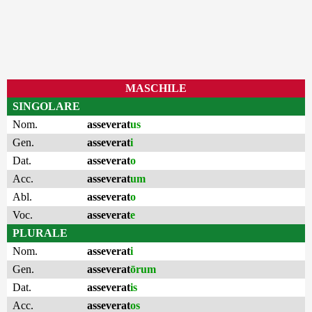
MASCHILE
SINGOLARE
Nom.
asseverat
us
Gen.
asseverat
i
Dat.
asseverat
o
Acc.
asseverat
um
Abl.
asseverat
o
Voc.
asseverat
e
PLURALE
Nom.
asseverat
i
Gen.
asseverat
ōrum
Dat.
asseverat
is
Acc.
asseverat
os