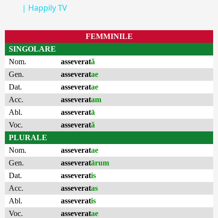
| Happily TV
FEMMINILE
SINGOLARE
Nom.
asseverat
ă
Gen.
asseverat
ae
Dat.
asseverat
ae
Acc.
asseverat
am
Abl.
asseverat
ā
Voc.
asseverat
ă
PLURALE
Nom.
asseverat
ae
Gen.
asseverat
ārum
Dat.
asseverat
is
Acc.
asseverat
as
Abl.
asseverat
is
Voc.
asseverat
ae