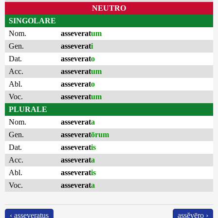
NEUTRO
SINGOLARE
Nom.
asseverat
um
Gen.
asseverat
i
Dat.
asseverat
o
Acc.
asseverat
um
Abl.
asseverat
o
Voc.
asseverat
um
PLURALE
Nom.
asseverat
a
Gen.
asseverat
ōrum
Dat.
asseverat
is
Acc.
asseverat
a
Abl.
asseverat
is
Voc.
asseverat
a
‹ asseveratus
assĕvēro ›