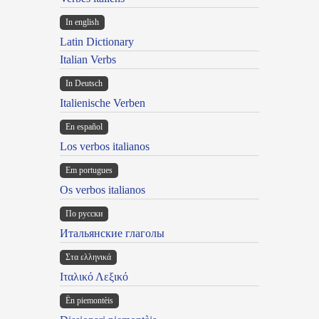
In english
Latin Dictionary
Italian Verbs
In Deutsch
Italienische Verben
En español
Los verbos italianos
Em portugues
Os verbos italianos
По русски
Итальянские глаголы
Στα ελληνικά
Ιταλικό Λεξικό
Ën piemontèis