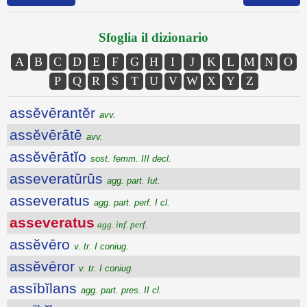
Sfoglia il dizionario
A
B
C
D
E
F
G
H
I
J
K
L
M
N
O
P
Q
R
S
T
U
V
W
X
Y
Z
assĕvērantĕr
avv.
assĕvērātē
avv.
assĕvērātĭo
sost. femm. III decl.
asseveratūrūs
agg. part. fut.
asseveratus
agg. part. perf. I cl.
asseveratus
agg. inf. perf.
assĕvēro
v. tr. I coniug.
assĕvēror
v. tr. I coniug.
assībĭlans
agg. part. pres. II cl.