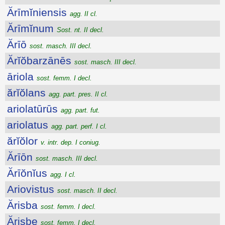
Ărīmĭniensis
agg. II cl.
Ărīmĭnum
Sost. nt. II decl.
Ărīō
sost. masch. III decl.
Ărĭŏbarzānēs
sost. masch. III decl.
āriola
sost. femm. I decl.
ărĭŏlans
agg. part. pres. II cl.
ariolatūrūs
agg. part. fut.
ariolatus
agg. part. perf. I cl.
ărĭŏlor
v. intr. dep. I coniug.
Ărīōn
sost. masch. III decl.
Ărīŏnĭus
agg. I cl.
Ariovistus
sost. masch. II decl.
Ărisba
sost. femm. I decl.
Ărisbe
sost. femm. I decl.