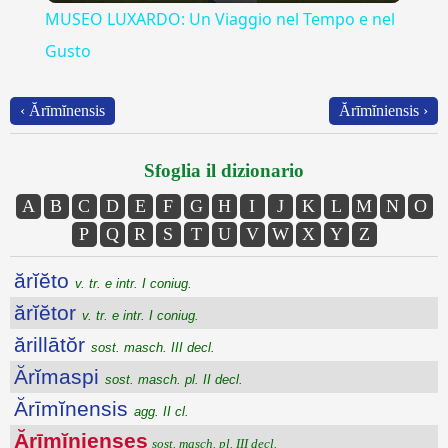
MUSEO LUXARDO: Un Viaggio nel Tempo e nel
Gusto
‹ Ărīmĭnensis
Ărīmĭniensis ›
Sfoglia il dizionario
A
B
C
D
E
F
G
H
I
J
K
L
M
N
O
P
Q
R
S
T
U
V
W
X
Y
Z
ărĭĕto
v. tr. e intr. I coniug.
ărĭĕtor
v. tr. e intr. I coniug.
ărillātŏr
sost. masch. III decl.
Ărĭmaspi
sost. masch. pl. II decl.
Ărīmĭnensis
agg. II cl.
Ărīmĭnienses
sost. masch. pl. III decl.