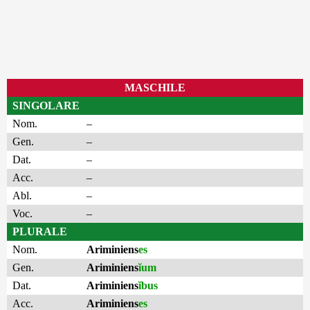
MASCHILE
SINGOLARE
Nom.
–
Gen.
–
Dat.
–
Acc.
–
Abl.
–
Voc.
–
PLURALE
Nom.
Ariminiens
es
Gen.
Ariminiens
ĭum
Dat.
Ariminiens
ĭbus
Acc.
Ariminiens
es