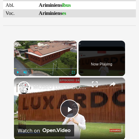
Abl.
Ariminiens
ĭbus
Voc.
Ariminiens
es
×
Now Playing
×
Play
Unmute
Fullscreen
MUSEO LUXARDO: Un Viaggio nel Tempo e nel Gusto
Play
Watch on
Video