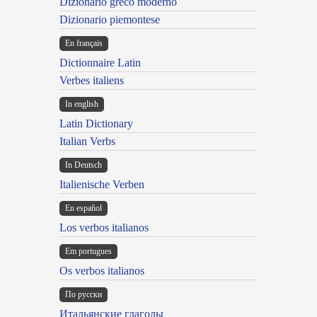
Dizionario greco moderno
Dizionario piemontese
En français
Dictionnaire Latin
Verbes italiens
In english
Latin Dictionary
Italian Verbs
In Deutsch
Italienische Verben
En español
Los verbos italianos
Em portugues
Os verbos italianos
По русски
Итальянские глаголы