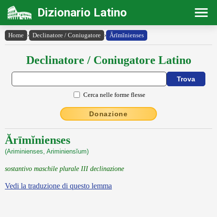
Dizionario Latino
Home
›
Declinatore / Coniugatore
›
Ărīmĭnienses
Declinatore / Coniugatore Latino
Cerca nelle forme flesse
Donazione
Ărīmĭnienses
(Ariminienses, Ariminiensĭum)
sostantivo maschile plurale III declinazione
Vedi la traduzione di questo lemma