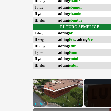
III
adting
ebātur
sing.
I
adting
ebāmur
plur.
II
adting
ebamĭni
plur.
III
adting
ebantur
plur.
FUTURO SEMPLICE
I
adting
ar
sing.
II
adting
ēris
,
adting
ēre
sing.
III
adting
ētur
sing.
I
adting
ēmur
plur.
II
adting
emĭni
plur.
III
adting
entur
plur.
×
Play
Unmute
Fullscreen