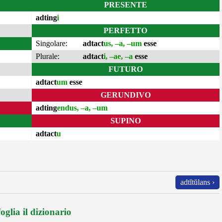
PRESENTE
adting
i
PERFETTO
Singolare:
adtact
us, –a, –um
esse
Plurale:
adtact
i, –ae, –a
esse
FUTURO
adtact
um
esse
GERUNDIVO
adting
endus, –a, –um
SUPINO
adtact
u
adtĭtŭlans ›
oglia il dizionario