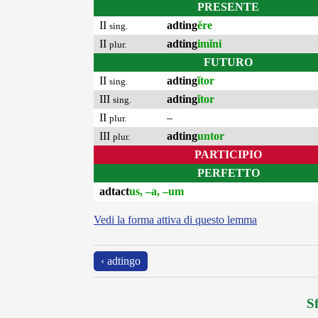
PRESENTE
II
adting
ĕre
sing.
II
adting
imĭni
plur.
FUTURO
II
adting
ĭtor
sing.
III
adting
ĭtor
sing.
II
–
plur.
III
adting
untor
plur.
PARTICIPIO
PERFETTO
adtact
us, –a, –um
Vedi la forma attiva di questo lemma
‹ adtingo
Sf