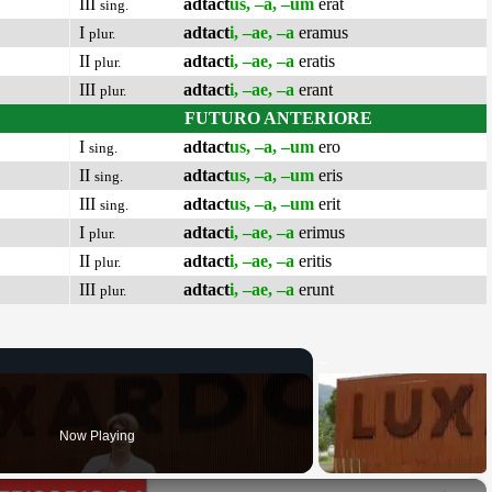
III
adtact
us, –a, –um
erat
sing.
I
adtact
i, –ae, –a
eramus
plur.
II
adtact
i, –ae, –a
eratis
plur.
III
adtact
i, –ae, –a
erant
plur.
FUTURO ANTERIORE
I
adtact
us, –a, –um
ero
sing.
II
adtact
us, –a, –um
eris
sing.
III
adtact
us, –a, –um
erit
sing.
I
adtact
i, –ae, –a
erimus
plur.
II
adtact
i, –ae, –a
eritis
plur.
III
adtact
i, –ae, –a
erunt
plur.
Now Playing
×