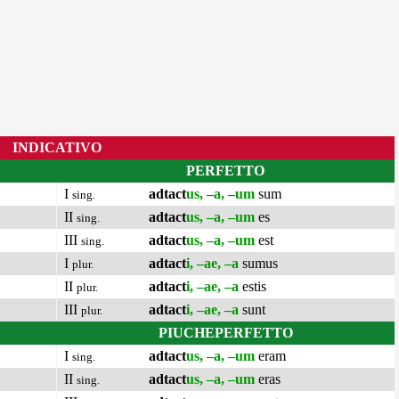
INDICATIVO
PERFETTO
I
adtact
us, –a, –um
sum
sing.
II
adtact
us, –a, –um
es
sing.
III
adtact
us, –a, –um
est
sing.
I
adtact
i, –ae, –a
sumus
plur.
II
adtact
i, –ae, –a
estis
plur.
III
adtact
i, –ae, –a
sunt
plur.
PIUCHEPERFETTO
I
adtact
us, –a, –um
eram
sing.
II
adtact
us, –a, –um
eras
sing.