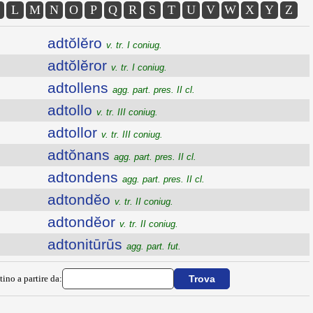
L
M
N
O
P
Q
R
S
T
U
V
W
X
Y
Z
adtŏlĕro
v. tr. I coniug.
adtŏlĕror
v. tr. I coniug.
adtollens
agg. part. pres. II cl.
adtollo
v. tr. III coniug.
adtollor
v. tr. III coniug.
adtŏnans
agg. part. pres. II cl.
adtondens
agg. part. pres. II cl.
adtondĕo
v. tr. II coniug.
adtondĕor
v. tr. II coniug.
adtonitūrūs
agg. part. fut.
tino a partire da: