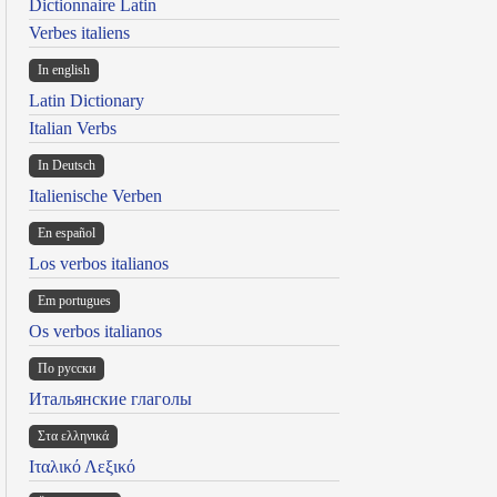
Dictionnaire Latin
Verbes italiens
In english
Latin Dictionary
Italian Verbs
In Deutsch
Italienische Verben
En español
Los verbos italianos
Em portugues
Os verbos italianos
По русски
Итальянские глаголы
Στα ελληνικά
Ιταλικό Λεξικό