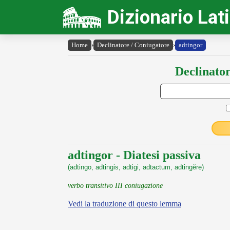
Dizionario Lat
Home
›
Declinatore / Coniugatore
›
adtingor
Declinator
adtingor - Diatesi passiva
(adtingo, adtingis, adtigi, adtactum, adtingĕre)
verbo transitivo III coniugazione
Vedi la traduzione di questo lemma