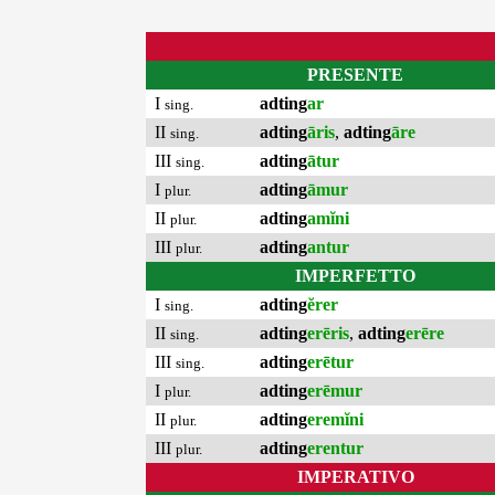
PRESENTE
I
adting
ar
sing.
II
adting
āris
,
adting
āre
sing.
III
adting
ātur
sing.
I
adting
āmur
plur.
II
adting
amĭni
plur.
III
adting
antur
plur.
IMPERFETTO
I
adting
ĕrer
sing.
II
adting
erēris
,
adting
erēre
sing.
III
adting
erētur
sing.
I
adting
erēmur
plur.
II
adting
eremĭni
plur.
III
adting
erentur
plur.
IMPERATIVO