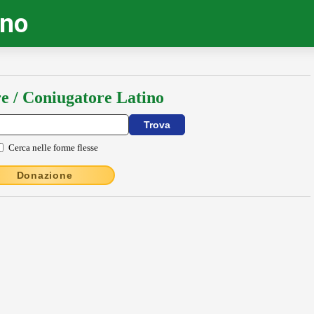
ino
e / Coniugatore Latino
Cerca nelle forme flesse
Donazione