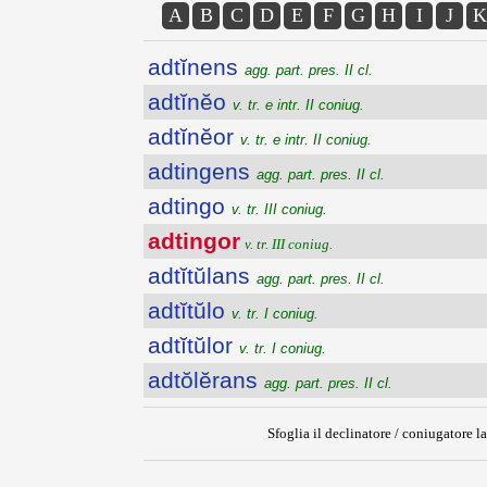
A
B
C
D
E
F
G
H
I
J
K
adtĭnens
agg. part. pres. II cl.
adtĭnĕo
v. tr. e intr. II coniug.
adtĭnĕor
v. tr. e intr. II coniug.
adtingens
agg. part. pres. II cl.
adtingo
v. tr. III coniug.
adtingor
v. tr. III coniug.
adtĭtŭlans
agg. part. pres. II cl.
adtĭtŭlo
v. tr. I coniug.
adtĭtŭlor
v. tr. I coniug.
adtŏlĕrans
agg. part. pres. II cl.
Sfoglia il declinatore / coniugatore la
{{ID:ADTINGOR100}}