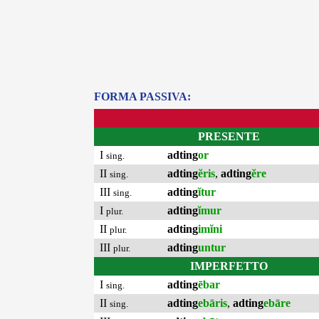
FORMA PASSIVA:
PRESENTE
I
adting
or
sing.
II
adting
ĕris
,
adting
ĕre
sing.
III
adting
ĭtur
sing.
I
adting
ĭmur
plur.
II
adting
imĭni
plur.
III
adting
untur
plur.
IMPERFETTO
I
adting
ēbar
sing.
II
adting
ebāris
,
adting
ebāre
sing.