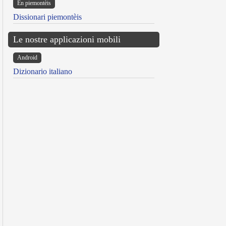
Ën piemontèis
Dissionari piemontèis
Le nostre applicazioni mobili
Android
Dizionario italiano