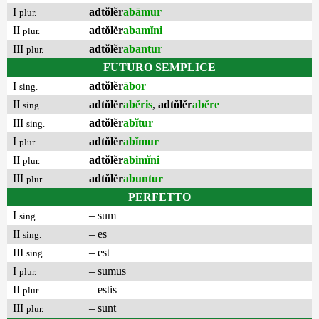
I
adtŏlĕr
abāmur
plur.
II
adtŏlĕr
abamĭni
plur.
III
adtŏlĕr
abantur
plur.
FUTURO SEMPLICE
I
adtŏlĕr
ābor
sing.
II
adtŏlĕr
abĕris
,
adtŏlĕr
abĕre
sing.
III
adtŏlĕr
abĭtur
sing.
I
adtŏlĕr
abĭmur
plur.
II
adtŏlĕr
abimĭni
plur.
III
adtŏlĕr
abuntur
plur.
PERFETTO
I
– sum
sing.
II
– es
sing.
III
– est
sing.
I
– sumus
plur.
II
– estis
plur.
III
– sunt
plur.