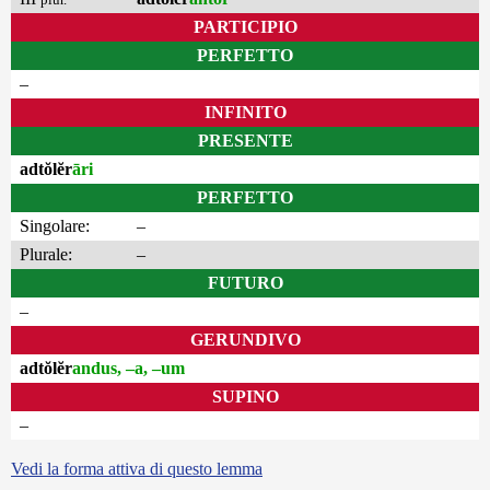
PARTICIPIO
PERFETTO
–
INFINITO
PRESENTE
adtŏlĕr
āri
PERFETTO
Singolare:
–
Plurale:
–
FUTURO
–
GERUNDIVO
adtŏlĕr
andus, –a, –um
SUPINO
–
Vedi la forma attiva di questo lemma