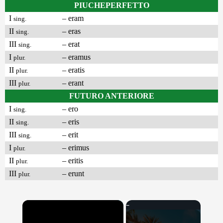
PIUCHEPERFETTO
I
– eram
sing.
II
– eras
sing.
III
– erat
sing.
I
– eramus
plur.
II
– eratis
plur.
III
– erant
plur.
FUTURO ANTERIORE
I
– ero
sing.
II
– eris
sing.
III
– erit
sing.
I
– erimus
plur.
II
– eritis
plur.
III
– erunt
plur.
×