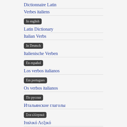
Dictionnaire Latin
Verbes italiens
In english
Latin Dictionary
Italian Verbs
In Deutsch
Italienische Verben
En español
Los verbos italianos
Em portugues
Os verbos italianos
По русски
Итальянские глаголы
Στα ελληνικά
Ιταλικό Λεξικό