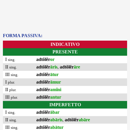
FORMA PASSIVA:
INDICATIVO
PRESENTE
I
adtŏlĕr
or
sing.
II
adtŏlĕr
āris
,
adtŏlĕr
āre
sing.
III
adtŏlĕr
ātur
sing.
I
adtŏlĕr
āmur
plur.
II
adtŏlĕr
amĭni
plur.
III
adtŏlĕr
antur
plur.
IMPERFETTO
I
adtŏlĕr
ābar
sing.
II
adtŏlĕr
abāris
,
adtŏlĕr
abāre
sing.
III
adtŏlĕr
abātur
sing.