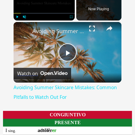
Now Playing
×
Play
Unmute
Fullscreen
Avoiding Summer Skincare Mistakes: Common Pitfalls to Watch Out For
Play
Watch on
Video
Avoiding Summer Skincare Mistakes: Common
Pitfalls to Watch Out For
CONGIUNTIVO
PRESENTE
I
adtŏlĕr
er
sing.