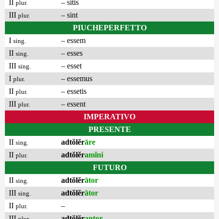
II
– sitis
plur.
III
– sint
plur.
PIUCHEPERFETTO
I
– essem
sing.
II
– esses
sing.
III
– esset
sing.
I
– essemus
plur.
II
– essetis
plur.
III
– essent
plur.
IMPERATIVO
PRESENTE
II
adtŏlĕr
āre
sing.
II
adtŏlĕr
amĭni
plur.
FUTURO
II
adtŏlĕr
ātor
sing.
III
adtŏlĕr
ātor
sing.
II
–
plur.
III
adtŏlĕr
antor
plur.