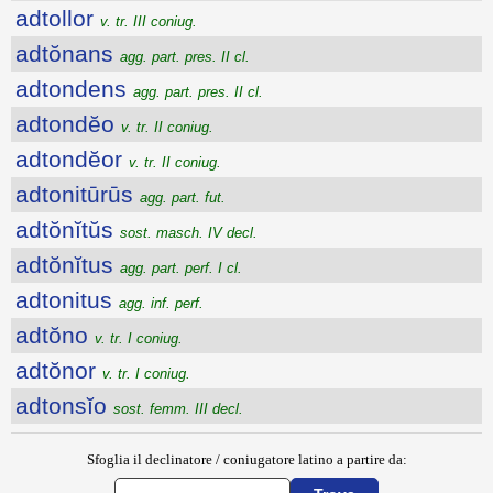
adtollor
v. tr. III coniug.
adtŏnans
agg. part. pres. II cl.
adtondens
agg. part. pres. II cl.
adtondĕo
v. tr. II coniug.
adtondĕor
v. tr. II coniug.
adtonitūrūs
agg. part. fut.
adtŏnĭtŭs
sost. masch. IV decl.
adtŏnĭtus
agg. part. perf. I cl.
adtonitus
agg. inf. perf.
adtŏno
v. tr. I coniug.
adtŏnor
v. tr. I coniug.
adtonsĭo
sost. femm. III decl.
Sfoglia il declinatore / coniugatore latino a partire da: