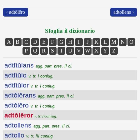
‹ adtŏlĕro
adtollens ›
Sfoglia il dizionario
A
B
C
D
E
F
G
H
I
J
K
L
M
N
O
P
Q
R
S
T
U
V
W
X
Y
Z
adtĭtŭlans
agg. part. pres. II cl.
adtĭtŭlo
v. tr. I coniug.
adtĭtŭlor
v. tr. I coniug.
adtŏlĕrans
agg. part. pres. II cl.
adtŏlĕro
v. tr. I coniug.
adtŏlĕror
v. tr. I coniug.
adtollens
agg. part. pres. II cl.
adtollo
v. tr. III coniug.