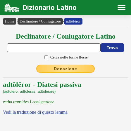
Dizionario Latino
Home
›
Declinatore / Coniugatore
›
adtŏlĕror
Declinatore / Coniugatore Latino
Cerca nelle forme flesse
Donazione
adtŏlĕror - Diatesi passiva
(adtŏlĕro, adtŏlĕras, adtŏlĕrāre)
verbo transitivo I coniugazione
Vedi la traduzione di questo lemma