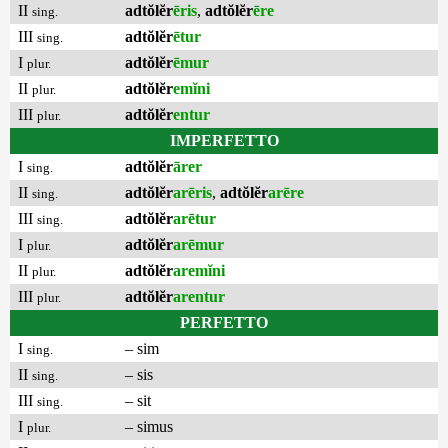
II
adtŏlĕr
ēris
,
adtŏlĕr
ēre
sing.
III
adtŏlĕr
ētur
sing.
I
adtŏlĕr
ēmur
plur.
II
adtŏlĕr
emĭni
plur.
III
adtŏlĕr
entur
plur.
IMPERFETTO
I
adtŏlĕr
ārer
sing.
II
adtŏlĕr
arēris
,
adtŏlĕr
arēre
sing.
III
adtŏlĕr
arētur
sing.
I
adtŏlĕr
arēmur
plur.
II
adtŏlĕr
aremĭni
plur.
III
adtŏlĕr
arentur
plur.
PERFETTO
I
– sim
sing.
II
– sis
sing.
III
– sit
sing.
I
– simus
plur.