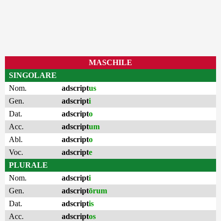
MASCHILE
SINGOLARE
Nom.
adscript
us
Gen.
adscript
i
Dat.
adscript
o
Acc.
adscript
um
Abl.
adscript
o
Voc.
adscript
e
PLURALE
Nom.
adscript
i
Gen.
adscript
ōrum
Dat.
adscript
is
Acc.
adscript
os