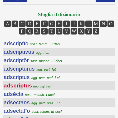
Sfoglia il dizionario
A
B
C
D
E
F
G
H
I
J
K
L
M
N
O
P
Q
R
S
T
U
V
W
X
Y
Z
adscriptĭo
sost. femm. III decl.
adscriptīvus
agg. I cl.
adscriptŏr
sost. masch. III decl.
adscriptūrūs
agg. part. fut.
adscriptus
agg. part. perf. I cl.
adscriptus
agg. inf. perf.
adsĕcla
sost. masch. I decl.
adsectans
agg. part. pres. II cl.
adsectātĭo
sost. femm. III decl.