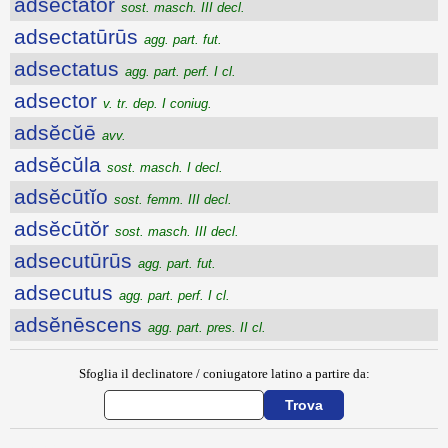
adsectātŏr
sost. masch. III decl.
adsectatūrūs
agg. part. fut.
adsectatus
agg. part. perf. I cl.
adsector
v. tr. dep. I coniug.
adsĕcŭē
avv.
adsĕcŭla
sost. masch. I decl.
adsĕcūtĭo
sost. femm. III decl.
adsĕcūtŏr
sost. masch. III decl.
adsecutūrūs
agg. part. fut.
adsecutus
agg. part. perf. I cl.
adsĕnēscens
agg. part. pres. II cl.
Sfoglia il declinatore / coniugatore latino a partire da: