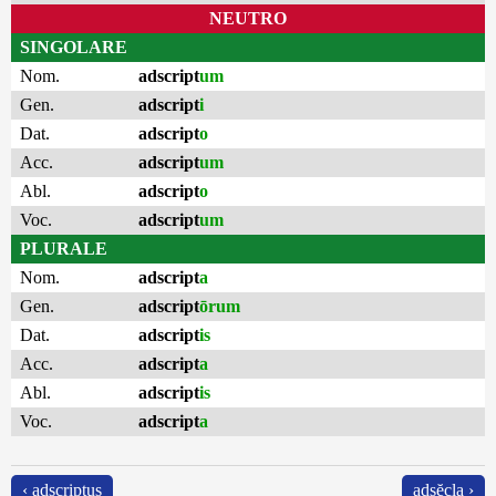
NEUTRO
SINGOLARE
Nom.
adscript
um
Gen.
adscript
i
Dat.
adscript
o
Acc.
adscript
um
Abl.
adscript
o
Voc.
adscript
um
PLURALE
Nom.
adscript
a
Gen.
adscript
ōrum
Dat.
adscript
is
Acc.
adscript
a
Abl.
adscript
is
Voc.
adscript
a
‹ adscriptus
adsĕcla ›