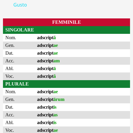
Gusto
FEMMINILE
SINGOLARE
Nom.
adscript
ă
Gen.
adscript
ae
Dat.
adscript
ae
Acc.
adscript
am
Abl.
adscript
ā
Voc.
adscript
ă
PLURALE
Nom.
adscript
ae
Gen.
adscript
ārum
Dat.
adscript
is
Acc.
adscript
as
Abl.
adscript
is
Voc.
adscript
ae