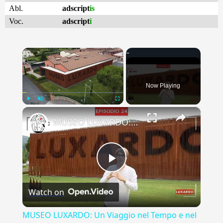
Abl.
adscript
is
Voc.
adscript
i
×
Now Playing
×
Play
Unmute
Fullscreen
MUSEO LUXARDO: Un Viaggio nel Tempo e nel Gusto
Play
Watch on
Video
MUSEO LUXARDO: Un Viaggio nel Tempo e nel