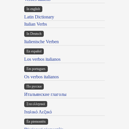
In english
Latin Dictionary
Italian Verbs
In Deutsch
Italienische Verben
En español
Los verbos italianos
Em portugues
Os verbos italianos
По русски
Итальянские глаголы
Στα ελληνικά
Ιταλικό Λεξικό
Ën piemontèis