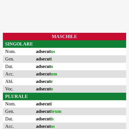
MASCHILE
SINGOLARE
Nom.
adsecut
us
Gen.
adsecut
i
Dat.
adsecut
o
Acc.
adsecut
um
Abl.
adsecut
e
Voc.
adsecut
o
PLURALE
Nom.
adsecut
i
Gen.
adsecut
ōrum
Dat.
adsecut
is
Acc.
adsecut
os