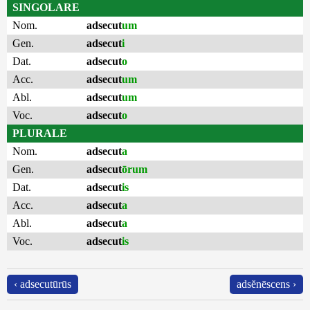
SINGOLARE
Nom.
adsecut
um
Gen.
adsecut
i
Dat.
adsecut
o
Acc.
adsecut
um
Abl.
adsecut
um
Voc.
adsecut
o
PLURALE
Nom.
adsecut
a
Gen.
adsecut
ōrum
Dat.
adsecut
is
Acc.
adsecut
a
Abl.
adsecut
a
Voc.
adsecut
is
‹ adsecutūrūs
adsĕnēscens ›