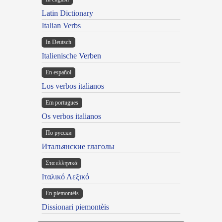
Latin Dictionary
Italian Verbs
In Deutsch
Italienische Verben
En español
Los verbos italianos
Em portugues
Os verbos italianos
По русски
Итальянские глаголы
Στα ελληνικά
Ιταλικό Λεξικό
Ën piemontèis
Dissionari piemontèis