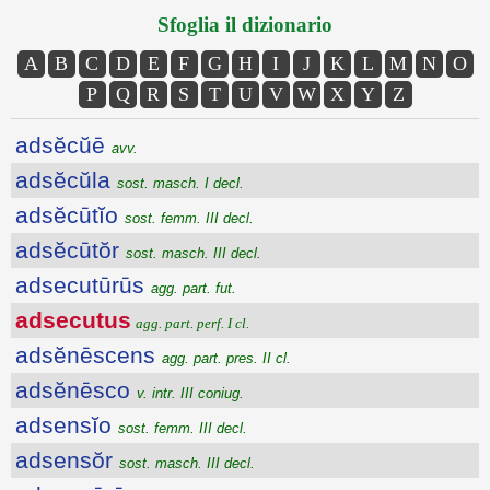
Sfoglia il dizionario
A
B
C
D
E
F
G
H
I
J
K
L
M
N
O
P
Q
R
S
T
U
V
W
X
Y
Z
adsĕcŭē
avv.
adsĕcŭla
sost. masch. I decl.
adsĕcūtĭo
sost. femm. III decl.
adsĕcūtŏr
sost. masch. III decl.
adsecutūrūs
agg. part. fut.
adsecutus
agg. part. perf. I cl.
adsĕnēscens
agg. part. pres. II cl.
adsĕnēsco
v. intr. III coniug.
adsensĭo
sost. femm. III decl.
adsensŏr
sost. masch. III decl.