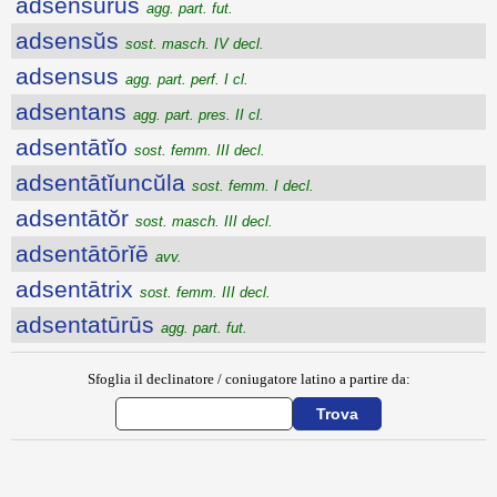
adsensūrūs
agg. part. fut.
adsensŭs
sost. masch. IV decl.
adsensus
agg. part. perf. I cl.
adsentans
agg. part. pres. II cl.
adsentātĭo
sost. femm. III decl.
adsentātĭuncŭla
sost. femm. I decl.
adsentātŏr
sost. masch. III decl.
adsentātōrĭē
avv.
adsentātrix
sost. femm. III decl.
adsentatūrūs
agg. part. fut.
Sfoglia il declinatore / coniugatore latino a partire da:
{{ID:ADSECUTUS100}}
---CACHE---