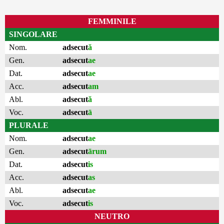
FEMMINILE
SINGOLARE
Nom.
adsecut
ă
Gen.
adsecut
ae
Dat.
adsecut
ae
Acc.
adsecut
am
Abl.
adsecut
ă
Voc.
adsecut
ā
PLURALE
Nom.
adsecut
ae
Gen.
adsecut
ārum
Dat.
adsecut
is
Acc.
adsecut
as
Abl.
adsecut
ae
Voc.
adsecut
is
NEUTRO