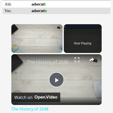
Abl.
adsecut
i
Voc.
adsecut
is
×
Now Playing
×
Play
Unmute
Fullscreen
The History of 2048
Play
Watch on
Video
The History of 2048