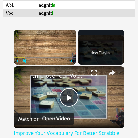
Abl.
adgnit
is
Voc.
adgnit
i
×
Now Playing
×
Play
Unmute
Fullscreen
Improve Your Vocabulary For Better Scrabble Play
Play
Watch on
Video
Improve Your Vocabulary For Better Scrabble