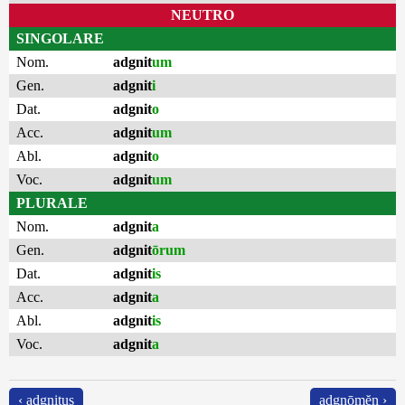
NEUTRO
SINGOLARE
Nom.
adgnit
um
Gen.
adgnit
i
Dat.
adgnit
o
Acc.
adgnit
um
Abl.
adgnit
o
Voc.
adgnit
um
PLURALE
Nom.
adgnit
a
Gen.
adgnit
ōrum
Dat.
adgnit
is
Acc.
adgnit
a
Abl.
adgnit
is
Voc.
adgnit
a
‹ adgnitus
adgnōmĕn ›