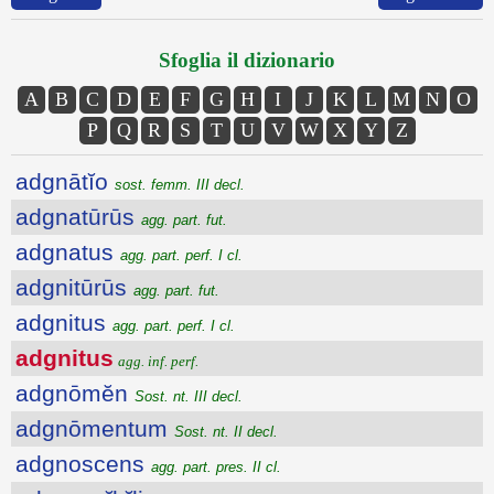
Sfoglia il dizionario
A
B
C
D
E
F
G
H
I
J
K
L
M
N
O
P
Q
R
S
T
U
V
W
X
Y
Z
adgnātĭo
sost. femm. III decl.
adgnatūrūs
agg. part. fut.
adgnatus
agg. part. perf. I cl.
adgnitūrūs
agg. part. fut.
adgnitus
agg. part. perf. I cl.
adgnitus
agg. inf. perf.
adgnōmĕn
Sost. nt. III decl.
adgnōmentum
Sost. nt. II decl.
adgnoscens
agg. part. pres. II cl.