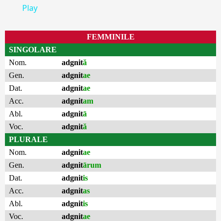
Play
FEMMINILE
SINGOLARE
Nom.
adgnit
ă
Gen.
adgnit
ae
Dat.
adgnit
ae
Acc.
adgnit
am
Abl.
adgnit
ā
Voc.
adgnit
ă
PLURALE
Nom.
adgnit
ae
Gen.
adgnit
ārum
Dat.
adgnit
is
Acc.
adgnit
as
Abl.
adgnit
is
Voc.
adgnit
ae