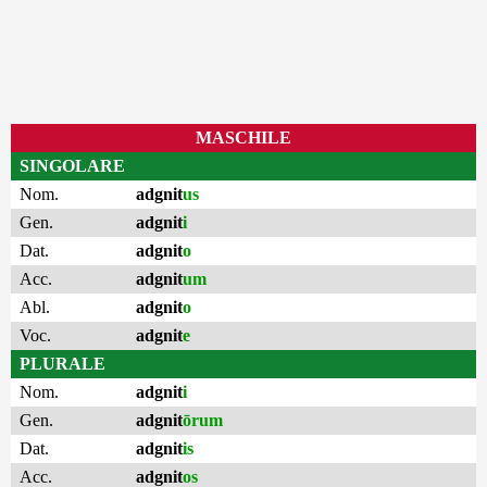
MASCHILE
SINGOLARE
Nom.
adgnit
us
Gen.
adgnit
i
Dat.
adgnit
o
Acc.
adgnit
um
Abl.
adgnit
o
Voc.
adgnit
e
PLURALE
Nom.
adgnit
i
Gen.
adgnit
ōrum
Dat.
adgnit
is
Acc.
adgnit
os