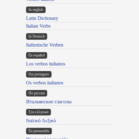
In english
Latin Dictionary
Italian Verbs
In Deutsch
Italienische Verben
En español
Los verbos italianos
Em portugues
Os verbos italianos
По русски
Итальянские глаголы
Στα ελληνικά
Ιταλικό Λεξικό
Ën piemontèis