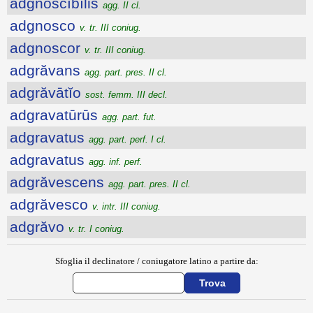
adgnoscĭbĭlis
agg. II cl.
adgnosco
v. tr. III coniug.
adgnoscor
v. tr. III coniug.
adgrăvans
agg. part. pres. II cl.
adgrăvātĭo
sost. femm. III decl.
adgravatūrūs
agg. part. fut.
adgravatus
agg. part. perf. I cl.
adgravatus
agg. inf. perf.
adgrăvescens
agg. part. pres. II cl.
adgrăvesco
v. intr. III coniug.
adgrăvo
v. tr. I coniug.
Sfoglia il declinatore / coniugatore latino a partire da: