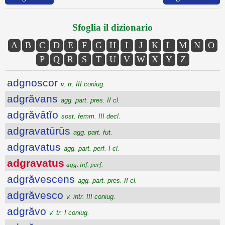
Sfoglia il dizionario
A
B
C
D
E
F
G
H
I
J
K
L
M
N
O
P
Q
R
S
T
U
V
W
X
Y
Z
adgnoscor
v. tr. III coniug.
adgrăvans
agg. part. pres. II cl.
adgrăvātĭo
sost. femm. III decl.
adgravatūrūs
agg. part. fut.
adgravatus
agg. part. perf. I cl.
adgravatus
agg. inf. perf.
adgrăvescens
agg. part. pres. II cl.
adgrăvesco
v. intr. III coniug.
adgrăvo
v. tr. I coniug.