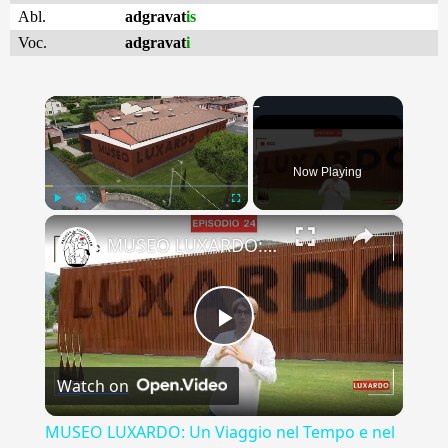
Abl.
adgravat
is
Voc.
adgravat
i
×
Now Playing
×
Play
Unmute
Fullscreen
MUSEO LUXARDO: Un Viaggio nel Tempo e nel Gusto
Play
Watch on
Video
MUSEO LUXARDO: Un Viaggio nel Tempo e nel