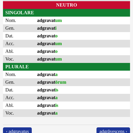
NEUTRO
SINGOLARE
Nom.
adgravat
um
Gen.
adgravat
i
Dat.
adgravat
o
Acc.
adgravat
um
Abl.
adgravat
o
Voc.
adgravat
um
PLURALE
Nom.
adgravat
a
Gen.
adgravat
ōrum
Dat.
adgravat
is
Acc.
adgravat
a
Abl.
adgravat
is
Voc.
adgravat
a
‹ adgravatus
adgrăvescens ›