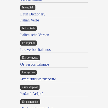
In english
Latin Dictionary
Italian Verbs
In Deutsch
Italienische Verben
En español
Los verbos italianos
Em portugues
Os verbos italianos
По русски
Итальянские глаголы
Στα ελληνικά
Ιταλικό Λεξικό
Ën piemontèis