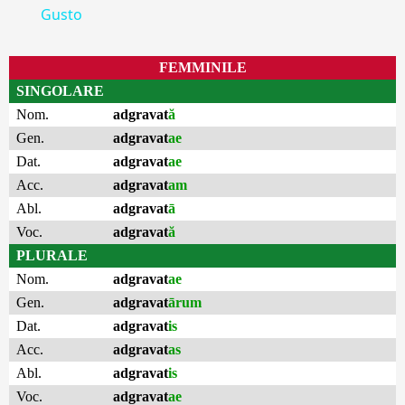
Gusto
FEMMINILE
SINGOLARE
Nom.
adgravat
ă
Gen.
adgravat
ae
Dat.
adgravat
ae
Acc.
adgravat
am
Abl.
adgravat
ā
Voc.
adgravat
ă
PLURALE
Nom.
adgravat
ae
Gen.
adgravat
ārum
Dat.
adgravat
is
Acc.
adgravat
as
Abl.
adgravat
is
Voc.
adgravat
ae