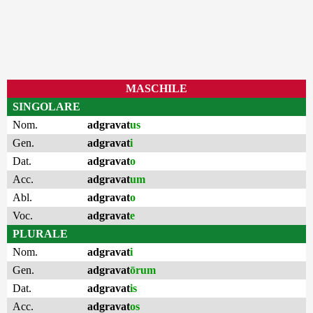
MASCHILE
SINGOLARE
Nom.
adgravat
us
Gen.
adgravat
i
Dat.
adgravat
o
Acc.
adgravat
um
Abl.
adgravat
o
Voc.
adgravat
e
PLURALE
Nom.
adgravat
i
Gen.
adgravat
ōrum
Dat.
adgravat
is
Acc.
adgravat
os