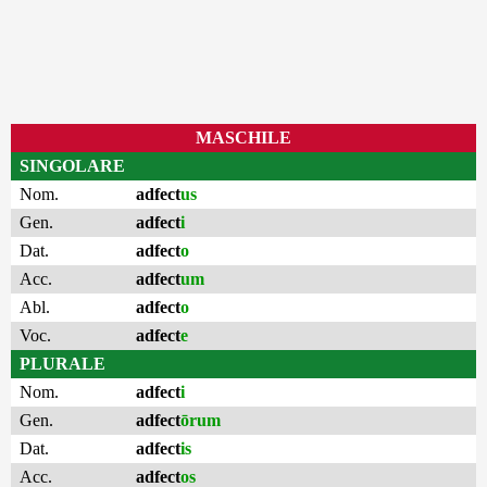
MASCHILE
SINGOLARE
Nom.
adfect
us
Gen.
adfect
i
Dat.
adfect
o
Acc.
adfect
um
Abl.
adfect
o
Voc.
adfect
e
PLURALE
Nom.
adfect
i
Gen.
adfect
ōrum
Dat.
adfect
is
Acc.
adfect
os