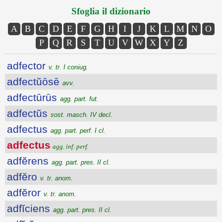
Sfoglia il dizionario
A
B
C
D
E
F
G
H
I
J
K
L
M
N
O
P
Q
R
S
T
U
V
W
X
Y
Z
adfector
v. tr. I coniug.
adfectŭōsē
avv.
adfectūrūs
agg. part. fut.
adfectŭs
sost. masch. IV decl.
adfectus
agg. part. perf. I cl.
adfectus
agg. inf. perf.
adfĕrens
agg. part. pres. II cl.
adfĕro
v. tr. anom.
adfĕror
v. tr. anom.
adfĭciens
agg. part. pres. II cl.