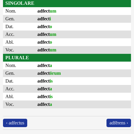
SINGOLARE
Nom.
adfect
um
Gen.
adfect
i
Dat.
adfect
o
Acc.
adfect
um
Abl.
adfect
o
Voc.
adfect
um
PLURALE
Nom.
adfect
a
Gen.
adfect
ōrum
Dat.
adfect
is
Acc.
adfect
a
Abl.
adfect
is
Voc.
adfect
a
‹ adfectus
adfĕrens ›