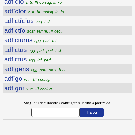
adfĭcĭo
v. tr. III coniug. in -io
adfĭcĭor
v. tr. III coniug. in -io
adfictīcĭus
agg. I cl.
adfictĭo
sost. femm. III decl.
adfictūrūs
agg. part. fut.
adfictus
agg. part. perf. I cl.
adfictus
agg. inf. perf.
adfīgens
agg. part. pres. II cl.
adfīgo
v. tr. III coniug.
adfīgor
v. tr. III coniug.
Sfoglia il declinatore / coniugatore latino a partire da:
{{ID:ADFECTUS300}}
---CACHE---