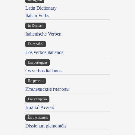
Latin Dictionary
Italian Verbs
In Deutsch
Italienische Verben
En español
Los verbos italianos
Em portugues
Os verbos italianos
По русски
Итальянские глаголы
Στα ελληνικά
Ιταλικό Λεξικό
Ën piemontèis
Dissionari piemontèis