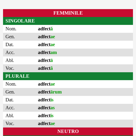
FEMMINILE
SINGOLARE
Nom.
adfect
ă
Gen.
adfect
ae
Dat.
adfect
ae
Acc.
adfect
am
Abl.
adfect
ā
Voc.
adfect
ă
PLURALE
Nom.
adfect
ae
Gen.
adfect
ārum
Dat.
adfect
is
Acc.
adfect
as
Abl.
adfect
is
Voc.
adfect
ae
NEUTRO