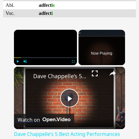
Abl.
adfect
is
Voc.
adfect
i
×
Now Playing
×
Play
Unmute
Fullscreen
Dave Chappelle’s 5 Best Acting Performances
Play
Watch on
Video
Dave Chappelle’s 5 Best Acting Performances