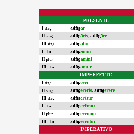
PRESENTE
I
adfīg
ar
sing.
II
adfīg
āris
,
adfīg
āre
sing.
III
adfīg
ātur
sing.
I
adfīg
āmur
plur.
II
adfīg
amĭni
plur.
III
adfīg
antur
plur.
IMPERFETTO
I
adfīg
ĕrer
sing.
II
adfīg
erēris
,
adfīg
erēre
sing.
III
adfīg
erētur
sing.
I
adfīg
erēmur
plur.
II
adfīg
eremĭni
plur.
III
adfīg
erentur
plur.
IMPERATIVO