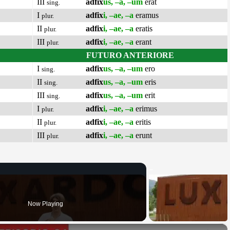
III
adfix
us, –a, –um
erat
sing.
I
adfix
i, –ae, –a
eramus
plur.
II
adfix
i, –ae, –a
eratis
plur.
III
adfix
i, –ae, –a
erant
plur.
FUTURO ANTERIORE
I
adfix
us, –a, –um
ero
sing.
II
adfix
us, –a, –um
eris
sing.
III
adfix
us, –a, –um
erit
sing.
I
adfix
i, –ae, –a
erimus
plur.
II
adfix
i, –ae, –a
eritis
plur.
III
adfix
i, –ae, –a
erunt
plur.
Now Playing
×