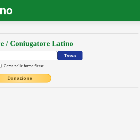
ino
e / Coniugatore Latino
Cerca nelle forme flesse
Donazione