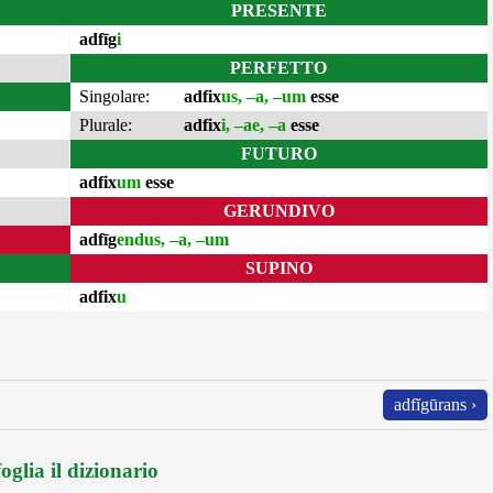
PRESENTE
adfīg
i
PERFETTO
Singolare:
adfix
us, –a, –um
esse
Plurale:
adfix
i, –ae, –a
esse
FUTURO
adfix
um
esse
GERUNDIVO
adfīg
endus, –a, –um
SUPINO
adfix
u
adfĭgūrans ›
oglia il dizionario