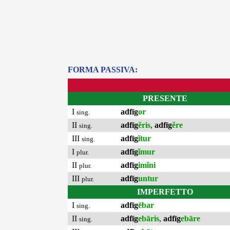
FORMA PASSIVA:
PRESENTE
I
adfīg
or
sing.
II
adfīg
ĕris
,
adfīg
ĕre
sing.
III
adfīg
ĭtur
sing.
I
adfīg
ĭmur
plur.
II
adfīg
imĭni
plur.
III
adfīg
untur
plur.
IMPERFETTO
I
adfīg
ēbar
sing.
II
adfīg
ebāris
,
adfīg
ebāre
sing.