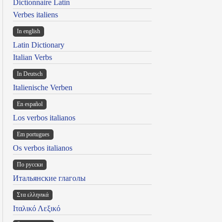
Dictionnaire Latin
Verbes italiens
In english
Latin Dictionary
Italian Verbs
In Deutsch
Italienische Verben
En español
Los verbos italianos
Em portugues
Os verbos italianos
По русски
Итальянские глаголы
Στα ελληνικά
Ιταλικό Λεξικό