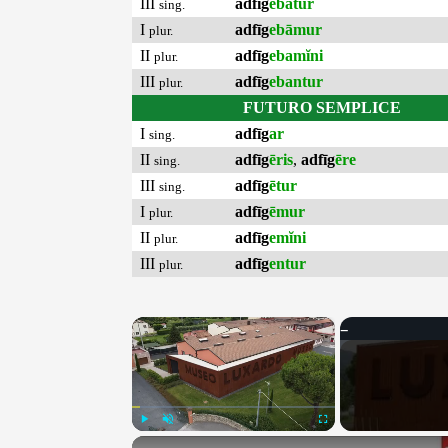
III
adfīg
ebātur
sing.
I
adfīg
ebāmur
plur.
II
adfīg
ebamĭni
plur.
III
adfīg
ebantur
plur.
FUTURO SEMPLICE
I
adfīg
ar
sing.
II
adfīg
ēris
,
adfīg
ēre
sing.
III
adfīg
ētur
sing.
I
adfīg
ēmur
plur.
II
adfīg
emĭni
plur.
III
adfīg
entur
plur.
×
Play
Unmute
Fullscreen