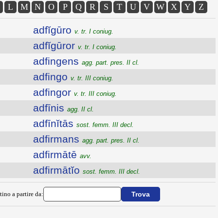
L
M
N
O
P
Q
R
S
T
U
V
W
X
Y
Z
adfĭgūro
v. tr. I coniug.
adfĭgūror
v. tr. I coniug.
adfingens
agg. part. pres. II cl.
adfingo
v. tr. III coniug.
adfingor
v. tr. III coniug.
adfīnis
agg. II cl.
adfīnĭtās
sost. femm. III decl.
adfirmans
agg. part. pres. II cl.
adfirmātē
avv.
adfirmātĭo
sost. femm. III decl.
tino a partire da: