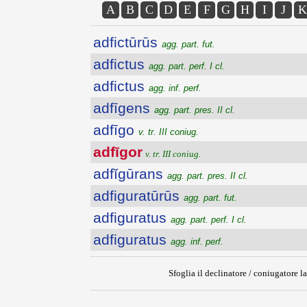
A
B
C
D
E
F
G
H
I
J
K
adfictūrūs
agg. part. fut.
adfictus
agg. part. perf. I cl.
adfictus
agg. inf. perf.
adfīgens
agg. part. pres. II cl.
adfīgo
v. tr. III coniug.
adfīgor
v. tr. III coniug.
adfĭgūrans
agg. part. pres. II cl.
adfiguratūrūs
agg. part. fut.
adfiguratus
agg. part. perf. I cl.
adfiguratus
agg. inf. perf.
Sfoglia il declinatore / coniugatore la
{{ID:ADFIGOR100}}