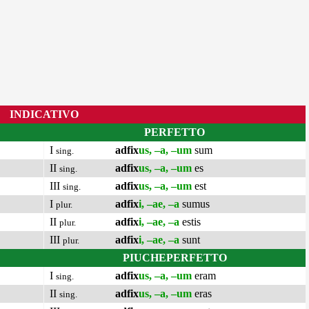
INDICATIVO
PERFETTO
I
adfix
us, –a, –um
sum
sing.
II
adfix
us, –a, –um
es
sing.
III
adfix
us, –a, –um
est
sing.
I
adfix
i, –ae, –a
sumus
plur.
II
adfix
i, –ae, –a
estis
plur.
III
adfix
i, –ae, –a
sunt
plur.
PIUCHEPERFETTO
I
adfix
us, –a, –um
eram
sing.
II
adfix
us, –a, –um
eras
sing.