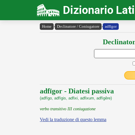
Dizionario Lat
Home
›
Declinatore / Coniugatore
›
adfīgor
Declinator
adfīgor - Diatesi passiva
(adfīgo, adfīgis, adfixi, adfixum, adfīgĕre)
verbo transitivo III coniugazione
Vedi la traduzione di questo lemma