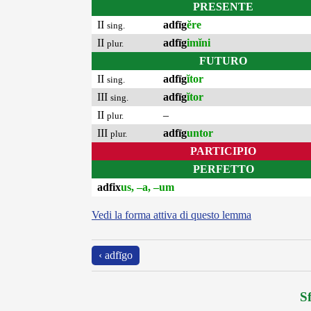
PRESENTE
II
adfīg
ĕre
sing.
II
adfīg
imĭni
plur.
FUTURO
II
adfīg
ĭtor
sing.
III
adfīg
ĭtor
sing.
II
–
plur.
III
adfīg
untor
plur.
PARTICIPIO
PERFETTO
adfix
us, –a, –um
Vedi la forma attiva di questo lemma
‹ adfīgo
Sf