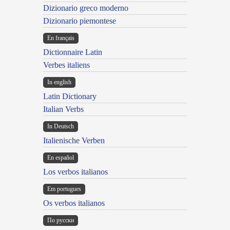
Dizionario greco moderno
Dizionario piemontese
En français
Dictionnaire Latin
Verbes italiens
In english
Latin Dictionary
Italian Verbs
In Deutsch
Italienische Verben
En español
Los verbos italianos
Em portugues
Os verbos italianos
По русски