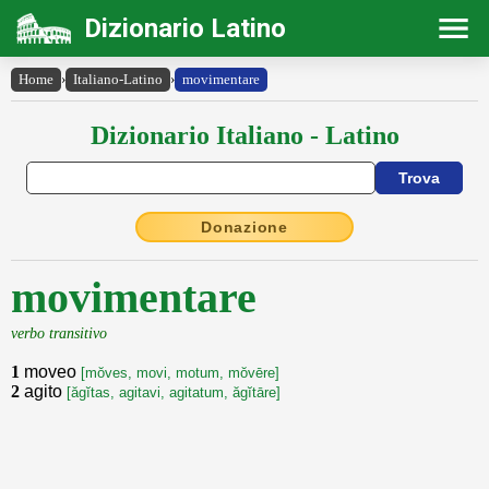
Dizionario Latino
Home
›
Italiano-Latino
›
movimentare
Dizionario Italiano - Latino
Donazione
movimentare
verbo transitivo
1
moveo
[mŏves, movi, motum, mŏvēre]
2
agito
[ăgĭtas, agitavi, agitatum, ăgĭtāre]