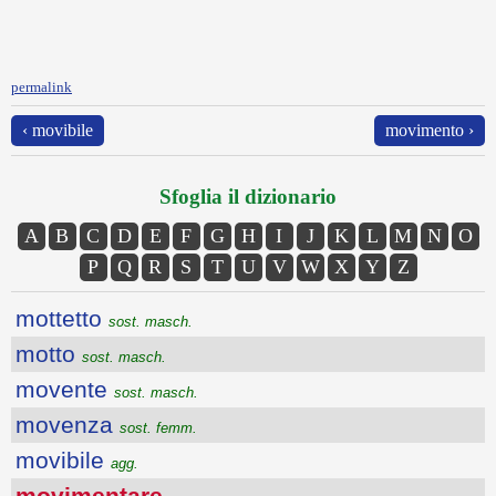
permalink
‹ movibile
movimento ›
Sfoglia il dizionario
A
B
C
D
E
F
G
H
I
J
K
L
M
N
O
P
Q
R
S
T
U
V
W
X
Y
Z
mottetto
sost. masch.
motto
sost. masch.
movente
sost. masch.
movenza
sost. femm.
movibile
agg.
movimentare