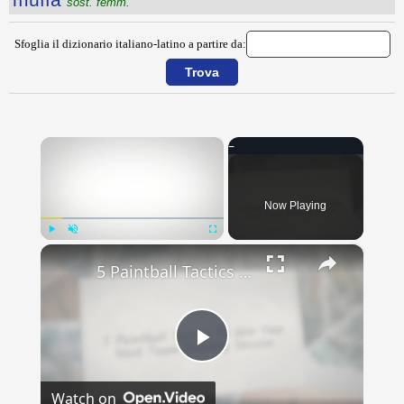
sost. femm.
Sfoglia il dizionario italiano-latino a partire da:
×
Now Playing
×
Play
Unmute
Fullscreen
5 Paintball Tactics To Win Your Next Team Building Session
Play
Watch on