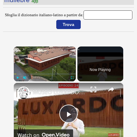
agg.
Sfoglia il dizionario italiano-latino a partire da:
×
Now Playing
×
Play
Unmute
Fullscreen
MUSEO LUXARDO: Un Viaggio nel Tempo e nel Gusto
Play
Watch on