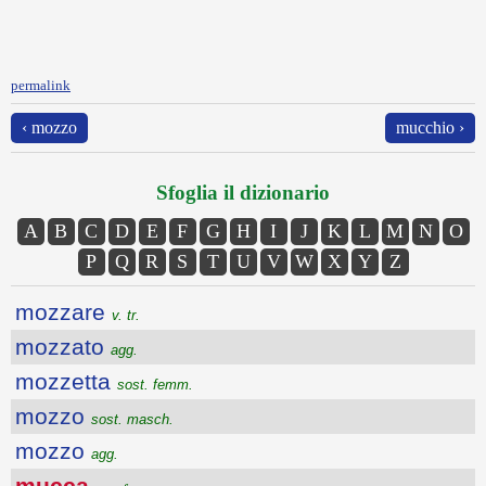
permalink
‹ mozzo
mucchio ›
Sfoglia il dizionario
A
B
C
D
E
F
G
H
I
J
K
L
M
N
O
P
Q
R
S
T
U
V
W
X
Y
Z
mozzare
v. tr.
mozzato
agg.
mozzetta
sost. femm.
mozzo
sost. masch.
mozzo
agg.
mucca