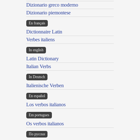
Dizionario greco moderno
Dizionario piemontese
En français
Dictionnaire Latin
Verbes italiens
In english
Latin Dictionary
Italian Verbs
In Deutsch
Italienische Verben
En español
Los verbos italianos
Em portugues
Os verbos italianos
По русски