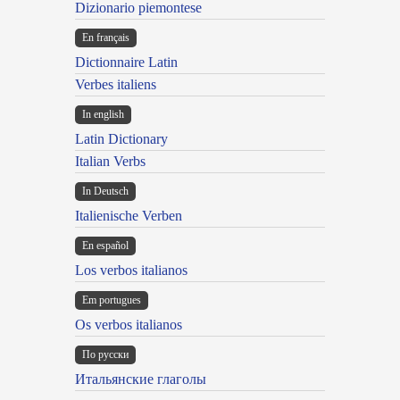
Dizionario piemontese
En français
Dictionnaire Latin
Verbes italiens
In english
Latin Dictionary
Italian Verbs
In Deutsch
Italienische Verben
En español
Los verbos italianos
Em portugues
Os verbos italianos
По русски
Итальянские глаголы