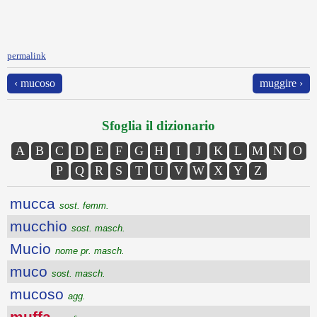
permalink
‹ mucoso
muggire ›
Sfoglia il dizionario
A
B
C
D
E
F
G
H
I
J
K
L
M
N
O
P
Q
R
S
T
U
V
W
X
Y
Z
mucca
sost. femm.
mucchio
sost. masch.
Mucio
nome pr. masch.
muco
sost. masch.
mucoso
agg.
muffa