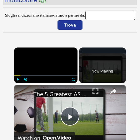
agg.
Sfoglia il dizionario italiano-latino a partire da:
×
Now Playing
×
Play
Unmute
Fullscreen
The 5 Greatest AS Roma Matches of All Time
Play
Watch on