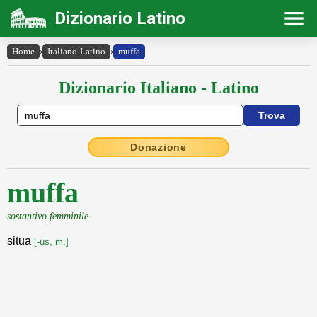
Dizionario Latino
Home
›
Italiano-Latino
›
muffa
Dizionario Italiano - Latino
Donazione
muffa
sostantivo femminile
situa
[-us, m.]