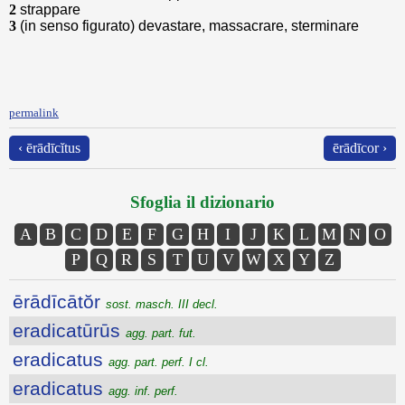
2
strappare
3
(in senso figurato) devastare, massacrare, sterminare
permalink
‹ ērādīcĭtus
ērādīcor ›
Sfoglia il dizionario
A
B
C
D
E
F
G
H
I
J
K
L
M
N
O
P
Q
R
S
T
U
V
W
X
Y
Z
ērādīcātŏr
sost. masch. III decl.
eradicatūrūs
agg. part. fut.
eradicatus
agg. part. perf. I cl.
eradicatus
agg. inf. perf.