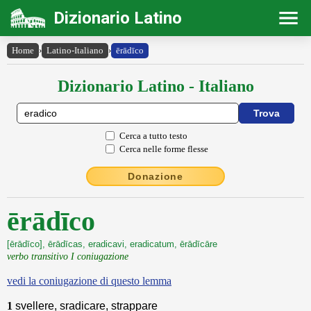
Dizionario Latino
Home
›
Latino-Italiano
›
ērādīco
Dizionario Latino - Italiano
Cerca a tutto testo
Cerca nelle forme flesse
Donazione
ērādīco
[ērādīco], ērādīcas, eradicavi, eradicatum, ērādīcāre
verbo transitivo I coniugazione
vedi la coniugazione di questo lemma
1
svellere, sradicare, strappare