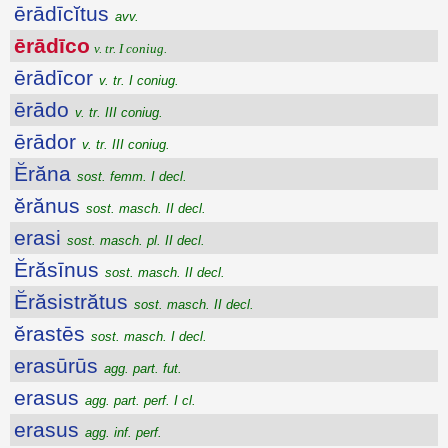
ērādīcĭtus
avv.
ērādīco
v. tr. I coniug.
ērādīcor
v. tr. I coniug.
ērādo
v. tr. III coniug.
ērādor
v. tr. III coniug.
Ĕrăna
sost. femm. I decl.
ĕrănus
sost. masch. II decl.
erasi
sost. masch. pl. II decl.
Ĕrăsīnus
sost. masch. II decl.
Ĕrăsistrătus
sost. masch. II decl.
ĕrastēs
sost. masch. I decl.
erasūrūs
agg. part. fut.
erasus
agg. part. perf. I cl.
erasus
agg. inf. perf.