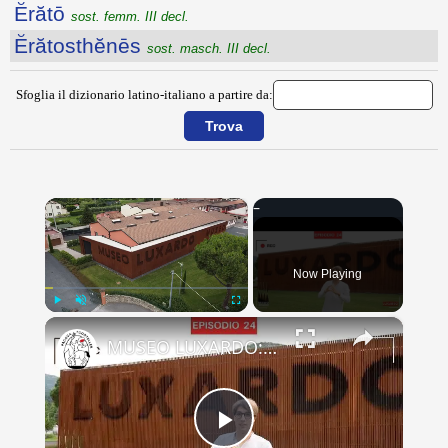
Ĕrătō
sost. femm. III decl.
Ĕrătosthĕnēs
sost. masch. III decl.
Sfoglia il dizionario latino-italiano a partire da:
×
Now Playing
×
Play
Unmute
Fullscreen
MUSEO LUXARDO: Un Viaggio nel Tempo e nel Gusto
Play