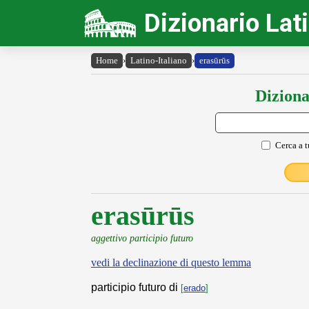
Dizionario Lat
Home
›
Latino-Italiano
›
erasūrūs
Diziona
Cerca a t
erasūrūs
aggettivo participio futuro
vedi la declinazione di questo lemma
participio futuro di
[
erado
]