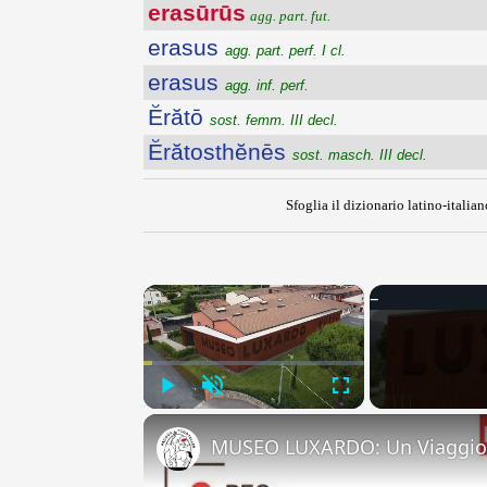
erasūrūs
agg. part. fut.
erasus
agg. part. perf. I cl.
erasus
agg. inf. perf.
Ĕrătō
sost. femm. III decl.
Ĕrătosthĕnēs
sost. masch. III decl.
Sfoglia il dizionario latino-italian
×
Play
Unmute
Fullscreen
MUSEO LUXARDO: Un Viaggio 