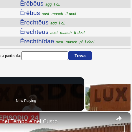
Ĕrĕbēus
agg. I cl.
Ĕrĕbus
sost. masch. II decl.
Ĕrechtēus
agg. I cl.
Ĕrechteus
sost. masch. II decl.
Ĕrechthīdae
sost. masch. pl. I decl.
o a partire da:
Now Playing
×
nel Tempo e nel Gusto