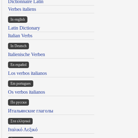
Dictionnaire Latin
Verbes italiens
In english
Latin Dictionary
Italian Verbs
In Deutsch
Italienische Verben
En español
Los verbos italianos
Em portugues
Os verbos italianos
По русски
Итальянские глаголы
Στα ελληνικά
Ιταλικό Λεξικό