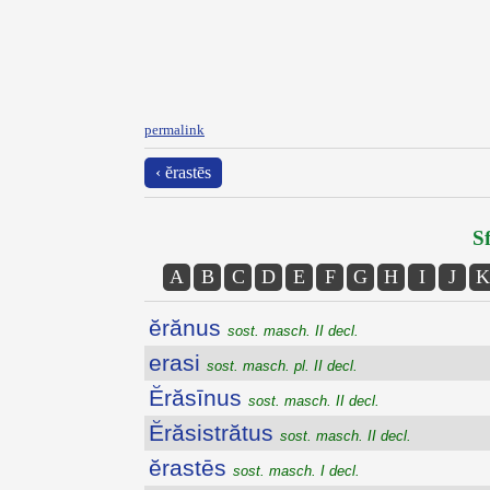
permalink
‹ ĕrastēs
Sf
A
B
C
D
E
F
G
H
I
J
K
ĕrănus
sost. masch. II decl.
erasi
sost. masch. pl. II decl.
Ĕrăsīnus
sost. masch. II decl.
Ĕrăsistrătus
sost. masch. II decl.
ĕrastēs
sost. masch. I decl.