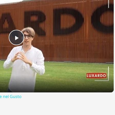
Play
Video
 nel Gusto