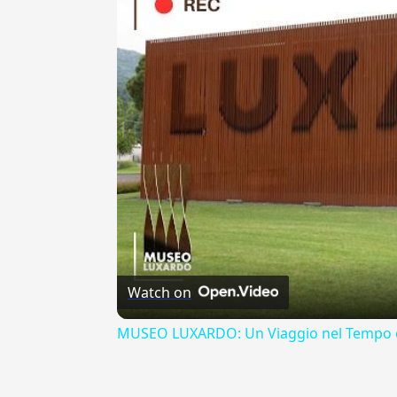
Watch on
MUSEO LUXARDO: Un Viaggio nel Tempo e
{{ID:ERASURUS100}}