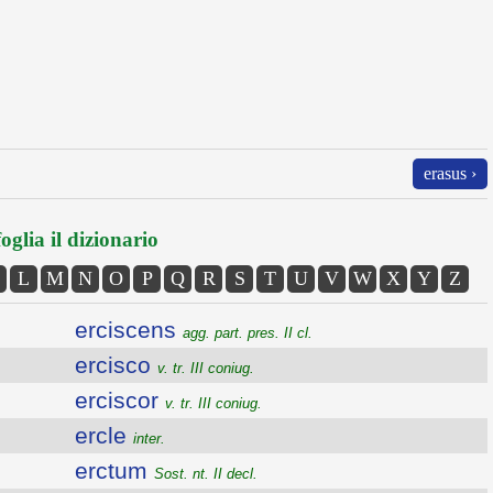
erasus ›
oglia il dizionario
L
M
N
O
P
Q
R
S
T
U
V
W
X
Y
Z
erciscens
agg. part. pres. II cl.
ercisco
v. tr. III coniug.
erciscor
v. tr. III coniug.
ercle
inter.
erctum
Sost. nt. II decl.